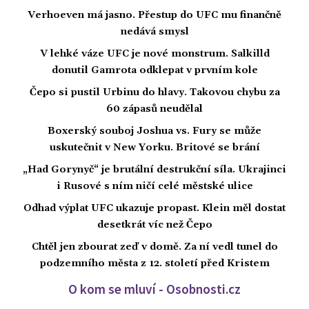
Verhoeven má jasno. Přestup do UFC mu finančně
nedává smysl
V lehké váze UFC je nové monstrum. Salkilld
donutil Gamrota odklepat v prvním kole
Čepo si pustil Urbinu do hlavy. Takovou chybu za
60 zápasů neudělal
Boxerský souboj Joshua vs. Fury se může
uskutečnit v New Yorku. Britové se brání
„Had Gorynyč“ je brutální destrukční síla. Ukrajinci
i Rusové s ním ničí celé městské ulice
Odhad výplat UFC ukazuje propast. Klein měl dostat
desetkrát víc než Čepo
Chtěl jen zbourat zeď v domě. Za ní vedl tunel do
podzemního města z 12. století před Kristem
O kom se mluví - Osobnosti.cz