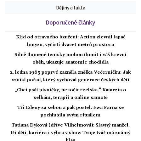
Dějiny a fakta
Doporučené články
Klid od otravného bzučení: Action zlevnil lapač
hmyzu, vyčistí dvacet metrů prostoru
Silně tlumené tenisky mohou tlumit i váš krevní
oběh, ukazuje anatomie chodidla
2. ledna 1965 poprvé zazněla znělka Večerníčku: Jak
vznikl pořad, který vychoval generace českých dětí
„Chci psát písničky, ne točit reelska.“ Katarzia o
selhání, terapii a online samotě
Tři Edeny za sebou a pak postel: Ewa Farna se
pochlubila svým rituálem
Tatiana Dyková (dříve Vilhelmová): Slavný manžel,
tři děti, kariéra i výhra v show Tvoje tvář má známý
hlas