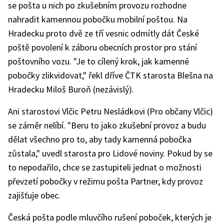
se pošta u nich po zkušebním provozu rozhodne
nahradit kamennou pobočku mobilní poštou. Na
Hradecku proto dvě ze tří vesnic odmítly dát České
poště povolení k záboru obecních prostor pro stání
poštovního vozu. "Je to cílený krok, jak kamenné
pobočky zlikvidovat," řekl dříve ČTK starosta Blešna na
Hradecku Miloš Buroň (nezávislý).
Ani starostovi Vlčic Petru Nesládkovi (Pro občany Vlčic)
se záměr nelíbí. "Beru to jako zkušební provoz a budu
dělat všechno pro to, aby tady kamenná pobočka
zůstala," uvedl starosta pro Lidové noviny. Pokud by se
to nepodařilo, chce se zastupiteli jednat o možnosti
převzetí pobočky v režimu pošta Partner, kdy provoz
zajišťuje obec.
Česká pošta podle mluvčího rušení poboček, kterých je