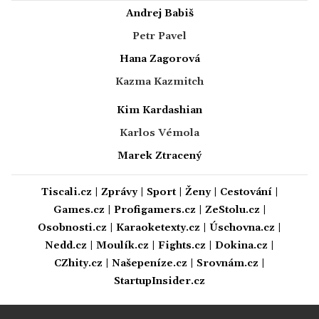
Andrej Babiš
Petr Pavel
Hana Zagorová
Kazma Kazmitch
Kim Kardashian
Karlos Vémola
Marek Ztracený
Tiscali.cz
|
Zprávy
|
Sport
|
Ženy
|
Cestování
|
Games.cz
|
Profigamers.cz
|
ZeStolu.cz
|
Osobnosti.cz
|
Karaoketexty.cz
|
Úschovna.cz
|
Nedd.cz
|
Moulík.cz
|
Fights.cz
|
Dokina.cz
|
CZhity.cz
|
Našepeníze.cz
|
Srovnám.cz
|
StartupInsider.cz