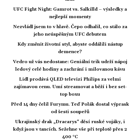
UFC Fight Night: Gamrot vs. Salkilld – výsledky a
nejlepší momenty
Nezvládl jsem to v hlavě. Čepo odhalil, co stálo za
jeho neúspěšným UFC debutem
Kdy změnit životní styl, abyste oddálili nástup
demence?
Vedro už vás nedostane: Geniální trik udrží nápoj
ledový celé hodiny a zachrání i milovanou kávu
Lidl prodává QLED televizi Philips za velmi
zajímavou cenu. Umí streamovat a běží i bez set-
top boxu
Před 14 dny čelil Furymu. Teď Polák dostal výprask
od šesti soupeřů
Ukrajinský drak „Dracarys“ děsí ruské vojáky, i
když jsou v tancích. Sežehne vše při teplotě přes 2
400 °C