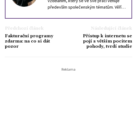
vzděláním, který se ve své práci věnuje
především společenským tématům. Věří,
že i složité otázky dneška lze
zprostředkovat srozumitelně, aniž by se
vytratil jejich význam. Ve volném čase rád
Předchozí článek
Následující článek
čte filozofii, zajímá se o dějiny Evropy a
Fakturační programy
Přístup k internetu se
vždycky jej fascinoval svět celebrit, který
zdarma: na co si dát
pojí s větším pocitem
by podle něj posloužil pro nejednu
pozor
pohody, tvrdí studie
sociologickou studii.