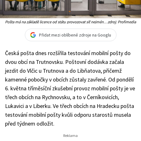
Pošta má na základě licence od státu provozovat síť nejméně
zdroj: Profimedia
3200 poboček nebo zajistit doručování zásilek po celém území
ČR (Ilustrační foto)
Přidat mezi oblíbené zdroje na Googlu
Česká pošta dnes rozšířila testování mobilní pošty do
dvou obcí na Trutnovsku. Poštovní dodávka začala
jezdit do Vlčic u Trutnova a do Libňatova, přičemž
kamenné pobočky v obcích zůstaly zavřené. Od pondělí
6. května tříměsíční zkušební provoz mobilní pošty je ve
třech obcích na Rychnovsku, a to v Černíkovicích,
Lukavici a v Liberku. Ve třech obcích na Hradecku pošta
testování mobilní pošty kvůli odporu starostů musela
před týdnem odložit.