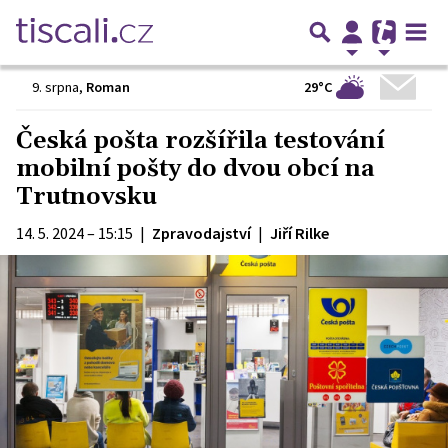
29°C
9. srpna
,
Roman
Česká pošta rozšířila testování
mobilní pošty do dvou obcí na
Trutnovsku
14. 5. 2024 – 15:15
|
Zpravodajství
|
Jiří Rilke