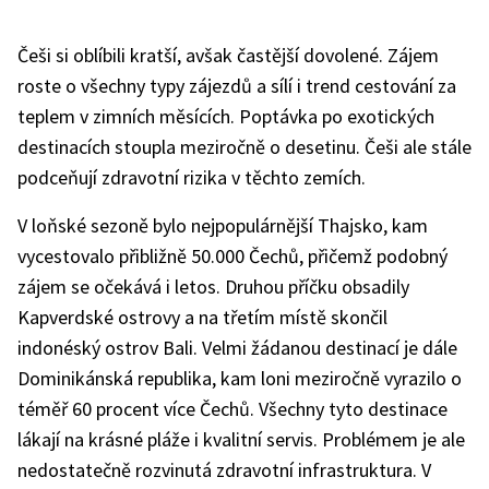
Češi si oblíbili kratší, avšak častější dovolené. Zájem
roste o všechny typy zájezdů a sílí i trend cestování za
teplem v zimních měsících. Poptávka po exotických
destinacích stoupla meziročně o desetinu. Češi ale stále
podceňují zdravotní rizika v těchto zemích.
V loňské sezoně bylo nejpopulárnější Thajsko, kam
vycestovalo přibližně 50.000 Čechů, přičemž podobný
zájem se očekává i letos. Druhou příčku obsadily
Kapverdské ostrovy a na třetím místě skončil
indonéský ostrov Bali. Velmi žádanou destinací je dále
Dominikánská republika, kam loni meziročně vyrazilo o
téměř 60 procent více Čechů. Všechny tyto destinace
lákají na krásné pláže i kvalitní servis. Problémem je ale
nedostatečně rozvinutá zdravotní infrastruktura. V