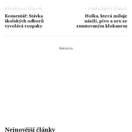
Předchozí článek
Následující článek
Komentář: Stávka
Holka, která miluje
školských odborů
násilí, pivo a sex se
vyvolává rozpaky
zmutovaným klokanem
Nejnovější články