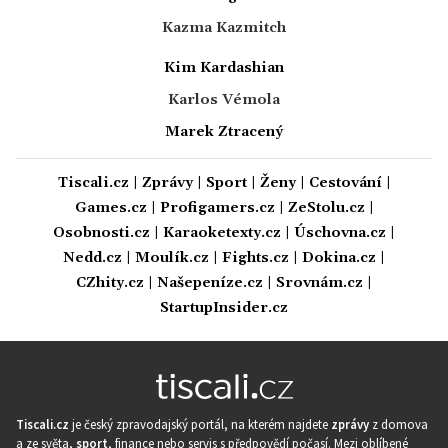
Kazma Kazmitch
Kim Kardashian
Karlos Vémola
Marek Ztracený
Tiscali.cz
|
Zprávy
|
Sport
|
Ženy
|
Cestování
|
Games.cz
|
Profigamers.cz
|
ZeStolu.cz
|
Osobnosti.cz
|
Karaoketexty.cz
|
Úschovna.cz
|
Nedd.cz
|
Moulík.cz
|
Fights.cz
|
Dokina.cz
|
CZhity.cz
|
Našepeníze.cz
|
Srovnám.cz
|
StartupInsider.cz
Tiscali.cz
je český zpravodajský portál, na kterém najdete
zprávy
z domova
a ze světa,
sport
, finance nebo servis s předpovědí počasí. Mezi oblíbené