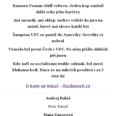
Kamaru Usman vládl velteru. Jeden kop změnil
další roky jeho kariéry
Ani mrazák, ani sklep: mrkev vydrží do jara na
místě, které má skoro každý byt
Šampion UFC se pustil do Ameriky. Servítky si
nebral
Vémola byl první Čech v UFC. Po něm přišlo dalších
pět jmen
Kdo měl za socialismu tenhle odznak, byl mezi
klukama král. Dnes se na aukcích prodává i za 7
000 Kč
O kom se mluví - Osobnosti.cz
Andrej Babiš
Petr Pavel
Hana Zagorová