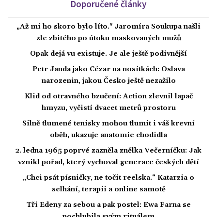
Doporučené články
„Až mi ho skoro bylo líto." Jaromíra Soukupa našli
zle zbitého po útoku maskovaných mužů
Opak dejá vu existuje. Je ale ještě podivnější
Petr Janda jako Cézar na nosítkách: Oslava
narozenin, jakou Česko ještě nezažilo
Klid od otravného bzučení: Action zlevnil lapač
hmyzu, vyčistí dvacet metrů prostoru
Silně tlumené tenisky mohou tlumit i váš krevní
oběh, ukazuje anatomie chodidla
2. ledna 1965 poprvé zazněla znělka Večerníčku: Jak
vznikl pořad, který vychoval generace českých dětí
„Chci psát písničky, ne točit reelska.“ Katarzia o
selhání, terapii a online samotě
Tři Edeny za sebou a pak postel: Ewa Farna se
pochlubila svým rituálem