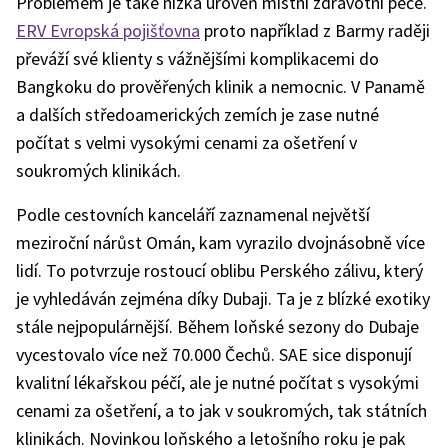
Problémem je také nízká úroveň místní zdravotní péče.
ERV Evropská pojišťovna
proto například z Barmy raději
převáží své klienty s vážnějšími komplikacemi do
Bangkoku do prověřených klinik a nemocnic. V Panamě
a dalších středoamerických zemích je zase nutné
počítat s velmi vysokými cenami za ošetření v
soukromých klinikách.
Podle cestovních kanceláří zaznamenal největší
meziroční nárůst Omán, kam vyrazilo dvojnásobně více
lidí. To potvrzuje rostoucí oblibu Perského zálivu, který
je vyhledáván zejména díky Dubaji. Ta je z blízké exotiky
stále nejpopulárnější. Během loňské sezony do Dubaje
vycestovalo více než 70.000 Čechů. SAE sice disponují
kvalitní lékařskou péčí, ale je nutné počítat s vysokými
cenami za ošetření, a to jak v soukromých, tak státních
klinikách. Novinkou loňského a letošního roku je pak