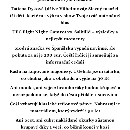
Tatiana Dyková (dříve Vilhelmová): Slavný manžel,
tři děti, kariéra i výhra v show Tvoje tvář má známý
hlas
UFC Fight Night: Gamrot vs. Salkilld – výsledky a
nejlepší momenty
Modrá značka ve Španělsku vypadá nevinně, ale
pokuta za ni je 200 eur. Čeští řidiči ji zaměňují za
informační ceduli
Kašlu na kupované majonézy. Ušlehala jsem tatarku,
co chutná jako z obchodu a vyjde na 30 Kč
Ani mouka, ani vejce: bramboráky budou křupavé a
nerozpadnou se, když do těsta přidáte 1 surovinu
Češi vyhazují klasické teflonové pánve. Nahrazují je
materiálem, který vydrží i 50 let
Ani ocet, ani cukr: nakládané okurky zůstanou
křupavé díky 1 věci, co běžně končí v koši