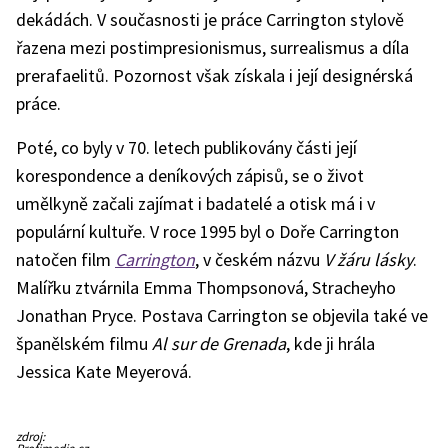
dekádách. V současnosti je práce Carrington stylově
řazena mezi postimpresionismus, surrealismus a díla
prerafaelitů. Pozornost však získala i její designérská
práce.
Poté, co byly v 70. letech publikovány části její
korespondence a deníkových zápisů, se o život
umělkyně začali zajímat i badatelé a otisk má i v
populární kultuře. V roce 1995 byl o Doře Carrington
natočen film
Carrington
, v českém názvu
V žáru lásky
.
Malířku ztvárnila Emma Thompsonová, Stracheyho
Jonathan Pryce. Postava Carrington se objevila také ve
španělském filmu
Al sur de Grenada
, kde ji hrála
Jessica Kate Meyerová.
Emma
zdroj:
Thompsonová
Profimedia.cz