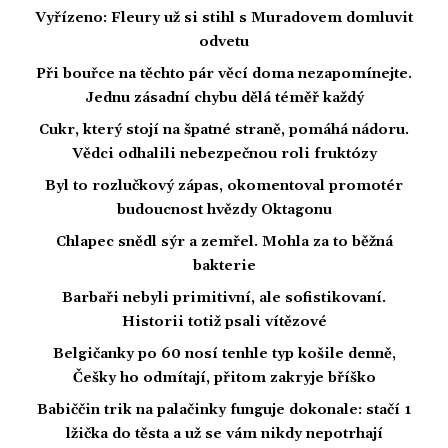
Vyřízeno: Fleury už si stihl s Muradovem domluvit
odvetu
Při bouřce na těchto pár věcí doma nezapomínejte.
Jednu zásadní chybu dělá téměř každý
Cukr, který stojí na špatné straně, pomáhá nádoru.
Vědci odhalili nebezpečnou roli fruktózy
Byl to rozlučkový zápas, okomentoval promotér
budoucnost hvězdy Oktagonu
Chlapec snědl sýr a zemřel. Mohla za to běžná
bakterie
Barbaři nebyli primitivní, ale sofistikovaní.
Historii totiž psali vítězové
Belgičanky po 60 nosí tenhle typ košile denně,
Češky ho odmítají, přitom zakryje bříško
Babiččin trik na palačinky funguje dokonale: stačí 1
lžička do těsta a už se vám nikdy nepotrhají