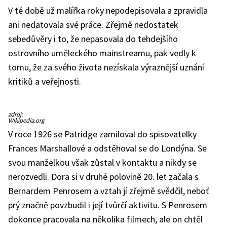
V té době už malířka roky nepodepisovala a zpravidla
ani nedatovala své práce. Zřejmě nedostatek
sebedůvěry i to, že nepasovala do tehdejšího
ostrovního uměleckého mainstreamu, pak vedly k
tomu, že za svého života nezískala výraznější uznání
kritiků a veřejnosti.
Portrét
zdroj:
Lyttona
Wikipedia.org
Stracheyho
patří
V roce 1926 se Patridge zamiloval do spisovatelky
mezi
nejznámější
Frances Marshallové a odstěhoval se do Londýna. Se
díla
Dory
svou manželkou však zůstal v kontaktu a nikdy se
Carrington
nerozvedli. Dora si v druhé polovině 20. let začala s
Bernardem Penrosem a vztah jí zřejmě svědčil, neboť
prý značně povzbudil i její tvůrčí aktivitu. S Penrosem
dokonce pracovala na několika filmech, ale on chtěl