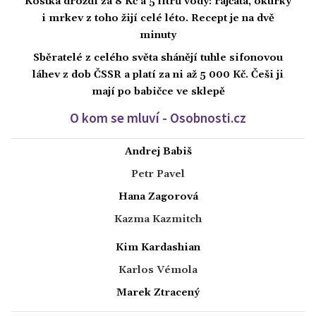
Kostka droždí za 8 Kč a 5 litrů vody: rajčata, okurky
i mrkev z toho žijí celé léto. Recept je na dvě
minuty
Sběratelé z celého světa shánějí tuhle sifonovou
láhev z dob ČSSR a platí za ni až 5 000 Kč. Češi ji
mají po babičce ve sklepě
O kom se mluví - Osobnosti.cz
Andrej Babiš
Petr Pavel
Hana Zagorová
Kazma Kazmitch
Kim Kardashian
Karlos Vémola
Marek Ztracený