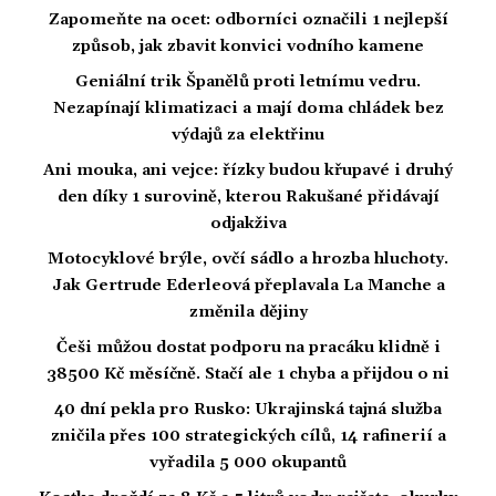
Zapomeňte na ocet: odborníci označili 1 nejlepší
způsob, jak zbavit konvici vodního kamene
Geniální trik Španělů proti letnímu vedru.
Nezapínají klimatizaci a mají doma chládek bez
výdajů za elektřinu
Ani mouka, ani vejce: řízky budou křupavé i druhý
den díky 1 surovině, kterou Rakušané přidávají
odjakživa
Motocyklové brýle, ovčí sádlo a hrozba hluchoty.
Jak Gertrude Ederleová přeplavala La Manche a
změnila dějiny
Češi můžou dostat podporu na pracáku klidně i
38500 Kč měsíčně. Stačí ale 1 chyba a přijdou o ni
40 dní pekla pro Rusko: Ukrajinská tajná služba
zničila přes 100 strategických cílů, 14 rafinerií a
vyřadila 5 000 okupantů