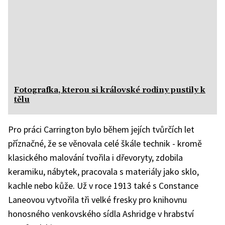
Fotografka, kterou si královské rodiny pustily k
tělu
Pro práci Carrington bylo během jejích tvůrčích let
příznačné, že se věnovala celé škále technik - kromě
klasického malování tvořila i dřevoryty, zdobila
keramiku, nábytek, pracovala s materiály jako sklo,
kachle nebo kůže. Už v roce 1913 také s Constance
Laneovou vytvořila tři velké fresky pro knihovnu
honosného venkovského sídla Ashridge v hrabství