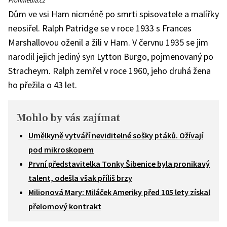
ztvárnila
Doru
Dům ve vsi Ham nicméně po smrti spisovatele a malířky
Carrington
ve
neosiřel. Ralph Patridge se v roce 1933 s Frances
snímku
V
Marshallovou oženil a žili v Ham. V červnu 1935 se jim
žáru
lásky
narodil jejich jediný syn Lytton Burgo, pojmenovaný po
Stracheym. Ralph zemřel v roce 1960, jeho druhá žena
ho přežila o 43 let.
Mohlo by vás zajímat
Umělkyně vytváří neviditelné sošky ptáků. Ožívají
pod mikroskopem
První představitelka Tonky Šibenice byla pronikavý
talent, odešla však příliš brzy
Milionová Mary: Miláček Ameriky před 105 lety získal
přelomový kontrakt