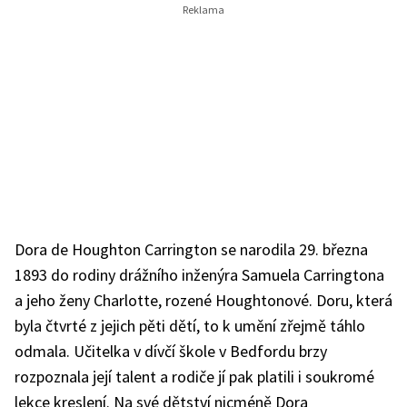
Dora de Houghton Carrington se narodila 29. března
1893 do rodiny drážního inženýra Samuela Carringtona
a jeho ženy Charlotte, rozené Houghtonové. Doru, která
byla čtvrté z jejich pěti dětí, to k umění zřejmě táhlo
odmala. Učitelka v dívčí škole v Bedfordu brzy
rozpoznala její talent a rodiče jí pak platili i soukromé
lekce kreslení. Na své dětství nicméně Dora