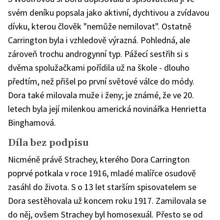
svém deníku popsala jako aktivní, dychtivou a zvídavou
dívku, kterou člověk "nemůže nemilovat". Ostatně
Carrington byla i vzhledově výrazná. Pohledná, ale
zároveň trochu androgynní typ. Pážecí sestřih si s
dvěma spolužačkami pořídila už na škole - dlouho
předtím, než přišel po první světové válce do módy.
Dora také milovala muže i ženy; je známé, že ve 20.
letech byla její milenkou americká novinářka Henrietta
Binghamová.
Díla bez podpisu
Nicméně právě Strachey, kterého Dora Carrington
poprvé potkala v roce 1916, mladé malířce osudově
zasáhl do života. S o 13 let starším spisovatelem se
Dora sestěhovala už koncem roku 1917. Zamilovala se
do něj, ovšem Strachey byl homosexuál. Přesto se od