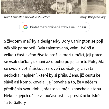
Dora Carrington (vlevo) ve 20. letech
zdroj: Wikipedia.org
Přidat mezi oblíbené zdroje na Googlu
S životem malířky a designérky Dory Carrington se pojí
několik paradoxů. Byla talentovaná, velmi tvůrčí a
velkou část svého života prožila mezi umělci, její práce
se však dočkaly uznání až dlouho po její smrti. Roky žila
se svou životní láskou, zároveň se však jejich vztah
nedočkal naplnění, které by si přála. Žena, jíž cestu ke
slávě asi komplikovala i její povaha a to, že v něčem
předběhla svou dobu, přesto v umění zanechala stopu.
Několik jejích děl je v současnosti i v prestižní britské
Tate Gallery.