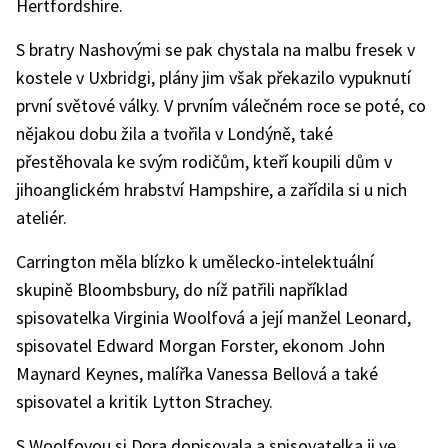
Hertfordshire.
S bratry Nashovými se pak chystala na malbu fresek v
kostele v Uxbridgi, plány jim však překazilo vypuknutí
první světové války. V prvním válečném roce se poté, co
nějakou dobu žila a tvořila v Londýně, také
přestěhovala ke svým rodičům, kteří koupili dům v
jihoanglickém hrabství Hampshire, a zařídila si u nich
ateliér.
Carrington měla blízko k umělecko-intelektuální
skupině Bloombsbury, do níž patřili například
spisovatelka Virginia Woolfová a její manžel Leonard,
spisovatel Edward Morgan Forster, ekonom John
Maynard Keynes, malířka Vanessa Bellová a také
spisovatel a kritik Lytton Strachey.
S Woolfovou si Dora dopisovala a spisovatelka ji ve