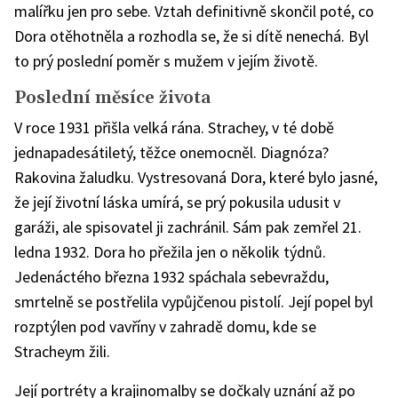
malířku jen pro sebe. Vztah definitivně skončil poté, co
Dora otěhotněla a rozhodla se, že si dítě nenechá. Byl
to prý poslední poměr s mužem v jejím životě.
Poslední měsíce života
V roce 1931 přišla velká rána. Strachey, v té době
jednapadesátiletý, těžce onemocněl. Diagnóza?
Rakovina žaludku. Vystresovaná Dora, které bylo jasné,
že její životní láska umírá, se prý pokusila udusit v
garáži, ale spisovatel ji zachránil. Sám pak zemřel 21.
ledna 1932. Dora ho přežila jen o několik týdnů.
Jedenáctého března 1932 spáchala sebevraždu,
smrtelně se postřelila vypůjčenou pistolí. Její popel byl
rozptýlen pod vavříny v zahradě domu, kde se
Stracheym žili.
Její portréty a krajinomalby se dočkaly uznání až po