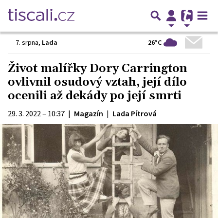
26°C
7. srpna
,
Lada
Život malířky Dory Carrington
ovlivnil osudový vztah, její dílo
ocenili až dekády po její smrti
29. 3. 2022 – 10:37
|
Magazín
|
Lada Pítrová