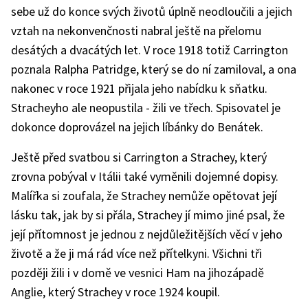
sebe už do konce svých životů úplně neodloučili a jejich
vztah na nekonvenčnosti nabral ještě na přelomu
desátých a dvacátých let. V roce 1918 totiž Carrington
poznala Ralpha Patridge, který se do ní zamiloval, a ona
nakonec v roce 1921 přijala jeho nabídku k sňatku.
Stracheyho ale neopustila - žili ve třech. Spisovatel je
dokonce doprovázel na jejich líbánky do Benátek.
Ještě před svatbou si Carrington a Strachey, který
zrovna pobýval v Itálii také vyměnili dojemné dopisy.
Malířka si zoufala, že Strachey nemůže opětovat její
lásku tak, jak by si přála, Strachey jí mimo jiné psal, že
její přítomnost je jednou z nejdůležitějších věcí v jeho
životě a že ji má rád více než přítelkyni. Všichni tři
později žili i v domě ve vesnici Ham na jihozápadě
Anglie, který Strachey v roce 1924 koupil.