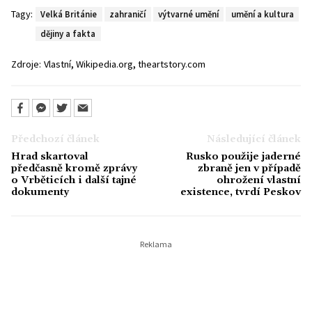
Tagy:
Velká Británie
zahraničí
výtvarné umění
umění a kultura
dějiny a fakta
,
,
Zdroje:
Vlastní
Wikipedia.org
theartstory.com
Předchozí článek
Následující článek
Hrad skartoval
Rusko použije jaderné
předčasně kromě zprávy
zbraně jen v případě
o Vrběticích i další tajné
ohrožení vlastní
dokumenty
existence, tvrdí Peskov