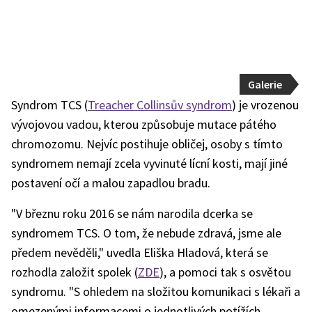
Galerie
Syndrom TCS (
Treacher Collinsův syndrom
) je vrozenou
vývojovou vadou, kterou způsobuje mutace pátého
chromozomu. Nejvíc postihuje obličej, osoby s tímto
syndromem nemají zcela vyvinuté lícní kosti, mají jiné
postavení očí a malou zapadlou bradu.
"V březnu roku 2016 se nám narodila dcerka se
syndromem TCS. O tom, že nebude zdravá, jsme ale
předem nevěděli," uvedla Eliška Hladová, která se
rozhodla založit spolek (
ZDE
), a pomoci tak s osvětou
syndromu. "S ohledem na složitou komunikaci s lékaři a
omezenými informacemi o jednotlivých potížích