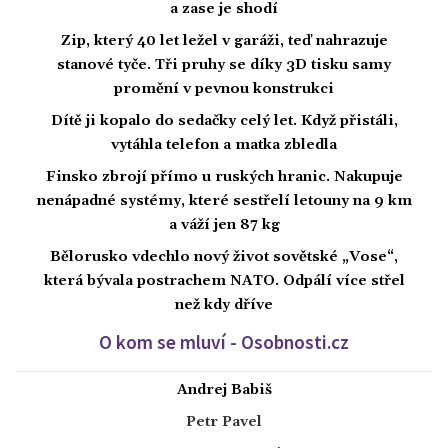
a zase je shodí
Zip, který 40 let ležel v garáži, teď nahrazuje
stanové tyče. Tři pruhy se díky 3D tisku samy
promění v pevnou konstrukci
Dítě ji kopalo do sedačky celý let. Když přistáli,
vytáhla telefon a matka zbledla
Finsko zbrojí přímo u ruských hranic. Nakupuje
nenápadné systémy, které sestřelí letouny na 9 km
a váží jen 87 kg
Bělorusko vdechlo nový život sovětské „Vose“,
která bývala postrachem NATO. Odpálí více střel
než kdy dříve
O kom se mluví - Osobnosti.cz
Andrej Babiš
Petr Pavel