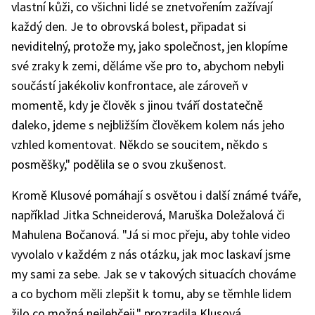
vlastní kůži, co všichni lidé se znetvořením zažívají
každý den. Je to obrovská bolest, připadat si
neviditelný, protože my, jako společnost, jen klopíme
své zraky k zemi, děláme vše pro to, abychom nebyli
součástí jakékoliv konfrontace, ale zároveň v
momentě, kdy je člověk s jinou tváří dostatečně
daleko, jdeme s nejbližším člověkem kolem nás jeho
vzhled komentovat. Někdo se soucitem, někdo s
posměšky," podělila se o svou zkušenost.
Kromě Klusové pomáhají s osvětou i další známé tváře,
například Jitka Schneiderová, Maruška Doležalová či
Mahulena Bočanová. "Já si moc přeju, aby tohle video
vyvolalo v každém z nás otázku, jak moc laskaví jsme
my sami za sebe. Jak se v takových situacích chováme
a co bychom měli zlepšit k tomu, aby se těmhle lidem
žilo co možná nejlehčeji," prozradila Klusová.