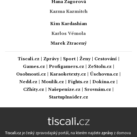
Hana Zagorová
Kazma Kazmitch
Kim Kardashian
Karlos Vémola
Marek Ztracený
Tiscali.cz
|
Zprávy
|
Sport
|
Ženy
|
Cestování
|
Games.cz
|
Profigamers.cz
|
ZeStolu.cz
|
Osobnosti.cz
|
Karaoketexty.cz
|
Úschovna.cz
|
Nedd.cz
|
Moulík.cz
|
Fights.cz
|
Dokina.cz
|
CZhity.cz
|
Našepeníze.cz
|
Srovnám.cz
|
StartupInsider.cz
Tiscali.cz
je český zpravodajský portál, na kterém najdete
zprávy
z domova