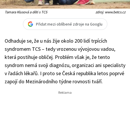
Tamara Klusová a děti s TCS
zdroj: www.betcs.cz
Přidat mezi oblíbené zdroje na Googlu
Odhaduje se, že u nás žije okolo 200 lidí trpících
syndromem TCS – tedy vrozenou vývojovou vadou,
která postihuje obličej. Problém však je, že tento
syndrom nemá svoji diagnózu, organizaci ani specialisty
v řadách lékařů. I proto se Česká republika letos poprvé
zapojí do Mezinárodního týdne rovnosti tváří.