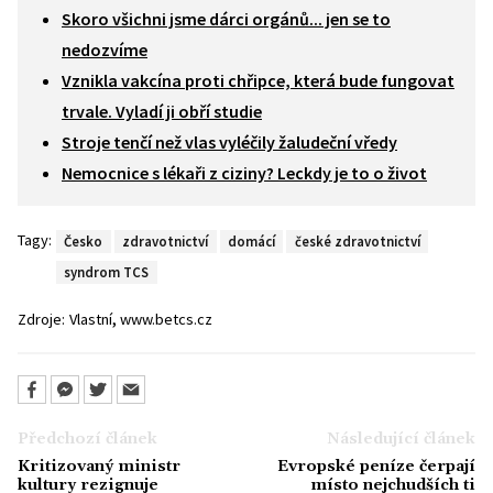
Skoro všichni jsme dárci orgánů... jen se to
nedozvíme
Vznikla vakcína proti chřipce, která bude fungovat
trvale. Vyladí ji obří studie
Stroje tenčí než vlas vyléčily žaludeční vředy
Nemocnice s lékaři z ciziny? Leckdy je to o život
Tagy:
Česko
zdravotnictví
domácí
české zdravotnictví
syndrom TCS
,
Zdroje:
Vlastní
www.betcs.cz
Předchozí článek
Následující článek
Kritizovaný ministr
Evropské peníze čerpají
kultury rezignuje
místo nejchudších ti