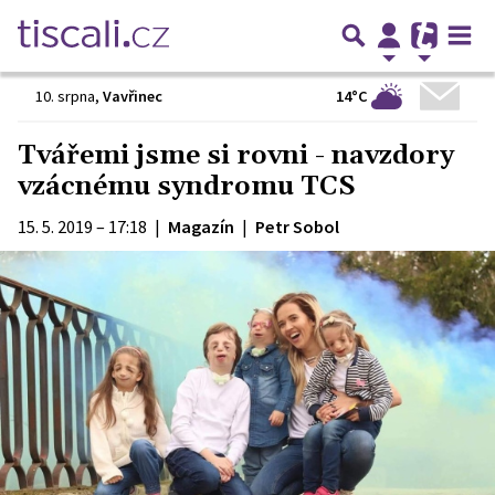
14°C
10. srpna
,
Vavřinec
Tvářemi jsme si rovni - navzdory
vzácnému syndromu TCS
15. 5. 2019 – 17:18
|
Magazín
|
Petr Sobol