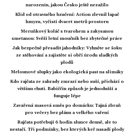
narozenin, jakou Česko ještě nezažilo
Klid od otravného bzučení: Action zlevnil lapač
hmyzu, vyčistí dvacet metrů prostoru
Meruňkový koláč s tvarohem a zakysanou
smetanou: Svěží letní moučník bez zbytečné práce
Jak bezpečně přesadit jahodníky: Vyhněte se šoku
ze stěhování a zajistěte si obří úrodu sladkých
plodů
Melounové slupky jako ekologická past na slimáky
Kdo rajčata ze zahrady zmrazí nebo suší, přichází o
většinu chuti. Babiččin způsob je jednodušší a
funguje lépe
Zavařená masová směs po domácku: Tajná zbraň
pro večery bez plánu a velkého vaření
Rajčata potřebují 6 hodin slunce denně, ale to
nestačí. Tři podmínky, bez kterých keř nasadí plody