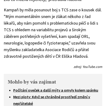
Kampaň by měla posunout boj s TCS zase o kousek dál.
"Mým momentálním snem je zlákat někoho z řad
lékařů, aby nám pomohl s problematickou péčí o lidi s
TCS s ohledem na variabilitu projevů a širokým
záběrem potřebných vyšetření, kam spadají ORL,
neurologie, logopedie či fyzioterapie," uzavřela svou
myšlenku zakladatelka Asociace Rodičů a přátel
zdravotně postižených dětí v ČR Eliška Hladová.
zdroj: YouTube.com
Mohlo by vás zajímat
Počítání oveček a další mýty a omyly kolem spánku
Mezi ploty: Když se chráněné prostředí změní v
nepřátelské