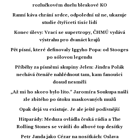
rozlučkovém duelu bleskové KO
Ranní káva chrání srdce, odpolední už ne, ukazuje
studie čtyřiceti tisíc lidí
Konec úlevy: Vrací se supertropy, ČHMÚ vydává
výstrahu pro dvanáct krajů
Pět písní, které definovaly Iggyho Popa: od Stooges
po sólovou legendu
Příběhy za písněmi skupiny Jelen: Jindra Polák
nechává čtenáře nahlédnout tam, kam fanoušci
dosud nesměli
„Až mi ho skoro bylo líto." Jaromíra Soukupa našli
zle zbitého po útoku maskovaných mužů
Opak dejá vu existuje. Je ale ještě podivnější
Hitparády: Meduza ovládla česká rádia a The
Rolling Stones se vrátili do albové top desítky
Petr Janda jako Cézar na nosítkách: Oslava