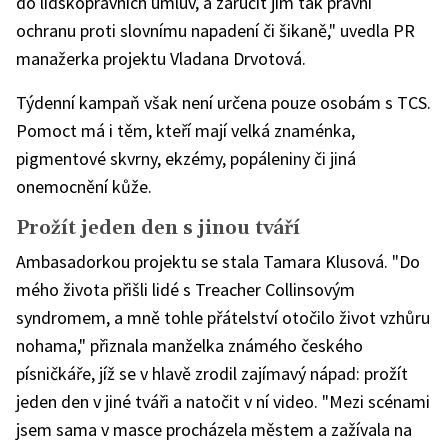
do lidskoprávních úmluv, a zaručit jim tak právní
ochranu proti slovnímu napadení či šikaně," uvedla PR
manažerka projektu Vladana Drvotová.
Týdenní kampaň však není určena pouze osobám s TCS.
Pomoct má i těm, kteří mají velká znaménka,
pigmentové skvrny, ekzémy, popáleniny či jiná
onemocnění kůže.
Prožít jeden den s jinou tváří
Ambasadorkou projektu se stala Tamara Klusová. "Do
mého života přišli lidé s Treacher Collinsovým
syndromem, a mně tohle přátelství otočilo život vzhůru
nohama," přiznala manželka známého českého
písničkáře, jíž se v hlavě zrodil zajímavý nápad: prožít
jeden den v jiné tváři a natočit v ní video. "Mezi scénami
jsem sama v masce procházela městem a zažívala na