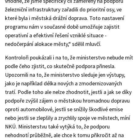
vhodné, že jsme specifický cíl zaměřený na podporu
železniční infrastruktury zařadili do prioritní osy, ve
které byla i městská drážní doprava. Toto nastavení
programu nám v současné době umožňuje zajistit
operativní a efektivní řešení vzniklé situace -
nedočerpání alokace městy,“ sdělil mluvčí.
Kontroloři poukázali i na to, že ministerstvo nebude mít
podle čeho zjistit, co skutečně podpora přinesla.
Upozornili na to, že ministerstvo sleduje jen výstupy,
jako je například délka nových a zmodernizovaných
tratí. Podle toho ale nelze zhodnotit, jestli a jak se díky
podpoře zvýšil zájem o městskou hromadnou dopravu
oproti automobilové, jestli se snížily škodlivé emise
nebo jestli se zlepšily a zrychlily spoje ve městech, míní
NKÚ. Ministerstvu také vytýká to, že podporu
nehodnotí průběžně, ale chce k tomu přikročit až na