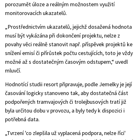
porozumět úloze a reálným možnostem využití
monitorovacích ukazatelů.
„Prostřednictvím ukazatelů, jejichž dosažená hodnota
musí být vykázána při dokončení projektu, nelze z
povahy věci reálně stanovit např. příspěvek projektů ke
snížení emisí či přírůstek počtu cestujících, toto je vždy
možné až s dostatečným časovým odstupem,“ uvedl
mluvčí.
Hodnotící studii resort připravuje, podle Jemelky je její
časování logicky stanoveno tak, aby dostatečná část
podpořených tramvajových či trolejbusových tratí již
byla určitou dobu v provozu, a byly tedy k dispozici i
potřebná data.
„Tvrzení 'co zlepšila už vyplacená podpora, nelze říci'