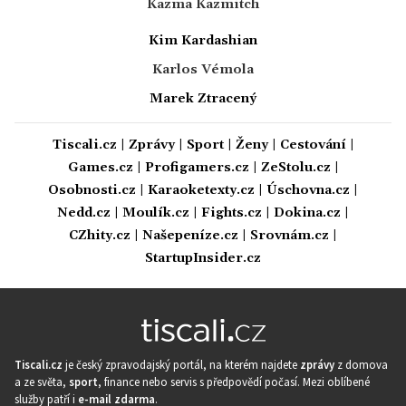
Kazma Kazmitch
Kim Kardashian
Karlos Vémola
Marek Ztracený
Tiscali.cz
|
Zprávy
|
Sport
|
Ženy
|
Cestování
|
Games.cz
|
Profigamers.cz
|
ZeStolu.cz
|
Osobnosti.cz
|
Karaoketexty.cz
|
Úschovna.cz
|
Nedd.cz
|
Moulík.cz
|
Fights.cz
|
Dokina.cz
|
CZhity.cz
|
Našepeníze.cz
|
Srovnám.cz
|
StartupInsider.cz
Tiscali.cz
je český zpravodajský portál, na kterém najdete
zprávy
z domova
a ze světa,
sport
, finance nebo servis s předpovědí počasí. Mezi oblíbené
služby patří i
e-mail zdarma
.