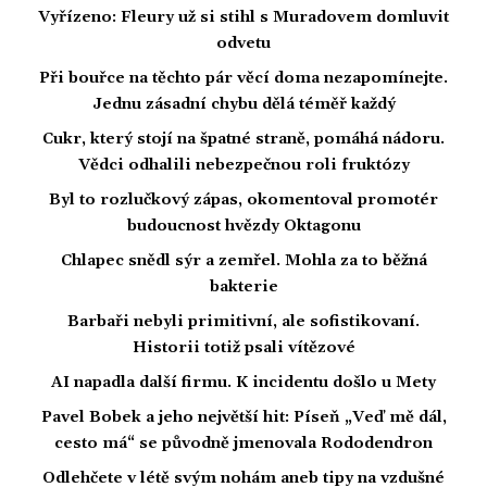
Vyřízeno: Fleury už si stihl s Muradovem domluvit
odvetu
Při bouřce na těchto pár věcí doma nezapomínejte.
Jednu zásadní chybu dělá téměř každý
Cukr, který stojí na špatné straně, pomáhá nádoru.
Vědci odhalili nebezpečnou roli fruktózy
Byl to rozlučkový zápas, okomentoval promotér
budoucnost hvězdy Oktagonu
Chlapec snědl sýr a zemřel. Mohla za to běžná
bakterie
Barbaři nebyli primitivní, ale sofistikovaní.
Historii totiž psali vítězové
AI napadla další firmu. K incidentu došlo u Mety
Pavel Bobek a jeho největší hit: Píseň „Veď mě dál,
cesto má“ se původně jmenovala Rododendron
Odlehčete v létě svým nohám aneb tipy na vzdušné