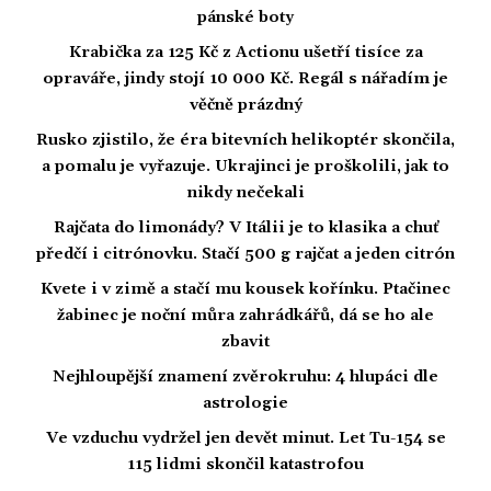
pánské boty
Krabička za 125 Kč z Actionu ušetří tisíce za
opraváře, jindy stojí 10 000 Kč. Regál s nářadím je
věčně prázdný
Rusko zjistilo, že éra bitevních helikoptér skončila,
a pomalu je vyřazuje. Ukrajinci je proškolili, jak to
nikdy nečekali
Rajčata do limonády? V Itálii je to klasika a chuť
předčí i citrónovku. Stačí 500 g rajčat a jeden citrón
Kvete i v zimě a stačí mu kousek kořínku. Ptačinec
žabinec je noční můra zahrádkářů, dá se ho ale
zbavit
Nejhloupější znamení zvěrokruhu: 4 hlupáci dle
astrologie
Ve vzduchu vydržel jen devět minut. Let Tu-154 se
115 lidmi skončil katastrofou