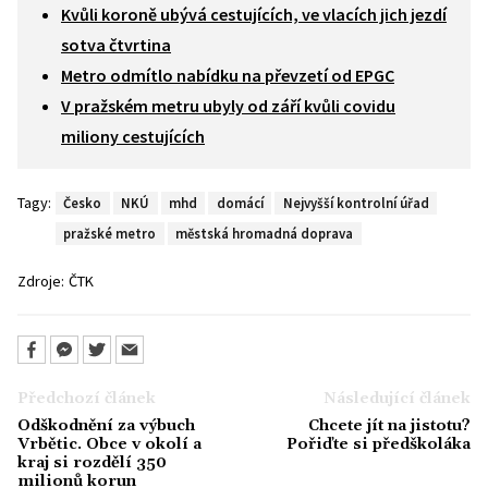
Kvůli koroně ubývá cestujících, ve vlacích jich jezdí
sotva čtvrtina
Metro odmítlo nabídku na převzetí od EPGC
V pražském metru ubyly od září kvůli covidu
miliony cestujících
Tagy:
Česko
NKÚ
mhd
domácí
Nejvyšší kontrolní úřad
pražské metro
městská hromadná doprava
Zdroje:
ČTK
Předchozí článek
Následující článek
Odškodnění za výbuch
Chcete jít na jistotu?
Vrbětic. Obce v okolí a
Pořiďte si předškoláka
kraj si rozdělí 350
milionů korun