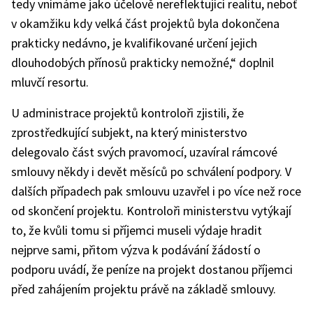
tedy vnímáme jako účelově nereflektující realitu, neboť
v okamžiku kdy velká část projektů byla dokončena
prakticky nedávno, je kvalifikované určení jejich
dlouhodobých přínosů prakticky nemožné,“ doplnil
mluvčí resortu.
U administrace projektů kontroloři zjistili, že
zprostředkující subjekt, na který ministerstvo
delegovalo část svých pravomocí, uzavíral rámcové
smlouvy někdy i devět měsíců po schválení podpory. V
dalších případech pak smlouvu uzavřel i po více než roce
od skončení projektu. Kontroloři ministerstvu vytýkají
to, že kvůli tomu si příjemci museli výdaje hradit
nejprve sami, přitom výzva k podávání žádostí o
podporu uvádí, že peníze na projekt dostanou příjemci
před zahájením projektu právě na základě smlouvy.