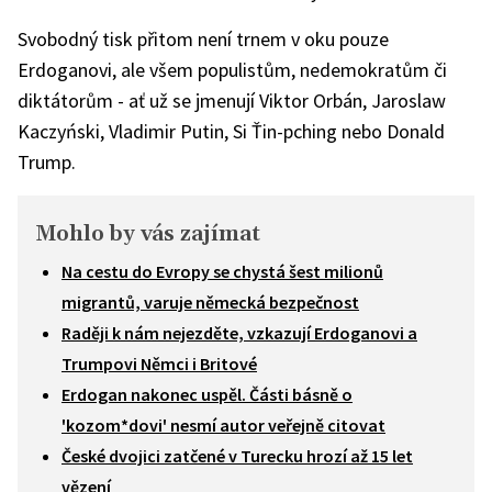
Svobodný tisk přitom není trnem v oku pouze
Erdoganovi, ale všem populistům, nedemokratům či
diktátorům - ať už se jmenují Viktor Orbán, Jaroslaw
Kaczyński, Vladimir Putin, Si Ťin-pching nebo Donald
Trump.
Mohlo by vás zajímat
Na cestu do Evropy se chystá šest milionů
migrantů, varuje německá bezpečnost
Raději k nám nejezděte, vzkazují Erdoganovi a
Trumpovi Němci i Britové
Erdogan nakonec uspěl. Části básně o
'kozom*dovi' nesmí autor veřejně citovat
České dvojici zatčené v Turecku hrozí až 15 let
vězení