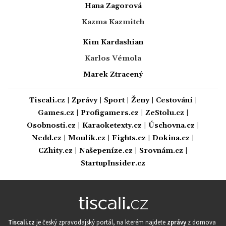
Hana Zagorová
Kazma Kazmitch
Kim Kardashian
Karlos Vémola
Marek Ztracený
Tiscali.cz
|
Zprávy
|
Sport
|
Ženy
|
Cestování
|
Games.cz
|
Profigamers.cz
|
ZeStolu.cz
|
Osobnosti.cz
|
Karaoketexty.cz
|
Úschovna.cz
|
Nedd.cz
|
Moulík.cz
|
Fights.cz
|
Dokina.cz
|
CZhity.cz
|
Našepeníze.cz
|
Srovnám.cz
|
StartupInsider.cz
Tiscali.cz
je český zpravodajský portál, na kterém najdete
zprávy
z domova