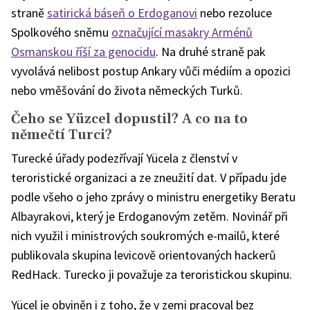
straně
satirická báseň o Erdoganovi
nebo rezoluce
Spolkového sněmu
označující masakry Arménů
Osmanskou říší za genocidu
. Na druhé straně pak
vyvolává nelibost postup Ankary vůči médiím a opozici
nebo vměšování do života německých Turků.
Čeho se Yüzcel dopustil? A co na to
němečtí Turci?
Turecké úřady podezřívají Yücela z členství v
teroristické organizaci a ze zneužití dat. V případu jde
podle všeho o jeho zprávy o ministru energetiky Beratu
Albayrakovi, který je Erdoganovým zetěm. Novinář při
nich využil i ministrových soukromých e-mailů, které
publikovala skupina levicově orientovaných hackerů
RedHack. Turecko ji považuje za teroristickou skupinu.
Yücel je obviněn i z toho, že v zemi pracoval bez