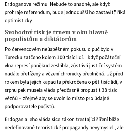
Erdoganova režimu. Nebude to snadné, ale když
prohraje referendum, bude jednodušší ho zastavit," říká
optimisticky.
Svobodný tisk je trnem v oku hlavně
populistům a diktátorům
Po červencovém neúspěšném pokusu o puč bylo v
Turecku zatčeno kolem 100 tisíc lidí. I když počáteční
vlna represí poněkud zeslábla, zůstává justiční systém
nadále přetížený a vězení chronicky přeplněná. Už před
rokem byla jejich kapacita překročena o pět tisíc lidí, v
srpnu pak musela vláda předčasně propustit 38 tisíc
vězňů – zřejmě aby se uvolnilo místo pro údajné
podporovatele pučistů.
Erdogan a jeho vláda sice zákon trestající šíření blíže
nedefinované teroristické propagandy nevymysleli, ale