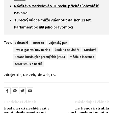
Návštěva Merkelové v Turecku přichází obzvlášť
nevhod
Turecký vůdce může vládnout dalších 12 let.
Parlament posílil jeho pravomoci
Tagy:
zahraničí
Turecko
vojenský puč
investigativní novinařina
útok na novináře
Kurdové
Strana kurdských pracujících (PKK)
média a internet
terorismus a násilí
,
,
,
Zdroje:
Bild
Die Zeit
Die Welt
FAZ
Předchozí článek
Následující článek
Poslanci už nechtějí žít v
Le Penová ztratila
zamindrákované zemi.
poslaneckou imunitu.