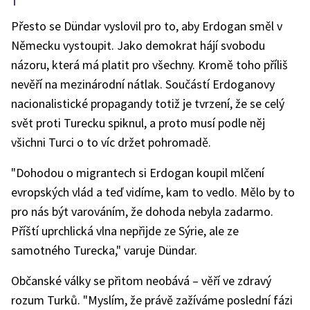
Přesto se Dündar vyslovil pro to, aby Erdogan směl v
Německu vystoupit. Jako demokrat hájí svobodu
názoru, která má platit pro všechny. Kromě toho příliš
nevěří na mezinárodní nátlak. Součástí Erdoganovy
nacionalistické propagandy totiž je tvrzení, že se celý
svět proti Turecku spiknul, a proto musí podle něj
všichni Turci o to víc držet pohromadě.
"Dohodou o migrantech si Erdogan koupil mlčení
evropských vlád a teď vidíme, kam to vedlo. Mělo by to
pro nás být varováním, že dohoda nebyla zadarmo.
Příští uprchlická vlna nepřijde ze Sýrie, ale ze
samotného Turecka," varuje Dündar.
Občanské války se přitom neobává – věří ve zdravý
rozum Turků. "Myslím, že právě zažíváme poslední fázi