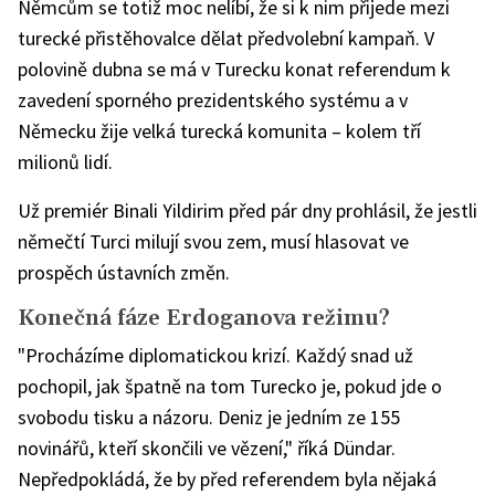
Němcům se totiž moc nelíbí, že si k nim přijede mezi
turecké přistěhovalce dělat předvolební kampaň. V
polovině dubna se má v Turecku konat referendum k
zavedení sporného prezidentského systému a v
Německu žije velká turecká komunita – kolem tří
milionů lidí.
Už premiér Binali Yildirim před pár dny prohlásil, že jestli
němečtí Turci milují svou zem, musí hlasovat ve
prospěch ústavních změn.
Konečná fáze Erdoganova režimu?
"Procházíme diplomatickou krizí. Každý snad už
pochopil, jak špatně na tom Turecko je, pokud jde o
svobodu tisku a názoru. Deniz je jedním ze 155
novinářů, kteří skončili ve vězení," říká Dündar.
Nepředpokládá, že by před referendem byla nějaká