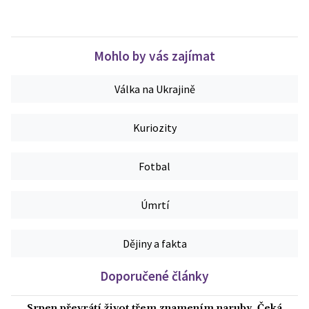
Mohlo by vás zajímat
Válka na Ukrajině
Kuriozity
Fotbal
Úmrtí
Dějiny a fakta
Doporučené články
Srpen převrátí život třem znamením naruby. Čeká