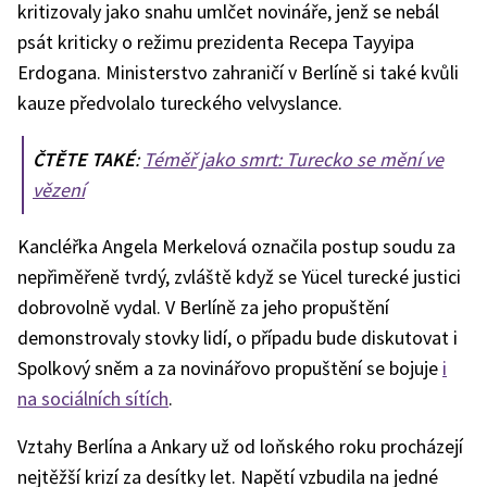
kritizovaly jako snahu umlčet novináře, jenž se nebál
psát kriticky o režimu prezidenta Recepa Tayyipa
Erdogana. Ministerstvo zahraničí v Berlíně si také kvůli
kauze předvolalo tureckého velvyslance.
ČTĚTE TAKÉ
:
Téměř jako smrt: Turecko se mění ve
vězení
Kancléřka Angela Merkelová označila postup soudu za
nepřiměřeně tvrdý, zvláště když se Yücel turecké justici
dobrovolně vydal. V Berlíně za jeho propuštění
demonstrovaly stovky lidí, o případu bude diskutovat i
Spolkový sněm a za novinářovo propuštění se bojuje
i
na sociálních sítích
.
Vztahy Berlína a Ankary už od loňského roku procházejí
nejtěžší krizí za desítky let. Napětí vzbudila na jedné