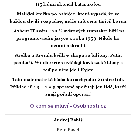
115 lidmi skončil katastrofou
Maličká knížka po babičce, která vypadá, že se
každou chvíli rozpadne, může mít cenu tisíců korun
„Azbest IT světa“: 70 % světových transakcí běží na
programovacím jazyce z roku 1959. Nikdo ho
neumí nahradit
Střelba u Kremlu kvůli e-shopu za biliony, Putin
panikaří. Wildberries ovládají kavkazské klany a
teď po něm jde i Kyjev
Tato matematická hádanka nachytala už tisíce lidí.
Příklad 18 : 3 + 7 × 5 správně spočítají jen lidé, kteří
znají pořadí operací
O kom se mluví - Osobnosti.cz
Andrej Babiš
Petr Pavel