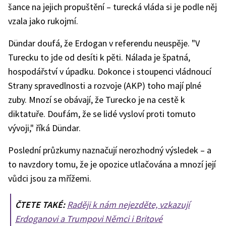
šance na jejich propuštění – turecká vláda si je podle něj
vzala jako rukojmí.
Dündar doufá, že Erdogan v referendu neuspěje. "V
Turecku to jde od desíti k pěti. Nálada je špatná,
hospodářství v úpadku. Dokonce i stoupenci vládnoucí
Strany spravedlnosti a rozvoje (AKP) toho mají plné
zuby. Mnozí se obávají, že Turecko je na cestě k
diktatuře. Doufám, že se lidé vysloví proti tomuto
vývoji," říká Dündar.
Poslední průzkumy naznačují nerozhodný výsledek – a
to navzdory tomu, že je opozice utlačována a mnozí její
vůdci jsou za mřížemi.
ČTETE TAKÉ:
Raději k nám nejezděte, vzkazují
Erdoganovi a Trumpovi Němci i Britové