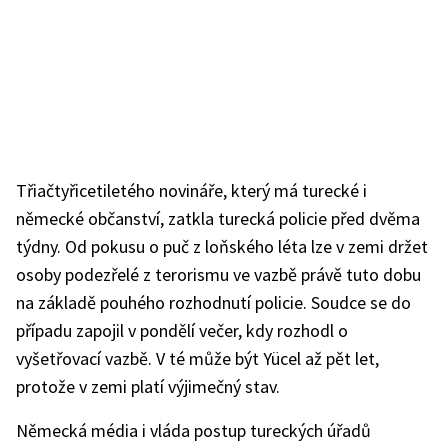
Třiačtyřicetiletého novináře, který má turecké i
německé občanství, zatkla turecká policie před dvěma
týdny. Od pokusu o puč z loňského léta lze v zemi držet
osoby podezřelé z terorismu ve vazbě právě tuto dobu
na základě pouhého rozhodnutí policie. Soudce se do
případu zapojil v pondělí večer, kdy rozhodl o
vyšetřovací vazbě. V té může být Yücel až pět let,
protože v zemi platí výjimečný stav.
Německá média i vláda postup tureckých úřadů