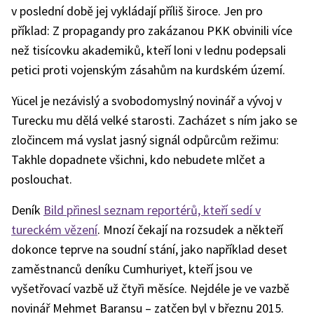
v poslední době jej vykládají příliš široce. Jen pro
příklad: Z propagandy pro zakázanou PKK obvinili více
než tisícovku akademiků, kteří loni v lednu podepsali
petici proti vojenským zásahům na kurdském území.
Yücel je nezávislý a svobodomyslný novinář a vývoj v
Turecku mu dělá velké starosti. Zacházet s ním jako se
zločincem má vyslat jasný signál odpůrcům režimu:
Takhle dopadnete všichni, kdo nebudete mlčet a
poslouchat.
Deník
Bild přinesl seznam reportérů, kteří sedí v
tureckém vězení
. Mnozí čekají na rozsudek a někteří
dokonce teprve na soudní stání, jako například deset
zaměstnanců deníku Cumhuriyet, kteří jsou ve
vyšetřovací vazbě už čtyři měsíce. Nejdéle je ve vazbě
novinář Mehmet Baransu – zatčen byl v březnu 2015.