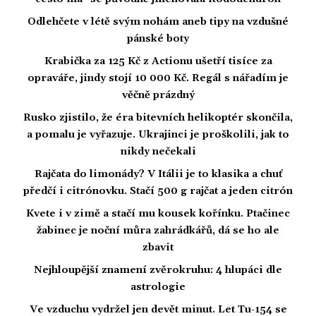
Odlehčete v létě svým nohám aneb tipy na vzdušné
pánské boty
Krabička za 125 Kč z Actionu ušetří tisíce za
opraváře, jindy stojí 10 000 Kč. Regál s nářadím je
věčně prázdný
Rusko zjistilo, že éra bitevních helikoptér skončila,
a pomalu je vyřazuje. Ukrajinci je proškolili, jak to
nikdy nečekali
Rajčata do limonády? V Itálii je to klasika a chuť
předčí i citrónovku. Stačí 500 g rajčat a jeden citrón
Kvete i v zimě a stačí mu kousek kořínku. Ptačinec
žabinec je noční můra zahrádkářů, dá se ho ale
zbavit
Nejhloupější znamení zvěrokruhu: 4 hlupáci dle
astrologie
Ve vzduchu vydržel jen devět minut. Let Tu-154 se