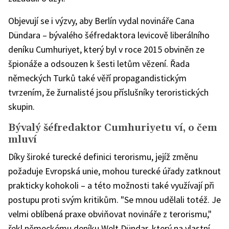
Objevují se i výzvy, aby Berlín vydal novináře Cana
Dündara – bývalého šéfredaktora levicově liberálního
deníku Cumhuriyet, který byl v roce 2015 obviněn ze
špionáže a odsouzen k šesti letům vězení. Řada
německých Turků také věří propagandistickým
tvrzením, že žurnalisté jsou příslušníky teroristických
skupin.
Bývalý šéfredaktor Cumhuriyetu ví, o čem
mluví
Díky široké turecké definici terorismu, jejíž změnu
požaduje Evropská unie, mohou turecké úřady zatknout
prakticky kohokoli – a této možnosti také využívají při
postupu proti svým kritikům. "Se mnou udělali totéž. Je
velmi oblíbená praxe obviňovat novináře z terorismu,"
řekl německému deníku Welt Dündar, který na vlastní