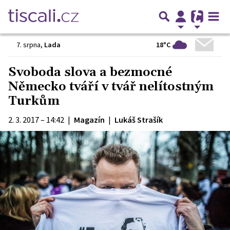
18°C
7. srpna
,
Lada
Svoboda slova a bezmocné
Německo tváří v tvář nelítostným
Turkům
2. 3. 2017 – 14:42
|
Magazín
|
Lukáš Strašík