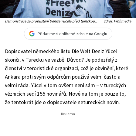
Demonstrace za propuštění Denize Yücela před tureckou
zdroj: Profimedia
ambasádou v Berlíně
Přidat mezi oblíbené zdroje na Googlu
Dopisovatel německého listu Die Welt Deniz Yücel
skončil v Turecku ve vazbě. Důvod? Je podezřelý z
členství v teroristické organizaci, což je obvinění, které
Ankara proti svým odpůrcům používá velmi často a
velmi ráda. Yücel v tom ovšem není sám – v tureckých
věznicích sedí 155 novinářů. Nové na tom je pouze to,
že tentokrát jde o dopisovatele netureckých novin.