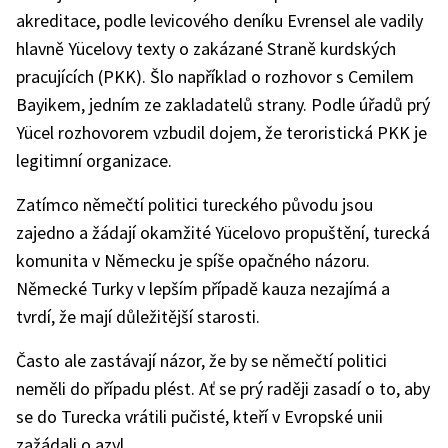
akreditace, podle levicového deníku Evrensel ale vadily
hlavně Yücelovy texty o zakázané Straně kurdských
pracujících (PKK). Šlo například o rozhovor s Cemilem
Bayikem, jedním ze zakladatelů strany. Podle úřadů prý
Yücel rozhovorem vzbudil dojem, že teroristická PKK je
legitimní organizace.
Zatímco němečtí politici tureckého původu jsou
zajedno a žádají okamžité Yücelovo propuštění, turecká
komunita v Německu je spíše opačného názoru.
Německé Turky v lepším případě kauza nezajímá a
tvrdí, že mají důležitější starosti.
Často ale zastávají názor, že by se němečtí politici
neměli do případu plést. Ať se prý raději zasadí o to, aby
se do Turecka vrátili pučisté, kteří v Evropské unii
zažádali o azyl.