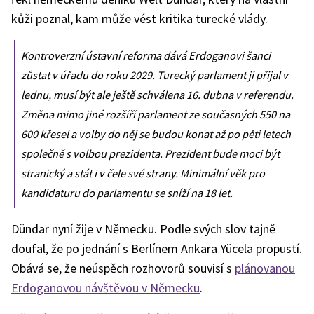
kůži poznal, kam může vést kritika turecké vlády.
Kontroverzní ústavní reforma dává Erdoganovi šanci
zůstat v úřadu do roku 2029. Turecký parlament ji přijal v
lednu, musí být ale ještě schválena 16. dubna v referendu.
Změna mimo jiné rozšíří parlament ze současných 550 na
600 křesel a volby do něj se budou konat až po pěti letech
společně s volbou prezidenta. Prezident bude moci být
stranický a stát i v čele své strany. Minimální věk pro
kandidaturu do parlamentu se sníží na 18 let.
Dündar nyní žije v Německu. Podle svých slov tajně
doufal, že po jednání s Berlínem Ankara Yücela propustí.
Obává se, že neúspěch rozhovorů souvisí s
plánovanou
Erdoganovou návštěvou v Německu
.