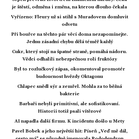
je štěstí, odměna i změna, na kterou dlouho čekala
Vyřízeno: Fleury už si stihl s Muradovem domluvit
odvetu
Při bouřce na těchto pár věcí doma nezapomínejte.
Jednu zásadní chybu dělá téměř každý
Cukr, který stojí na špatné straně, pomáhá nádoru.
Vědci odhalili nebezpečnou roli fruktózy
Byl to rozlučkový zápas, okomentoval promotér
budoucnost hvězdy Oktagonu
Chlapec snědl sýr a zemřel. Mohla za to běžná
bakterie
Barbaři nebyli primitivní, ale sofistikovaní.
Historii totiž psali vítězové
AI napadla další firmu. K incidentu došlo u Mety
Pavel Bobek a jeho největší hit: Píseň „Veď mě dál,
cesto má“ se původně jmenovala Rododendron