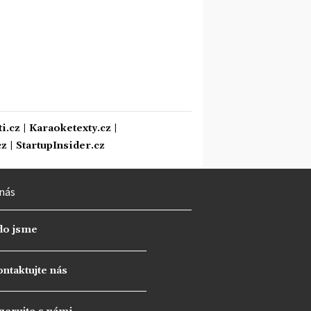
i.cz
|
Karaoketexty.cz
|
cz
|
StartupInsider.cz
nás
do jsme
ntaktujte nás