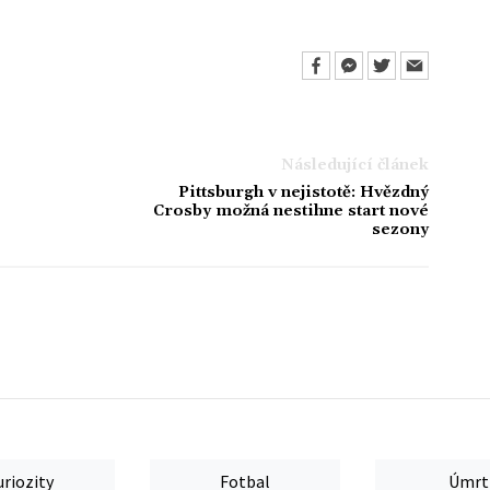
Následující článek
Pittsburgh v nejistotě: Hvězdný
Crosby možná nestihne start nové
sezony
uriozity
Fotbal
Úmrt