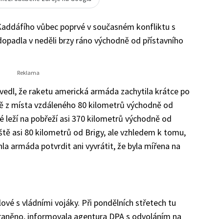
addáfího vůbec poprvé v současném konfliktu s
 dopadla v neděli brzy ráno východně od přístavního
edl, že raketu americká armáda zachytila krátce po
ě z místa vzdáleného 80 kilometrů východně od
é leží na pobřeží asi 370 kilometrů východně od
tě asi 80 kilometrů od Brigy, ale vzhledem k tomu,
la armáda potvrdit ani vyvrátit, že byla mířena na
ové s vládními vojáky. Při pondělních střetech tu
 zraněno, informovala agentura DPA s odvoláním na