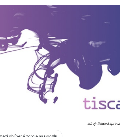
zdroj: tisková zpráva
 mezi oblíbené zdroje na Googlu