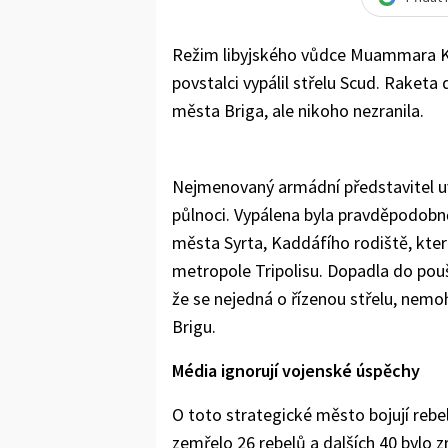
Režim libyjského vůdce Muammara K
povstalci vypálil střelu Scud. Raketa
města Briga, ale nikoho nezranila.
Nejmenovaný armádní představitel uv
půlnoci. Vypálena byla pravděpodobn
města Syrta, Kaddáfího rodiště, kter
metropole Tripolisu. Dopadla do pouš
že se nejedná o řízenou střelu, nemoh
Brigu.
Média ignorují vojenské úspěchy
O toto strategické město bojují rebel
zemřelo 26 rebelů a dalších 40 bylo