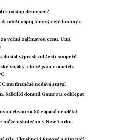
dálili nástup demence?
rik udrží nápoj ledový celé hodiny a
s za velmi zajímavou cenu. Umí
u
k dostal výprask od šesti soupeřů
ké vojáky, i když jsou v tancích.
°C
FC mu finančně nedává smysl
. Salkilld donutil Gamrota odklepat
kovou chybu za 60 zápasů neudělal
e může uskutečnit v New Yorku.
í síla. Ukrajinci i Rusové s ním ničí