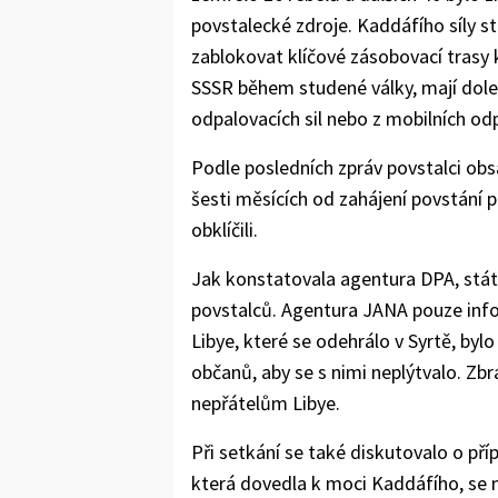
povstalecké zdroje. Kaddáfího síly stř
zablokovat klíčové zásobovací trasy 
SSSR během studené války, mají dole
odpalovacích sil nebo z mobilních od
Podle posledních zpráv povstalci obsa
šesti měsících od zahájení povstání
obklíčili.
Jak konstatovala agentura DPA, státn
povstalců. Agentura JANA pouze info
Libye, které se odehrálo v Syrtě, by
občanů, aby se s nimi neplýtvalo. Zb
nepřátelům Libye.
Při setkání se také diskutovalo o příp
která dovedla k moci Kaddáfího, se 