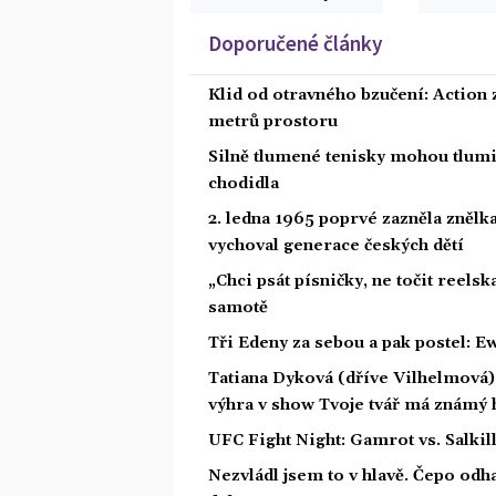
Doporučené články
Klid od otravného bzučení: Action z
metrů prostoru
Silně tlumené tenisky mohou tlumit
chodidla
2. ledna 1965 poprvé zazněla znělka
vychoval generace českých dětí
„Chci psát písničky, ne točit reelsk
samotě
Tři Edeny za sebou a pak postel: E
Tatiana Dyková (dříve Vilhelmová): 
výhra v show Tvoje tvář má známý 
UFC Fight Night: Gamrot vs. Salkil
Nezvládl jsem to v hlavě. Čepo odh