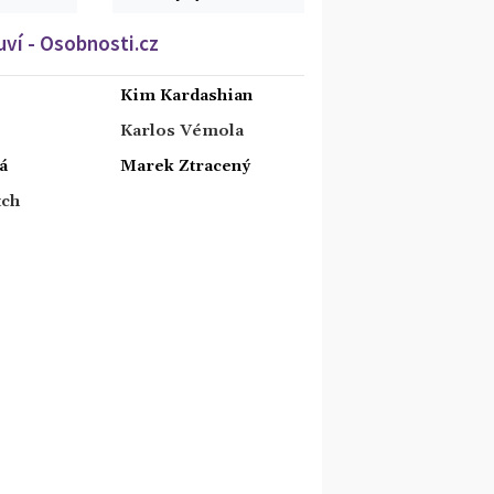
ví - Osobnosti.cz
Kim Kardashian
Karlos Vémola
á
Marek Ztracený
tch