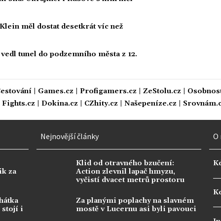
Klein měl dostat desetkrát víc než
í vedl tunel do podzemního města z 12.
estování
|
Games.cz
|
Profigamers.cz
|
ZeStolu.cz
|
Osobnost
|
Fights.cz
|
Dokina.cz
|
CZhity.cz
|
Našepeníze.cz
|
Srovnám.
Nejnovější články
O 
Klid od otravného bzučení:
K
ik za
Action zlevnil lapač hmyzu,
vyčistí dvacet metrů prostoru
Ko
hátka
Za planými poplachy na slavném
stojí i
mostě v Lucernu asi byli pavouci