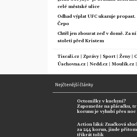
celé městské ulice
Odhad výplat UFC ukazuje propast. 
Čepo
Chtěl jen zbourat zeď v domě. Za n
století před Kristem
Tiscali.cz
|
Zprávy
|
Sport
|
Ženy
|
C
Úschovna.cz
|
Nedd.cz
|
Moulík.cz
Nejčtenější články
Octomilky v kuchyni?
Zapomeňte na plácačku, tr
korunu je vyhubí přes noc
Action láká: Značková sluc
za 244 korun, jinde přitom 
třikrát tolik