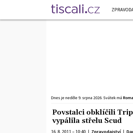
ZPRAVODA
Dnes je
neděle
9. srpna
2026
.
Svátek má
Rom
Povstalci obklíčili Tr
vypálila střelu Scud
16. 8. 2011 – 10:40
|
Zpravodajství
|
Dan