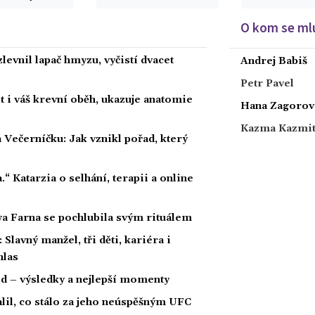
O kom se mlu
levnil lapač hmyzu, vyčistí dvacet
Andrej Babiš
Petr Pavel
 i váš krevní oběh, ukazuje anatomie
Hana Zagorov
Kazma Kazmi
 Večerníčku: Jak vznikl pořad, který
a.“ Katarzia o selhání, terapii a online
wa Farna se pochlubila svým rituálem
Slavný manžel, tři děti, kariéra i
hlas
ld – výsledky a nejlepší momenty
alil, co stálo za jeho neúspěšným UFC