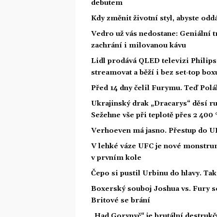
debutem
Kdy změnit životní styl, abyste od
Vedro už vás nedostane: Geniální t
zachrání i milovanou kávu
Lidl prodává QLED televizi Philip
streamovat a běží i bez set-top box
Před 14 dny čelil Furymu. Teď Polá
Ukrajinský drak „Dracarys“ děsí rus
Sežehne vše při teplotě přes 2 400 
Verhoeven má jasno. Přestup do U
V lehké váze UFC je nové monstrum
v prvním kole
Čepo si pustil Urbinu do hlavy. Ta
Boxerský souboj Joshua vs. Fury s
Britové se brání
„Had Gorynyč“ je brutální destrukčn