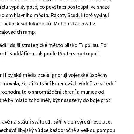
elu vypálily poté, co povstalci postoupili ve snaze
kolem hlavního města. Rakety Scud, které vyvinul
t několik set kilometrů. Mohou startovat z
palovacích ramp.
dili další strategické město blízko Tripolisu. Po
 proti Kaddáfímu tak podle Reuters metropoli
í libyjská média zcela ignorují vojenské úspěchy
rmovala, že při setkání kmenových vůdců ze střední
lo rozhodnuto o shromáždění zbraní a munice od
raně by místo toho měly být nasazeny do boje proti
ravě na státní svátek 1. září. V den výročí revoluce,
nechává libyjský vůdce každoročně s velkou pompou