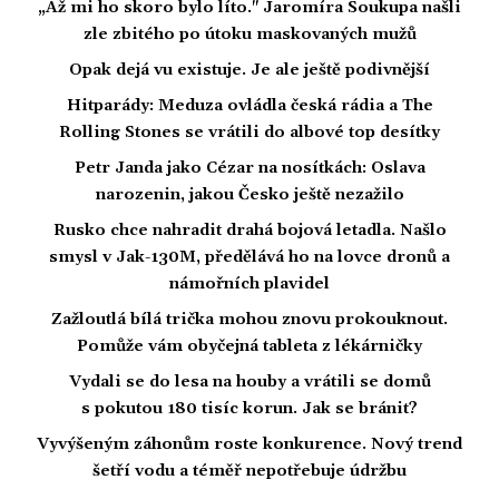
„Až mi ho skoro bylo líto." Jaromíra Soukupa našli
zle zbitého po útoku maskovaných mužů
Opak dejá vu existuje. Je ale ještě podivnější
Hitparády: Meduza ovládla česká rádia a The
Rolling Stones se vrátili do albové top desítky
Petr Janda jako Cézar na nosítkách: Oslava
narozenin, jakou Česko ještě nezažilo
Rusko chce nahradit drahá bojová letadla. Našlo
smysl v Jak-130M, předělává ho na lovce dronů a
námořních plavidel
Zažloutlá bílá trička mohou znovu prokouknout.
Pomůže vám obyčejná tableta z lékárničky
Vydali se do lesa na houby a vrátili se domů
s pokutou 180 tisíc korun. Jak se bránit?
Vyvýšeným záhonům roste konkurence. Nový trend
šetří vodu a téměř nepotřebuje údržbu