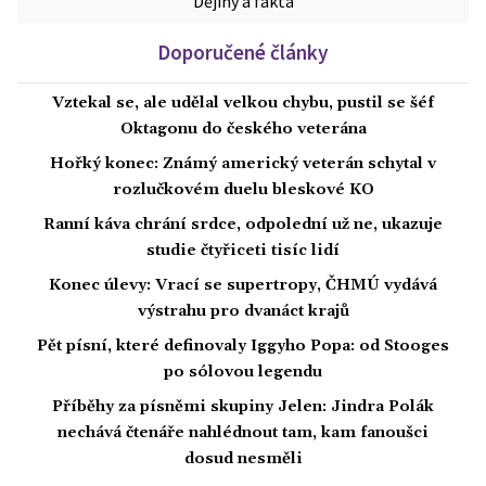
Dějiny a fakta
Doporučené články
Vztekal se, ale udělal velkou chybu, pustil se šéf
Oktagonu do českého veterána
Hořký konec: Známý americký veterán schytal v
rozlučkovém duelu bleskové KO
Ranní káva chrání srdce, odpolední už ne, ukazuje
studie čtyřiceti tisíc lidí
Konec úlevy: Vrací se supertropy, ČHMÚ vydává
výstrahu pro dvanáct krajů
Pět písní, které definovaly Iggyho Popa: od Stooges
po sólovou legendu
Příběhy za písněmi skupiny Jelen: Jindra Polák
nechává čtenáře nahlédnout tam, kam fanoušci
dosud nesměli