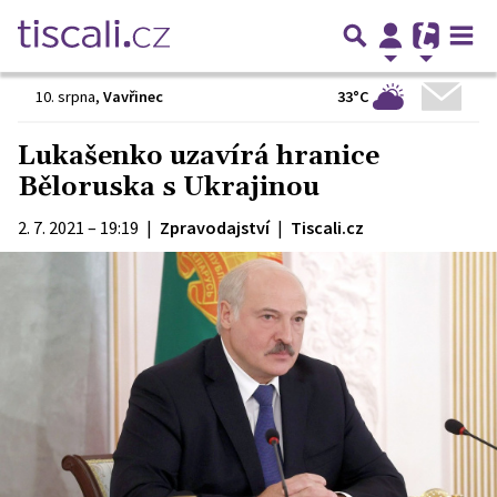
33°C
10. srpna
,
Vavřinec
Lukašenko uzavírá hranice
Běloruska s Ukrajinou
2. 7. 2021 – 19:19
|
Zpravodajství
|
Tiscali.cz