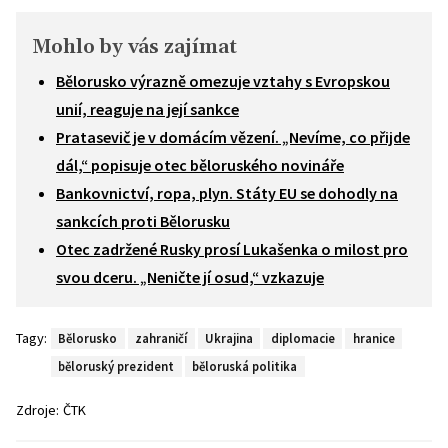
Mohlo by vás zajímat
Bělorusko výrazně omezuje vztahy s Evropskou
unií, reaguje na její sankce
Pratasevič je v domácím vězení. „Nevíme, co přijde
dál,“ popisuje otec běloruského novináře
Bankovnictví, ropa, plyn. Státy EU se dohodly na
sankcích proti Bělorusku
Otec zadržené Rusky prosí Lukašenka o milost pro
svou dceru. „Neničte jí osud,“ vzkazuje
Tagy:
Bělorusko
zahraničí
Ukrajina
diplomacie
hranice
běloruský prezident
běloruská politika
Zdroje:
ČTK