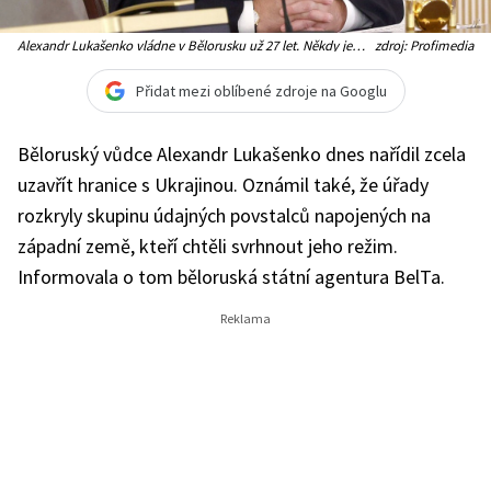
Alexandr Lukašenko vládne v Bělorusku už 27 let. Někdy je
zdroj: Profimedia
označován jako poslední evropský diktátor
Přidat mezi oblíbené zdroje na Googlu
Běloruský vůdce Alexandr Lukašenko dnes nařídil zcela
uzavřít hranice s Ukrajinou. Oznámil také, že úřady
rozkryly skupinu údajných povstalců napojených na
západní země, kteří chtěli svrhnout jeho režim.
Informovala o tom běloruská státní agentura BelTa.