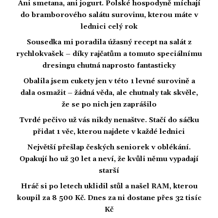
Ani smetana, ani jogurt. Polské hospodyně míchají
do bramborového salátu surovinu, kterou máte v
lednici celý rok
Sousedka mi poradila úžasný recept na salát z
rychlokvašek – díky rajčatům a tomuto speciálnímu
dresingu chutná naprosto fantasticky
Obalila jsem cukety jen v této 1 levné surovině a
dala osmažit – žádná věda, ale chutnaly tak skvěle,
že se po nich jen zaprášilo
Tvrdé pečivo už vás nikdy nenaštve. Stačí do sáčku
přidat 1 věc, kterou najdete v každé lednici
Největší přešlap českých seniorek v oblékání.
Opakují ho už 30 let a neví, že kvůli němu vypadají
starší
Hráč si po letech uklidil stůl a našel RAM, kterou
koupil za 8 500 Kč. Dnes za ni dostane přes 32 tisíc
Kč