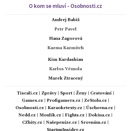
O kom se mluví - Osobnosti.cz
Andrej Babiš
Petr Pavel
Hana Zagorová
Kazma Kazmitch
Kim Kardashian
Karlos Vémola
Marek Ztracený
Tiscali.cz
|
Zprávy
|
Sport
|
Ženy
|
Cestování
|
Games.cz
|
Profigamers.cz
|
ZeStolu.cz
|
Osobnosti.cz
|
Karaoketexty.cz
|
Úschovna.cz
|
Nedd.cz
|
Moulík.cz
|
Fights.cz
|
Dokina.cz
|
CZhity.cz
|
Našepeníze.cz
|
Srovnám.cz
|
StartupInsider.cz