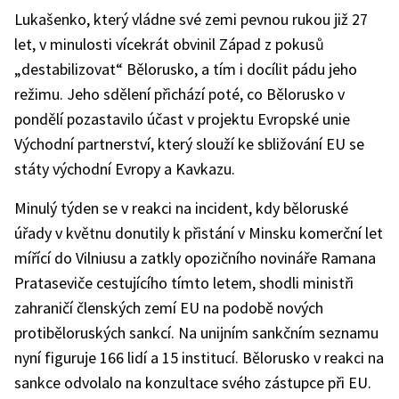
Lukašenko, který vládne své zemi pevnou rukou již 27
let, v minulosti vícekrát obvinil Západ z pokusů
„destabilizovat“ Bělorusko, a tím i docílit pádu jeho
režimu. Jeho sdělení přichází poté, co Bělorusko v
pondělí pozastavilo účast v projektu Evropské unie
Východní partnerství, který slouží ke sbližování EU se
státy východní Evropy a Kavkazu.
Minulý týden se v reakci na incident, kdy běloruské
úřady v květnu donutily k přistání v Minsku komerční let
mířící do Vilniusu a zatkly opozičního novináře Ramana
Prataseviče cestujícího tímto letem, shodli ministři
zahraničí členských zemí EU na podobě nových
protiběloruských sankcí. Na unijním sankčním seznamu
nyní figuruje 166 lidí a 15 institucí. Bělorusko v reakci na
sankce odvolalo na konzultace svého zástupce při EU.