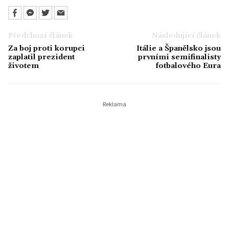
Předchozí článek
Následující článek
Za boj proti korupci
Itálie a Španělsko jsou
zaplatil prezident
prvními semifinalisty
životem
fotbalového Eura