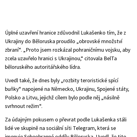
Úplné uzavření hranice zdůvodnil Lukašenko tím, že z
Ukrajiny do Běloruska proudilo „obrovské množství
zbraní“. „Proto jsem rozkázal pohraničnímu vojsku, aby
zcela uzavřelo hranici s Ukrajinou,“ citovala BelTa
běloruského autoritářského lídra.
Uvedl také, že dnes byly „rozbity teroristické spící
buňky“ napojené na Německo, Ukrajinu, Spojené státy,
Polsko a Litvu, jejichž cílem bylo podle něj „násilně
svrhnout režim“.
Za údajným pokusem o převrat podle Lukašenka stáli
lidé ve skupině na sociální síti Telegram, která se
jmenuje Sebeobranné oddíly Běloruska. Uvedl, že tito