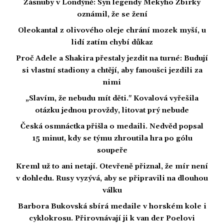
Zásnuby v Londýně: Syn legendy Mekyho Žbirky
oznámil, že se žení
Oleokantal z olivového oleje chrání mozek myší, u
lidí zatím chybí důkaz
Proč Adele a Shakira přestaly jezdit na turné: Budují
si vlastní stadiony a chtějí, aby fanoušci jezdili za
nimi
„Slavím, že nebudu mít děti." Kovalová vyřešila
otázku jednou provždy, litovat prý nebude
Česká osmnáctka přišla o medaili. Nedvěd popsal
15 minut, kdy se týmu zhroutila hra po gólu
soupeře
Kreml už to ani netají. Otevřeně přiznal, že mír není
v dohledu. Rusy vyzývá, aby se připravili na dlouhou
válku
Barbora Bukovská sbírá medaile v horském kole i
cyklokrosu. Přirovnávají ji k van der Poelovi