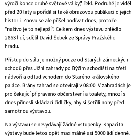
výročí konce druhé světové války," řekl. Podruhé je viděl
před 20 lety a pořídil si také obrazovou publikaci o jejich
historii. Znovu se ale přišel podívat dnes, protože
"naživo je to nejlepší". Celkem dnes výstavu zhlédlo
2863 lidí, sdělil David Šebek ze Správy Pražského
hradu.
Přístup do sálu je možný pouze od Starých zámeckých
schodů přes Jižní zahrady po Býčím schodišti na třetí
nádvoří a odtud vchodem do Starého královského
paláce. Brány zahrad se otevírají v 08:00. V zahradách je
pro čekající připraveno občerstvení a toalety, mnozí si
dnes přinesli skládací židličky, aby si šetřili nohy před
samotnou výstavou.
Na výstavu se nevydávají žádné vstupenky. Kapacita
výstavy bude letos opět maximálně asi 5000 lidí denně.