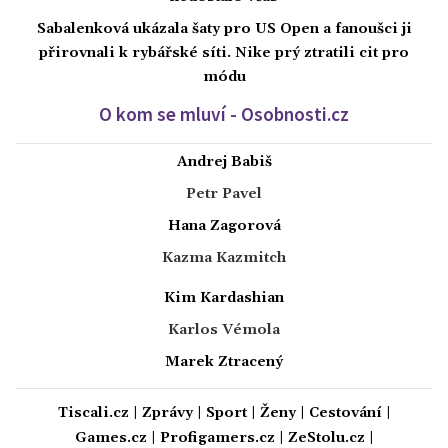
Sabalenková ukázala šaty pro US Open a fanoušci ji
přirovnali k rybářské síti. Nike prý ztratili cit pro
módu
O kom se mluví - Osobnosti.cz
Andrej Babiš
Petr Pavel
Hana Zagorová
Kazma Kazmitch
Kim Kardashian
Karlos Vémola
Marek Ztracený
Tiscali.cz
|
Zprávy
|
Sport
|
Ženy
|
Cestování
|
Games.cz
|
Profigamers.cz
|
ZeStolu.cz
|