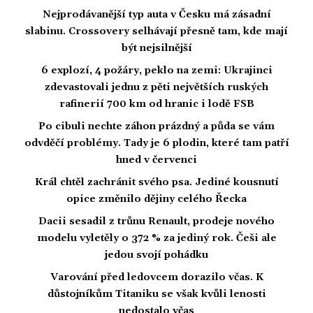
Nejprodávanější typ auta v Česku má zásadní
slabinu. Crossovery selhávají přesně tam, kde mají
být nejsilnější
6 explozí, 4 požáry, peklo na zemi: Ukrajinci
zdevastovali jednu z pěti největších ruských
rafinerií 700 km od hranic i lodě FSB
Po cibuli nechte záhon prázdný a půda se vám
odvděčí problémy. Tady je 6 plodin, které tam patří
hned v červenci
Král chtěl zachránit svého psa. Jediné kousnutí
opice změnilo dějiny celého Řecka
Dacii sesadil z trůnu Renault, prodeje nového
modelu vyletěly o 372 % za jediný rok. Češi ale
jedou svojí pohádku
Varování před ledovcem dorazilo včas. K
důstojníkům Titaniku se však kvůli lenosti
nedostalo včas