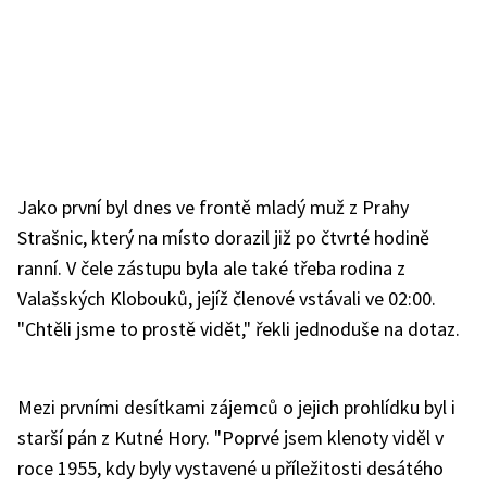
Jako první byl dnes ve frontě mladý muž z Prahy
Strašnic, který na místo dorazil již po čtvrté hodině
ranní. V čele zástupu byla ale také třeba rodina z
Valašských Klobouků, jejíž členové vstávali ve 02:00.
"Chtěli jsme to prostě vidět," řekli jednoduše na dotaz.
Mezi prvními desítkami zájemců o jejich prohlídku byl i
starší pán z Kutné Hory. "Poprvé jsem klenoty viděl v
roce 1955, kdy byly vystavené u příležitosti desátého