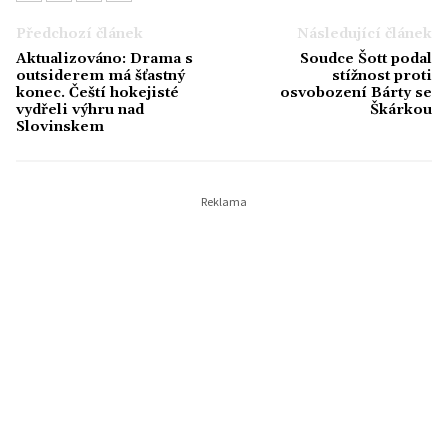
Předchozí článek
Následující článek
Aktualizováno: Drama s
Soudce Šott podal
outsiderem má šťastný
stížnost proti
konec. Čeští hokejisté
osvobození Bárty se
vydřeli výhru nad
Škárkou
Slovinskem