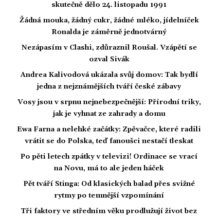
skutečně dělo 24. listopadu 1991
Žádná mouka, žádný cukr, žádné mléko, jídelníček
Ronalda je záměrně jednotvárný
Nezápasím v Clashi, zdůraznil Roušal. Vzápětí se
ozval Sivák
Andrea Kalivodová ukázala svůj domov: Tak bydlí
jedna z nejznámějších tváří české zábavy
Vosy jsou v srpnu nejnebezpečnější: Přírodní triky,
jak je vyhnat ze zahrady a domu
Ewa Farna a nelehké začátky: Zpěvačce, které radili
vrátit se do Polska, teď fanoušci nestačí tleskat
Po pěti letech zpátky v televizi! Ordinace se vrací
na Novu, má to ale jeden háček
Pět tváří Stinga: Od klasických balad přes svižné
rytmy po temnější vzpomínání
Tři faktory ve středním věku prodlužují život bez