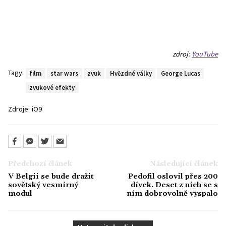
zdroj:
YouTube
Tagy:
film
star wars
zvuk
Hvězdné války
George Lucas
zvukové efekty
Zdroje:
iO9
Předchozí článek
Následující článek
V Belgii se bude dražit
Pedofil oslovil přes 200
sovětský vesmírný
dívek. Deset z nich se s
modul
ním dobrovolně vyspalo