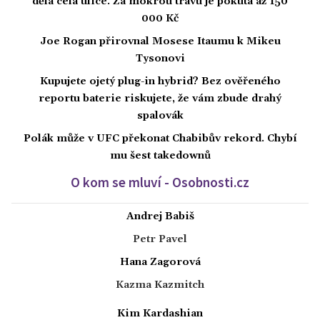
dělá celá ulice. Za mokrou trávu je pokuta až 150
000 Kč
Joe Rogan přirovnal Mosese Itaumu k Mikeu
Tysonovi
Kupujete ojetý plug-in hybrid? Bez ověřeného
reportu baterie riskujete, že vám zbude drahý
spalovák
Polák může v UFC překonat Chabibův rekord. Chybí
mu šest takedownů
O kom se mluví - Osobnosti.cz
Andrej Babiš
Petr Pavel
Hana Zagorová
Kazma Kazmitch
Kim Kardashian