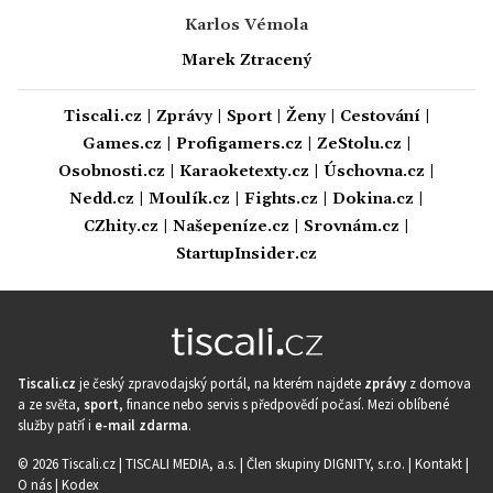
Karlos Vémola
Marek Ztracený
Tiscali.cz
|
Zprávy
|
Sport
|
Ženy
|
Cestování
|
Games.cz
|
Profigamers.cz
|
ZeStolu.cz
|
Osobnosti.cz
|
Karaoketexty.cz
|
Úschovna.cz
|
Nedd.cz
|
Moulík.cz
|
Fights.cz
|
Dokina.cz
|
CZhity.cz
|
Našepeníze.cz
|
Srovnám.cz
|
StartupInsider.cz
Tiscali.cz
je český zpravodajský portál, na kterém najdete
zprávy
z domova
a ze světa,
sport
, finance nebo servis s předpovědí počasí. Mezi oblíbené
služby patří i
e-mail zdarma
.
© 2026 Tiscali.cz |
TISCALI MEDIA, a.s.
|
Člen skupiny DIGNITY, s.r.o.
|
Kontakt
|
O nás
|
Kodex