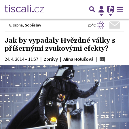
25°C
8. srpna
,
Soběslav
Jak by vypadaly Hvězdné války s
příšernými zvukovými efekty?
24. 4. 2014 – 11:57
|
Zprávy
|
Alina Holušová
|