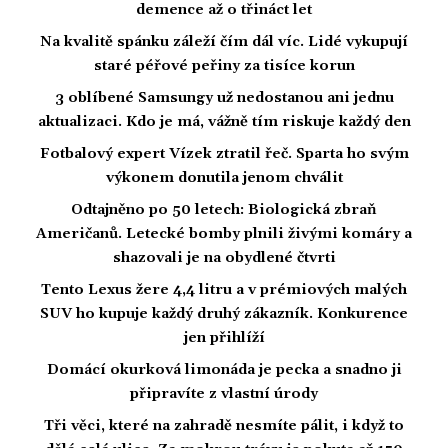
demence až o třináct let
Na kvalitě spánku záleží čím dál víc. Lidé vykupují
staré péřové peřiny za tisíce korun
3 oblíbené Samsungy už nedostanou ani jednu
aktualizaci. Kdo je má, vážně tím riskuje každý den
Fotbalový expert Vízek ztratil řeč. Sparta ho svým
výkonem donutila jenom chválit
Odtajněno po 50 letech: Biologická zbraň
Američanů. Letecké bomby plnili živými komáry a
shazovali je na obydlené čtvrti
Tento Lexus žere 4,4 litru a v prémiových malých
SUV ho kupuje každý druhý zákazník. Konkurence
jen přihlíží
Domácí okurková limonáda je pecka a snadno ji
připravíte z vlastní úrody
Tři věci, které na zahradě nesmíte pálit, i když to