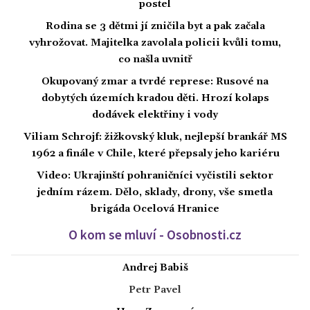
postel
Rodina se 3 dětmi jí zničila byt a pak začala
vyhrožovat. Majitelka zavolala policii kvůli tomu,
co našla uvnitř
Okupovaný zmar a tvrdé represe: Rusové na
dobytých územích kradou děti. Hrozí kolaps
dodávek elektřiny i vody
Viliam Schrojf: žižkovský kluk, nejlepší brankář MS
1962 a finále v Chile, které přepsaly jeho kariéru
Video: Ukrajinští pohraničníci vyčistili sektor
jedním rázem. Dělo, sklady, drony, vše smetla
brigáda Ocelová Hranice
O kom se mluví - Osobnosti.cz
Andrej Babiš
Petr Pavel