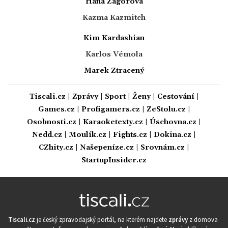
Hana Zagorová
Kazma Kazmitch
Kim Kardashian
Karlos Vémola
Marek Ztracený
Tiscali.cz
|
Zprávy
|
Sport
|
Ženy
|
Cestování
|
Games.cz
|
Profigamers.cz
|
ZeStolu.cz
|
Osobnosti.cz
|
Karaoketexty.cz
|
Úschovna.cz
|
Nedd.cz
|
Moulík.cz
|
Fights.cz
|
Dokina.cz
|
CZhity.cz
|
Našepeníze.cz
|
Srovnám.cz
|
StartupInsider.cz
Tiscali.cz
je český zpravodajský portál, na kterém najdete
zprávy
z domova