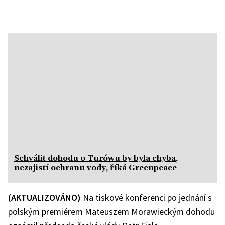
Schválit dohodu o Turówu by byla chyba,
nezajistí ochranu vody, říká Greenpeace
(AKTUALIZOVÁNO)
Na tiskové konferenci po jednání s
polským premiérem Mateuszem Morawieckým dohodu