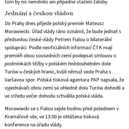
tom by nic neměnilo ani případné stažení žaloby.
Jednání s českou vládou
Do Prahy dnes přijede polský premiér Mateusz
Morawiecki. Úřad vlády ráno oznámil, že bude jednat s
předsedou české vlády Petrem Fialou o bilaterální
spolupráci. Podle neoficiálních informací ČTK mají
premiéři obou sousedních zemí podepsat smlouvu o
podmínkách těžby v polském hnědouhelném dole
Turów u českých hranic, kvůli němuž vede Praha s
Varšavou spor. Polská tisková agentura PAP napsala, že
vyjednávači obou zemí se ohledně dolu Turów dohodli a
ve středu večer dohodu schválila polská vláda.
Morawiecki se s Fialou sejde hodinu před polednem v
Kramářově vile, ve 13:00 je ohlášena tisková
konference na úřadu vlády.