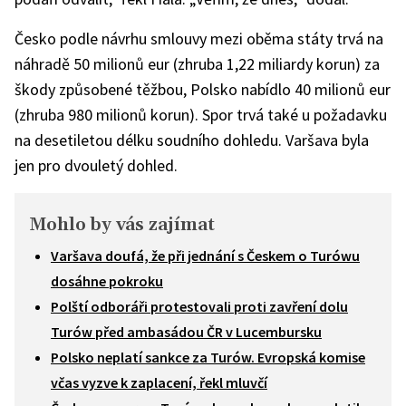
Česko podle návrhu smlouvy mezi oběma státy trvá na
náhradě 50 milionů eur (zhruba 1,22 miliardy korun) za
škody způsobené těžbou, Polsko nabídlo 40 milionů eur
(zhruba 980 milionů korun). Spor trvá také u požadavku
na desetiletou délku soudního dohledu. Varšava byla
jen pro dvouletý dohled.
Mohlo by vás zajímat
Varšava doufá, že při jednání s Českem o Turówu
dosáhne pokroku
Polští odboráři protestovali proti zavření dolu
Turów před ambasádou ČR v Lucembursku
Polsko neplatí sankce za Turów. Evropská komise
včas vyzve k zaplacení, řekl mluvčí