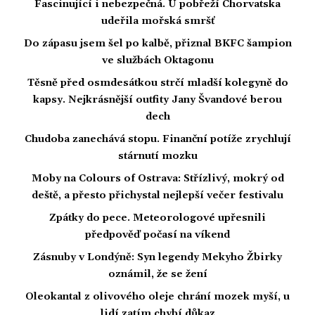
Fascinující i nebezpečná. U pobřeží Chorvatska
udeřila mořská smršť
Do zápasu jsem šel po kalbě, přiznal BKFC šampion
ve službách Oktagonu
Těsně před osmdesátkou strčí mladší kolegyně do
kapsy. Nejkrásnější outfity Jany Švandové berou
dech
Chudoba zanechává stopu. Finanční potíže zrychlují
stárnutí mozku
Moby na Colours of Ostrava: Střízlivý, mokrý od
deště, a přesto přichystal nejlepší večer festivalu
Zpátky do pece. Meteorologové upřesnili
předpověď počasí na víkend
Zásnuby v Londýně: Syn legendy Mekyho Žbirky
oznámil, že se žení
Oleokantal z olivového oleje chrání mozek myší, u
lidí zatím chybí důkaz