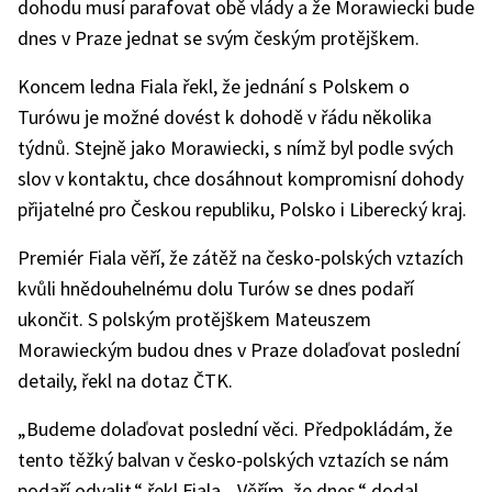
dohodu musí parafovat obě vlády a že Morawiecki bude
dnes v Praze jednat se svým českým protějškem.
Koncem ledna Fiala řekl, že jednání s Polskem o
Turówu je možné dovést k dohodě v řádu několika
týdnů. Stejně jako Morawiecki, s nímž byl podle svých
slov v kontaktu, chce dosáhnout kompromisní dohody
přijatelné pro Českou republiku, Polsko i Liberecký kraj.
Premiér Fiala věří, že zátěž na česko-polských vztazích
kvůli hnědouhelnému dolu Turów se dnes podaří
ukončit. S polským protějškem Mateuszem
Morawieckým budou dnes v Praze dolaďovat poslední
detaily, řekl na dotaz ČTK.
„Budeme dolaďovat poslední věci. Předpokládám, že
tento těžký balvan v česko-polských vztazích se nám
podaří odvalit,“ řekl Fiala. „Věřím, že dnes,“ dodal.