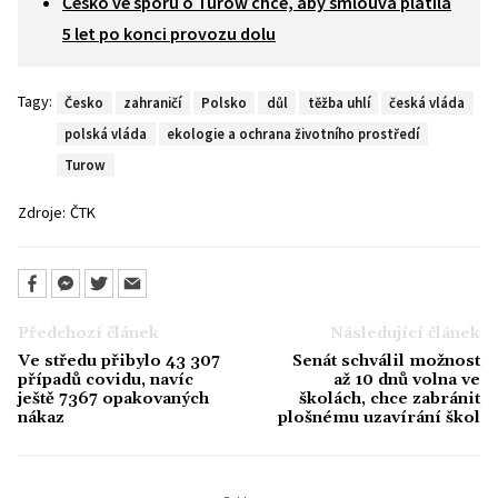
Česko ve sporu o Turów chce, aby smlouva platila
5 let po konci provozu dolu
Tagy:
Česko
zahraničí
Polsko
důl
těžba uhlí
česká vláda
polská vláda
ekologie a ochrana životního prostředí
Turow
Zdroje:
ČTK
Předchozí článek
Následující článek
Ve středu přibylo 43 307
Senát schválil možnost
případů covidu, navíc
až 10 dnů volna ve
ještě 7367 opakovaných
školách, chce zabránit
nákaz
plošnému uzavírání škol