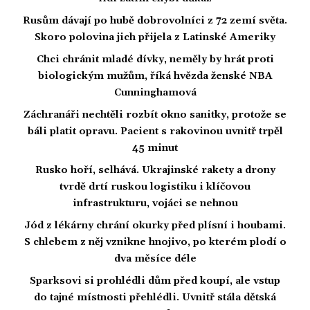
Rusům dávají po hubě dobrovolníci z 72 zemí světa.
Skoro polovina jich přijela z Latinské Ameriky
Chci chránit mladé dívky, neměly by hrát proti
biologickým mužům, říká hvězda ženské NBA
Cunninghamová
Záchranáři nechtěli rozbít okno sanitky, protože se
báli platit opravu. Pacient s rakovinou uvnitř trpěl
45 minut
Rusko hoří, selhává. Ukrajinské rakety a drony
tvrdě drtí ruskou logistiku i klíčovou
infrastrukturu, vojáci se nehnou
Jód z lékárny chrání okurky před plísní i houbami.
S chlebem z něj vznikne hnojivo, po kterém plodí o
dva měsíce déle
Sparksovi si prohlédli dům před koupí, ale vstup
do tajné místnosti přehlédli. Uvnitř stála dětská