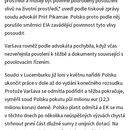
prostředí a musejí být povinně podrobeny posouzení
vlivů na životní prostředí,“ uvedl podle tiskové zprávy
soudu advokát Priit Pikamäe. Polsko proto podle něj
porušilo směrnici EIA zavádějící povinnost tyto vlivy
posoudit.
Varšava rovněž podle advokáta pochybila, když včas
nezveřejnila povolení k těžbě a dokumenty související s
povolovacím řízením.
Soudci v Lucemburku již loni v květnu nařídili Polsku
ukončit práce v dole až do vydání konečného rozsudku.
Protože Varšava se odmítla podřídit a těžba pokračuje,
vyměřil soud Polsku pokutu půl milionu eur (12,3
milionu korun) denně. Polsko platit odmítá a EK se mu
v těchto dnech po několika neúspěšných výzvách chystá
strhnout první část dlužné sumy z unijních dotací. Na