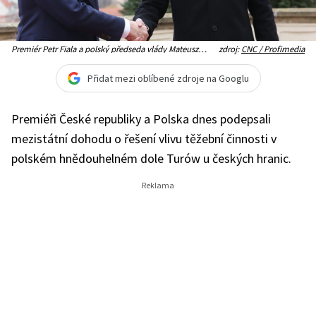
Premiér Petr Fiala a polský předseda vlády Mateusz
zdroj:
CNC / Profimedia
Morawiecki během setkání v Kramářově vile
Přidat mezi oblíbené zdroje na Googlu
Premiéři České republiky a Polska dnes podepsali
mezistátní dohodu o řešení vlivu těžební činnosti v
polském hnědouhelném dole Turów u českých hranic.