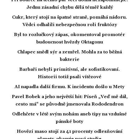
Při bouřce na těchto pár věcí doma nezapomínejte.
Jednu zásadní chybu dělá téměř každý
Cukr, který stojí na špatné straně, pomáhá nádoru.
Vědci odhalili nebezpečnou roli fruktózy
Byl to rozlučkový zápas, okomentoval promotér
budoucnost hvězdy Oktagonu
Chlapec snědl sýr a zemřel. Mohla za to běžná
bakterie
Barbaři nebyli primitivní, ale sofistikovaní.
Historii totiž psali vítězové
AI napadla další firmu. K incidentu došlo u Mety
Pavel Bobek a jeho největší hit: Píseň „Veď mě dál,
cesto má“ se původně jmenovala Rododendron
Odlehčete v létě svým nohám aneb tipy na vzdušné
pánské boty
Hovězí maso stojí za 41 procenty odlesňování