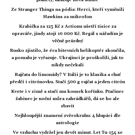
planety, ukazuje nová studie
Ze Stranger Things na pódia: Herci, kteří vyměnili
Hawkins za mikrofon
Krabička za 125 Kč z Actionu ušetří tisíce za
opraváře, jindy stojí 10 000 Kč. Regál s nářadím je
věčně prázdný
Rusko zjistilo, že éra bitevních helikoptér skončila,
a pomalu je vyřazuje. Ukrajinci je proškolili, jak to
nikdy nečekali
Rajčata do limonády? V Itálii je to klasika a chuť
předčí i citrónovku. Stačí 500 g rajčat a jeden citrón
Kvete i v zimě a stačí mu kousek kořínku. Ptačinec
žabinec je noční můra zahrádkářů, dá se ho ale
zbavit
Nejhloupější znamení zvěrokruhu: 4 hlupáci dle
astrologie
Ve vzduchu vydržel jen devět minut. Let Tu-154 se