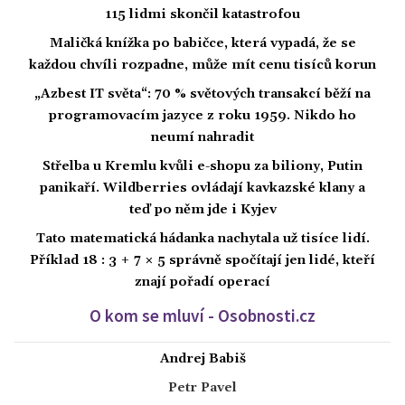
115 lidmi skončil katastrofou
Maličká knížka po babičce, která vypadá, že se
každou chvíli rozpadne, může mít cenu tisíců korun
„Azbest IT světa“: 70 % světových transakcí běží na
programovacím jazyce z roku 1959. Nikdo ho
neumí nahradit
Střelba u Kremlu kvůli e-shopu za biliony, Putin
panikaří. Wildberries ovládají kavkazské klany a
teď po něm jde i Kyjev
Tato matematická hádanka nachytala už tisíce lidí.
Příklad 18 : 3 + 7 × 5 správně spočítají jen lidé, kteří
znají pořadí operací
O kom se mluví - Osobnosti.cz
Andrej Babiš
Petr Pavel