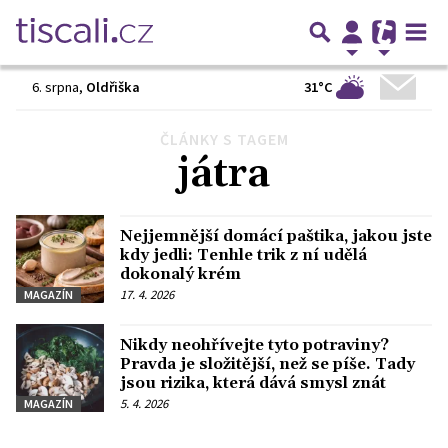
31°C
6. srpna
,
Oldřiška
ČLÁNKY S TAGEM
játra
Nejjemnější domácí paštika, jakou jste
kdy jedli: Tenhle trik z ní udělá
dokonalý krém
17. 4. 2026
MAGAZÍN
Nikdy neohřívejte tyto potraviny?
Pravda je složitější, než se píše. Tady
jsou rizika, která dává smysl znát
5. 4. 2026
MAGAZÍN