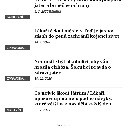
TUDCA – vědecky zkoumaná podpora
jater a buněčné ochrany
3. 2. 2026
INZERCE
KOMERČNÍ SDĚLENÍ
Lékaři čekali měsíce. Teď je jasno:
zásah do genů zachránil kojenci život
14. 1. 2026
ZPRAVODAJSTVÍ
Nemusíte být alkoholici, aby vám
hrozila cirhóza. Šokující pravda o
zdraví jater
10. 12. 2025
ZPRAVODAJSTVÍ
Co nejvíc škodí játrům? Lékaři
upozorňují na nenápadné návyky,
které většina z nás dělá každý den
9. 12. 2025
MAGAZÍN