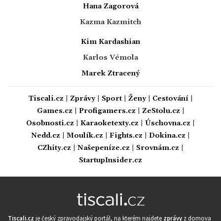
Hana Zagorová
Kazma Kazmitch
Kim Kardashian
Karlos Vémola
Marek Ztracený
Tiscali.cz
|
Zprávy
|
Sport
|
Ženy
|
Cestování
|
Games.cz
|
Profigamers.cz
|
ZeStolu.cz
|
Osobnosti.cz
|
Karaoketexty.cz
|
Úschovna.cz
|
Nedd.cz
|
Moulík.cz
|
Fights.cz
|
Dokina.cz
|
CZhity.cz
|
Našepeníze.cz
|
Srovnám.cz
|
StartupInsider.cz
Tiscali.cz
je český zpravodajský portál, na kterém najdete
zprávy
z domova