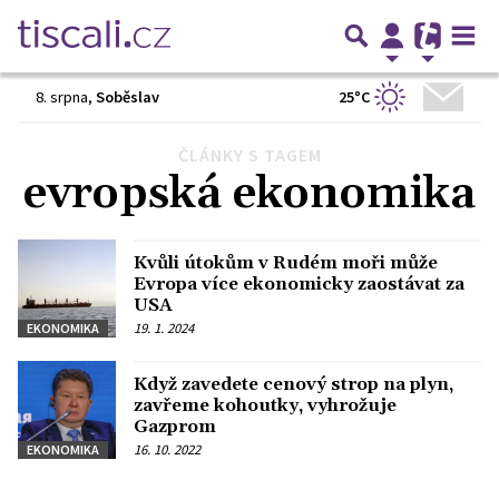
25°C
8. srpna
,
Soběslav
ČLÁNKY S TAGEM
Předchozí
1
2
3
…
11
Další
evropská ekonomika
Kvůli útokům v Rudém moři může
Evropa více ekonomicky zaostávat za
USA
19. 1. 2024
EKONOMIKA
Když zavedete cenový strop na plyn,
zavřeme kohoutky, vyhrožuje
Gazprom
16. 10. 2022
EKONOMIKA