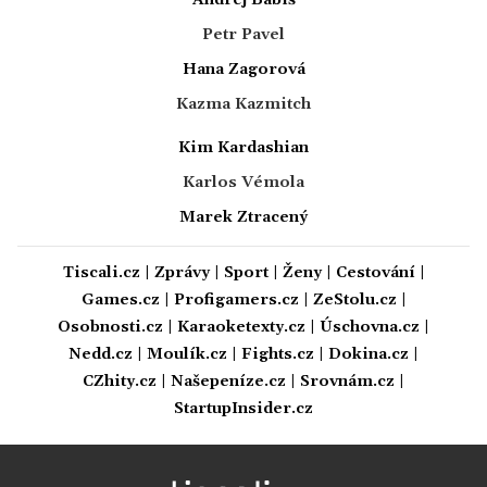
Petr Pavel
Hana Zagorová
Kazma Kazmitch
Kim Kardashian
Karlos Vémola
Marek Ztracený
Tiscali.cz
|
Zprávy
|
Sport
|
Ženy
|
Cestování
|
Games.cz
|
Profigamers.cz
|
ZeStolu.cz
|
Osobnosti.cz
|
Karaoketexty.cz
|
Úschovna.cz
|
Nedd.cz
|
Moulík.cz
|
Fights.cz
|
Dokina.cz
|
CZhity.cz
|
Našepeníze.cz
|
Srovnám.cz
|
StartupInsider.cz