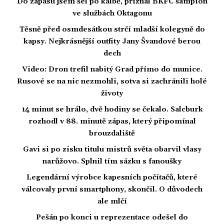
Do zápasu jsem šel po kalbě, přiznal BKFC šampion
ve službách Oktagonu
Těsně před osmdesátkou strčí mladší kolegyně do
kapsy. Nejkrásnější outfity Jany Švandové berou
dech
Video: Dron trefil nabitý Grad přímo do munice.
Rusové se na nic nezmohli, sotva si zachránili holé
životy
14 minut se hrálo, dvě hodiny se čekalo. Salcburk
rozhodl v 88. minutě zápas, který připomínal
brouzdaliště
Gavi si po zisku titulu mistrů světa obarvil vlasy
narůžovo. Splnil tím sázku s fanoušky
Legendární výrobce kapesních počítačů, které
válcovaly první smartphony, skončil. O důvodech
ale mlčí
Pešán po konci u reprezentace odešel do