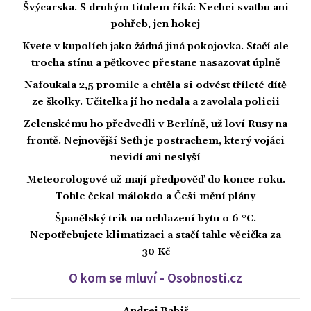
Švýcarska. S druhým titulem říká: Nechci svatbu ani
pohřeb, jen hokej
Kvete v kupolích jako žádná jiná pokojovka. Stačí ale
trocha stínu a pětkovec přestane nasazovat úplně
Nafoukala 2,5 promile a chtěla si odvést tříleté dítě
ze školky. Učitelka jí ho nedala a zavolala policii
Zelenskému ho předvedli v Berlíně, už loví Rusy na
frontě. Nejnovější Seth je postrachem, který vojáci
nevidí ani neslyší
Meteorologové už mají předpověď do konce roku.
Tohle čekal málokdo a Češi mění plány
Španělský trik na ochlazení bytu o 6 °C.
Nepotřebujete klimatizaci a stačí tahle věcička za
30 Kč
O kom se mluví - Osobnosti.cz
Andrej Babiš