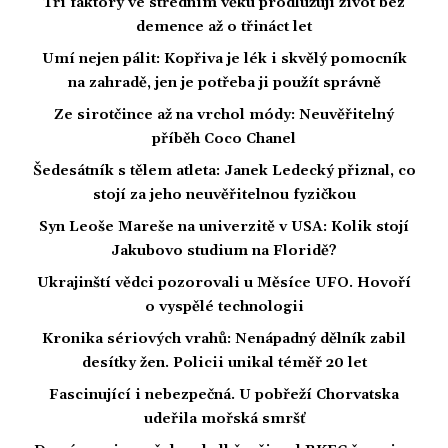
Tři faktory ve středním věku prodlužují život bez
demence až o třináct let
Umí nejen pálit: Kopřiva je lék i skvělý pomocník
na zahradě, jen je potřeba ji použít správně
Ze sirotčince až na vrchol módy: Neuvěřitelný
příběh Coco Chanel
Šedesátník s tělem atleta: Janek Ledecký přiznal, co
stojí za jeho neuvěřitelnou fyzičkou
Syn Leoše Mareše na univerzitě v USA: Kolik stojí
Jakubovo studium na Floridě?
Ukrajinští vědci pozorovali u Měsíce UFO. Hovoří
o vyspělé technologii
Kronika sériových vrahů: Nenápadný dělník zabil
desítky žen. Policii unikal téměř 20 let
Fascinující i nebezpečná. U pobřeží Chorvatska
udeřila mořská smršť