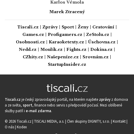
Karlos Vémola
Marek Ztracený
Tiscali.cz
|
Zprávy
|
Sport
|
Ženy
|
Cestování
|
Games.cz
|
Profigamers.cz
|
ZeStolu.cz
|
Osobnosti.cz
|
Karaoketexty.cz
|
Úschovna.cz
|
Nedd.cz
|
Moulík.cz
|
Fights.cz
|
Dokina.cz
|
CZhity.cz
|
Našepeníze.cz
|
Srovnám.cz
|
StartupInsider.cz
Tiscali.cz
je český zpravodajský portál, na kterém najdete
zprávy
z domova
a ze světa,
sport
, finance nebo servis s předpovědí počasí. Mezi oblíbené
služby patří i
e-mail zdarma
.
© 2026 Tiscali.cz |
TISCALI MEDIA, a.s.
|
Člen skupiny DIGNITY, s.r.o.
|
Kontakt
|
O nás
|
Kodex