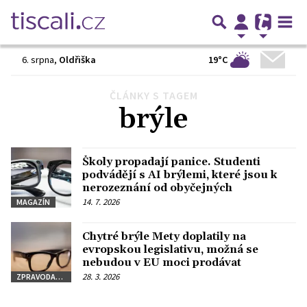
19°C
6. srpna
,
Oldřiška
ČLÁNKY S TAGEM
brýle
Školy propadají panice. Studenti
podvádějí s AI brýlemi, které jsou k
nerozeznání od obyčejných
14. 7. 2026
MAGAZÍN
Chytré brýle Mety doplatily na
evropskou legislativu, možná se
nebudou v EU moci prodávat
28. 3. 2026
ZPRAVODAJSTVÍ