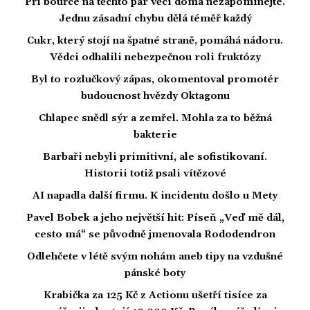
Při bouřce na těchto pár věcí doma nezapomínejte.
Jednu zásadní chybu dělá téměř každý
Cukr, který stojí na špatné straně, pomáhá nádoru.
Vědci odhalili nebezpečnou roli fruktózy
Byl to rozlučkový zápas, okomentoval promotér
budoucnost hvězdy Oktagonu
Chlapec snědl sýr a zemřel. Mohla za to běžná
bakterie
Barbaři nebyli primitivní, ale sofistikovaní.
Historii totiž psali vítězové
AI napadla další firmu. K incidentu došlo u Mety
Pavel Bobek a jeho největší hit: Píseň „Veď mě dál,
cesto má“ se původně jmenovala Rododendron
Odlehčete v létě svým nohám aneb tipy na vzdušné
pánské boty
Krabička za 125 Kč z Actionu ušetří tisíce za