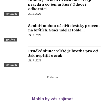
Nešilhej, nebo ti to zůstane... Co je
pravda a co jen mýtus? Odpoví
odborníci
22. 8. 2025
MAGAZÍN
Senioři mohou ušetřit desítky procent
na brýlích. Stačí udělat tohle...
24. 7. 2025
ZPRÁVY
Prudké slunce v létě je hrozba pro oči.
Jak nepřijít o zrak
21. 7. 2025
MAGAZÍN
Mohlo by vás zajímat