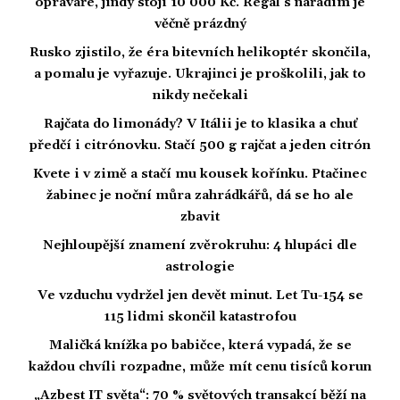
opraváře, jindy stojí 10 000 Kč. Regál s nářadím je
věčně prázdný
Rusko zjistilo, že éra bitevních helikoptér skončila,
a pomalu je vyřazuje. Ukrajinci je proškolili, jak to
nikdy nečekali
Rajčata do limonády? V Itálii je to klasika a chuť
předčí i citrónovku. Stačí 500 g rajčat a jeden citrón
Kvete i v zimě a stačí mu kousek kořínku. Ptačinec
žabinec je noční můra zahrádkářů, dá se ho ale
zbavit
Nejhloupější znamení zvěrokruhu: 4 hlupáci dle
astrologie
Ve vzduchu vydržel jen devět minut. Let Tu-154 se
115 lidmi skončil katastrofou
Maličká knížka po babičce, která vypadá, že se
každou chvíli rozpadne, může mít cenu tisíců korun
„Azbest IT světa“: 70 % světových transakcí běží na