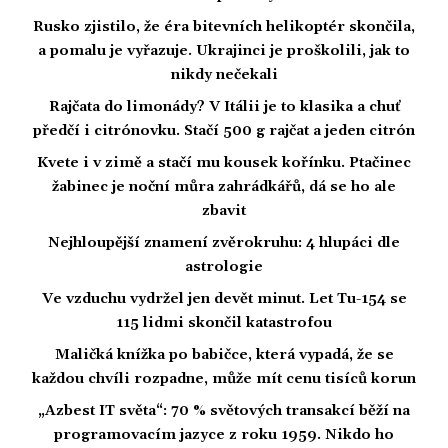
Rusko zjistilo, že éra bitevních helikoptér skončila,
a pomalu je vyřazuje. Ukrajinci je proškolili, jak to
nikdy nečekali
Rajčata do limonády? V Itálii je to klasika a chuť
předčí i citrónovku. Stačí 500 g rajčat a jeden citrón
Kvete i v zimě a stačí mu kousek kořínku. Ptačinec
žabinec je noční můra zahrádkářů, dá se ho ale
zbavit
Nejhloupější znamení zvěrokruhu: 4 hlupáci dle
astrologie
Ve vzduchu vydržel jen devět minut. Let Tu-154 se
115 lidmi skončil katastrofou
Maličká knížka po babičce, která vypadá, že se
každou chvíli rozpadne, může mít cenu tisíců korun
„Azbest IT světa“: 70 % světových transakcí běží na
programovacím jazyce z roku 1959. Nikdo ho