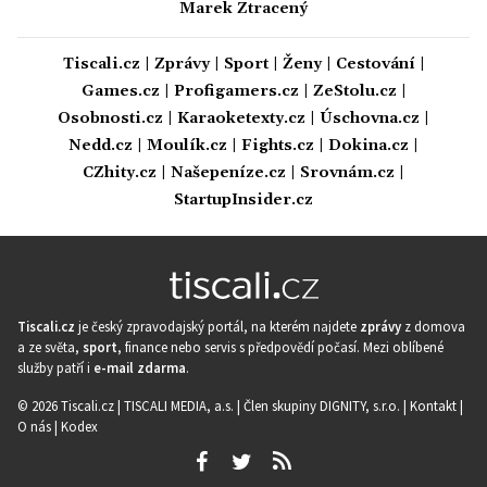
Marek Ztracený
Tiscali.cz
|
Zprávy
|
Sport
|
Ženy
|
Cestování
|
Games.cz
|
Profigamers.cz
|
ZeStolu.cz
|
Osobnosti.cz
|
Karaoketexty.cz
|
Úschovna.cz
|
Nedd.cz
|
Moulík.cz
|
Fights.cz
|
Dokina.cz
|
CZhity.cz
|
Našepeníze.cz
|
Srovnám.cz
|
StartupInsider.cz
Tiscali.cz
je český zpravodajský portál, na kterém najdete
zprávy
z domova
a ze světa,
sport
, finance nebo servis s předpovědí počasí. Mezi oblíbené
služby patří i
e-mail zdarma
.
© 2026 Tiscali.cz |
TISCALI MEDIA, a.s.
|
Člen skupiny DIGNITY, s.r.o.
|
Kontakt
|
O nás
|
Kodex