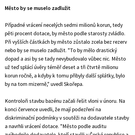
Město by se muselo zadlužit
Případné vrácení necelých sedmi milionů korun, tedy
pěti procent dotace, by město podle starosty zvládlo.
Při vyšších částkách by město zůstalo zcela bez rezerv
nebo by se muselo zadlužit. "To by mělo drastický
dopad a asi by se tady nevybudovalo vůbec nic. Město
už teď splácí úvěry téměř deset a tři čtvrtě milionu
korun ročně, a kdyby k tomu přibyly další splátky, bylo
by na tom mizerně," uvedl Skořepa.
Kontroloři stavbu bazénu začali řešit vloni v únoru. Na
konci července uvedli, že mají podezření na
diskriminační podmínky v soutěži na dodavatele stavby
a navrhli vrácení dotace. "Město podle auditu
zvýhodnilo dodavatele, kteří stavěli v České republice a