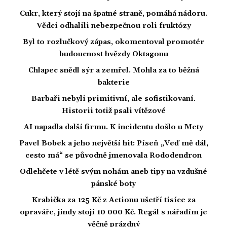
Cukr, který stojí na špatné straně, pomáhá nádoru.
Vědci odhalili nebezpečnou roli fruktózy
Byl to rozlučkový zápas, okomentoval promotér
budoucnost hvězdy Oktagonu
Chlapec snědl sýr a zemřel. Mohla za to běžná
bakterie
Barbaři nebyli primitivní, ale sofistikovaní.
Historii totiž psali vítězové
AI napadla další firmu. K incidentu došlo u Mety
Pavel Bobek a jeho největší hit: Píseň „Veď mě dál,
cesto má“ se původně jmenovala Rododendron
Odlehčete v létě svým nohám aneb tipy na vzdušné
pánské boty
Krabička za 125 Kč z Actionu ušetří tisíce za
opraváře, jindy stojí 10 000 Kč. Regál s nářadím je
věčně prázdný