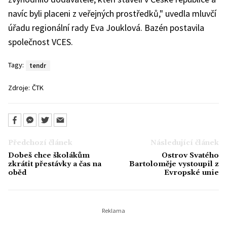
navíc byli placeni z veřejných prostředků," uvedla mluvčí
úřadu regionální rady Eva Jouklová. Bazén postavila
společnost VCES.
Tagy:
tendr
Zdroje:
ČTK
Předchozí článek
Následující článek
Dobeš chce školákům
Ostrov Svatého
zkrátit přestávky a čas na
Bartoloměje vystoupil z
oběd
Evropské unie