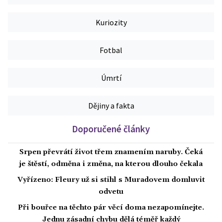
Kuriozity
Fotbal
Úmrtí
Dějiny a fakta
Doporučené články
Srpen převrátí život třem znamením naruby. Čeká
je štěstí, odměna i změna, na kterou dlouho čekala
Vyřízeno: Fleury už si stihl s Muradovem domluvit
odvetu
Při bouřce na těchto pár věcí doma nezapomínejte.
Jednu zásadní chybu dělá téměř každý