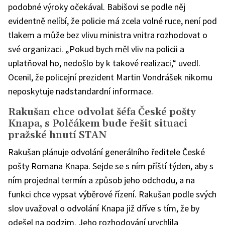
podobné výroky očekával. Babišovi se podle něj
evidentně nelíbí, že policie má zcela volné ruce, není pod
tlakem a může bez vlivu ministra vnitra rozhodovat o
své organizaci. „Pokud bych měl vliv na policii a
uplatňoval ho, nedošlo by k takové realizaci,“ uvedl.
Ocenil, že policejní prezident Martin Vondrášek nikomu
neposkytuje nadstandardní informace.
Rakušan chce odvolat šéfa České pošty
Knapa, s Polčákem bude řešit situaci
pražské hnutí STAN
Rakušan plánuje odvolání generálního ředitele České
pošty Romana Knapa. Sejde se s ním příští týden, aby s
ním projednal termín a způsob jeho odchodu, a na
funkci chce vypsat výběrové řízení. Rakušan podle svých
slov uvažoval o odvolání Knapa již dříve s tím, že by
odešel na podzim. Jeho rozhodování urychlila