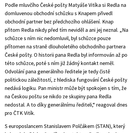
Podle mluvčího České pošty Matyáše Vitíka si Redla na
domluvenou obchodní schůzku s Knapem přivedl
obchodní partner bez předchozího ohlášení. Knap
přitom Redla nikdy před tím neviděl a ani jej neznal. „Na
schůzce s ním nic nedomluvil, byl schůzce pouze
přítomen na straně dlouholetého obchodního partnera
České pošty. O historii pana Redla byl informován až po
této schůzce, poté s ním již žádný kontakt neměl.
Odvolání pana generálního ředitele je tedy čistě
politickou záležitostí, z hlediska fungování České pošty
nedává logiku. Pan ministr může být spokojen s tím, že
na Českou poštu se nikdo ze skupiny pana Redla
nedostal. A to díky generálnímu řediteli,“ reagoval dnes
pro ČTK Vitík.
S europoslancem Stanislavem Polčákem (STAN), který