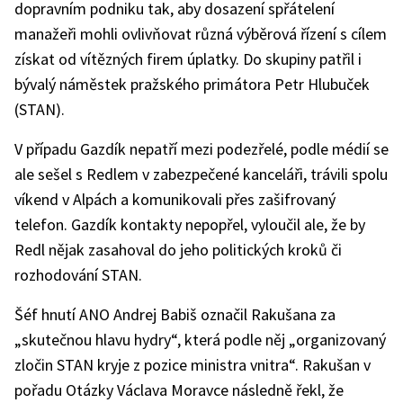
dopravním podniku tak, aby dosazení spřátelení
manažeři mohli ovlivňovat různá výběrová řízení s cílem
získat od vítězných firem úplatky. Do skupiny patřil i
bývalý náměstek pražského primátora Petr Hlubuček
(STAN).
V případu Gazdík nepatří mezi podezřelé, podle médií se
ale sešel s Redlem v zabezpečené kanceláři, trávili spolu
víkend v Alpách a komunikovali přes zašifrovaný
telefon. Gazdík kontakty nepopřel, vyloučil ale, že by
Redl nějak zasahoval do jeho politických kroků či
rozhodování STAN.
Šéf hnutí ANO Andrej Babiš označil Rakušana za
„skutečnou hlavu hydry“, která podle něj „organizovaný
zločin STAN kryje z pozice ministra vnitra“. Rakušan v
pořadu Otázky Václava Moravce následně řekl, že