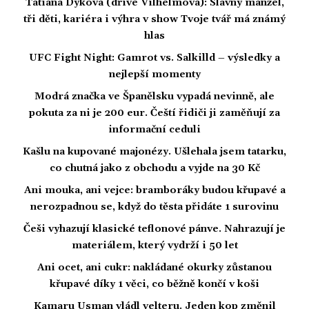
Tatiana Dyková (dříve Vilhelmová): Slavný manžel,
tři děti, kariéra i výhra v show Tvoje tvář má známý
hlas
UFC Fight Night: Gamrot vs. Salkilld – výsledky a
nejlepší momenty
Modrá značka ve Španělsku vypadá nevinně, ale
pokuta za ni je 200 eur. Čeští řidiči ji zaměňují za
informační ceduli
Kašlu na kupované majonézy. Ušlehala jsem tatarku,
co chutná jako z obchodu a vyjde na 30 Kč
Ani mouka, ani vejce: bramboráky budou křupavé a
nerozpadnou se, když do těsta přidáte 1 surovinu
Češi vyhazují klasické teflonové pánve. Nahrazují je
materiálem, který vydrží i 50 let
Ani ocet, ani cukr: nakládané okurky zůstanou
křupavé díky 1 věci, co běžně končí v koši
Kamaru Usman vládl velteru. Jeden kop změnil