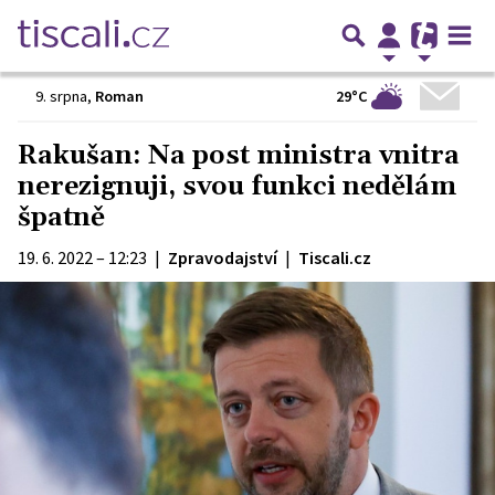
29°C
9. srpna
,
Roman
Rakušan: Na post ministra vnitra
nerezignuji, svou funkci nedělám
špatně
19. 6. 2022 – 12:23
|
Zpravodajství
|
Tiscali.cz