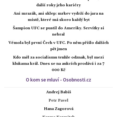
další roky jeho kariéry
Ani mrazák, ani sklep: mrkev vydrží do jara na
místě, které má skoro každý byt
Šampion UFC se pustil do Ameriky. Servítky si
nebral
Vémola byl první Čech v UFC. Po něm přišlo dalších
pět jmen
Kdo měl za socialismu tenhle odznak, byl mezi
klukama král. Dnes se na aukcích prodává i za 7
000 Kč
O kom se mluví - Osobnosti.cz
Andrej Babiš
Petr Pavel
Hana Zagorová