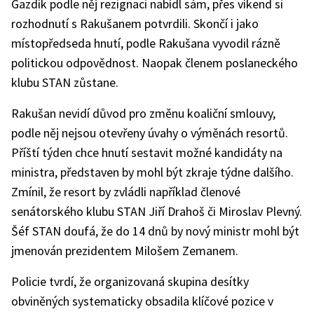
Gazdík podle něj rezignaci nabídl sám, přes víkend si
rozhodnutí s Rakušanem potvrdili. Skončí i jako
místopředseda hnutí, podle Rakušana vyvodil rázně
politickou odpovědnost. Naopak členem poslaneckého
klubu STAN zůstane.
Rakušan nevidí důvod pro změnu koaliční smlouvy,
podle něj nejsou otevřeny úvahy o výměnách resortů.
Příští týden chce hnutí sestavit možné kandidáty na
ministra, představen by mohl být zkraje týdne dalšího.
Zmínil, že resort by zvládli například členové
senátorského klubu STAN Jiří Drahoš či Miroslav Plevný.
Šéf STAN doufá, že do 14 dnů by nový ministr mohl být
jmenován prezidentem Milošem Zemanem.
Policie tvrdí, že organizovaná skupina desítky
obviněných systematicky obsadila klíčové pozice v