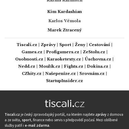
Kazma Kazmitch
Kim Kardashian
Karlos Vémola
Marek Ztracený
Tiscali.cz
|
Zprávy
|
Sport
|
Ženy
|
Cestování
|
Games.cz
|
Profigamers.cz
|
ZeStolu.cz
|
Osobnosti.cz
|
Karaoketexty.cz
|
Úschovna.cz
|
Nedd.cz
|
Moulík.cz
|
Fights.cz
|
Dokina.cz
|
CZhity.cz
|
Našepeníze.cz
|
Srovnám.cz
|
StartupInsider.cz
Tiscali.cz
je český zpravodajský portál, na kterém najdete
zprávy
z domova
a ze světa,
sport
, finance nebo servis s předpovědí počasí. Mezi oblíbené
služby patří i
e-mail zdarma
.