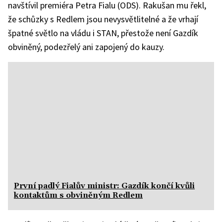
navštívil premiéra Petra Fialu (ODS). Rakušan mu řekl,
že schůzky s Redlem jsou nevysvětlitelné a že vrhají
špatné světlo na vládu i STAN, přestože není Gazdík
obviněný, podezřelý ani zapojený do kauzy.
První padlý Fialův ministr: Gazdík končí kvůli
kontaktům s obviněným Redlem