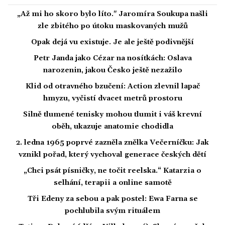
„Až mi ho skoro bylo líto." Jaromíra Soukupa našli
zle zbitého po útoku maskovaných mužů
Opak dejá vu existuje. Je ale ještě podivnější
Petr Janda jako Cézar na nosítkách: Oslava
narozenin, jakou Česko ještě nezažilo
Klid od otravného bzučení: Action zlevnil lapač
hmyzu, vyčistí dvacet metrů prostoru
Silně tlumené tenisky mohou tlumit i váš krevní
oběh, ukazuje anatomie chodidla
2. ledna 1965 poprvé zazněla znělka Večerníčku: Jak
vznikl pořad, který vychoval generace českých dětí
„Chci psát písničky, ne točit reelska.“ Katarzia o
selhání, terapii a online samotě
Tři Edeny za sebou a pak postel: Ewa Farna se
pochlubila svým rituálem