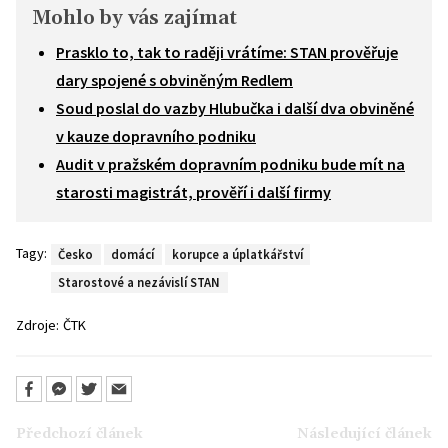
Mohlo by vás zajímat
Prasklo to, tak to raději vrátíme: STAN prověřuje
dary spojené s obviněným Redlem
Soud poslal do vazby Hlubučka i další dva obviněné
v kauze dopravního podniku
Audit v pražském dopravním podniku bude mít na
starosti magistrát, prověří i další firmy
Tagy:
Česko
domácí
korupce a úplatkářství
Starostové a nezávislí STAN
Zdroje:
ČTK
Předchozí článek
Následující článek