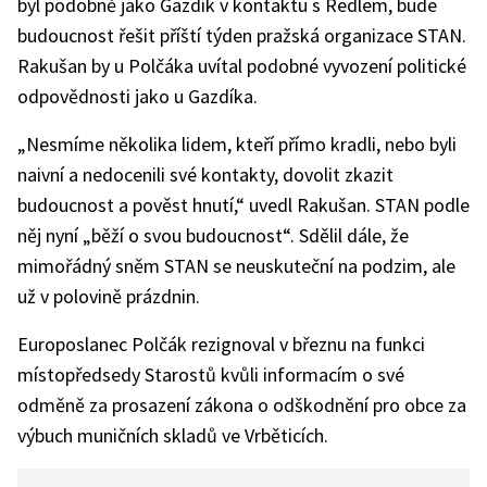
byl podobně jako Gazdík v kontaktu s Redlem, bude
budoucnost řešit příští týden pražská organizace STAN.
Rakušan by u Polčáka uvítal podobné vyvození politické
odpovědnosti jako u Gazdíka.
„Nesmíme několika lidem, kteří přímo kradli, nebo byli
naivní a nedocenili své kontakty, dovolit zkazit
budoucnost a pověst hnutí,“ uvedl Rakušan. STAN podle
něj nyní „běží o svou budoucnost“. Sdělil dále, že
mimořádný sněm STAN se neuskuteční na podzim, ale
už v polovině prázdnin.
Europoslanec Polčák rezignoval v březnu na funkci
místopředsedy Starostů kvůli informacím o své
odměně za prosazení zákona o odškodnění pro obce za
výbuch muničních skladů ve Vrběticích.