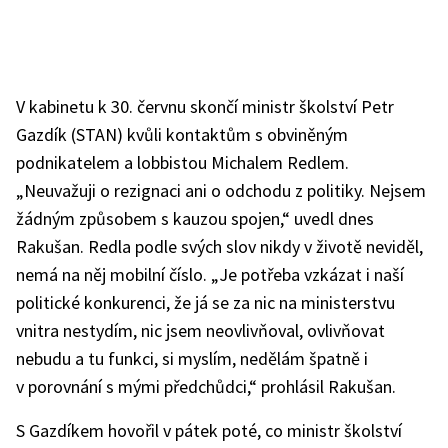
V kabinetu k 30. červnu skončí ministr školství Petr
Gazdík (STAN) kvůli kontaktům s obviněným
podnikatelem a lobbistou Michalem Redlem.
„Neuvažuji o rezignaci ani o odchodu z politiky. Nejsem
žádným způsobem s kauzou spojen,“ uvedl dnes
Rakušan. Redla podle svých slov nikdy v životě neviděl,
nemá na něj mobilní číslo. „Je potřeba vzkázat i naší
politické konkurenci, že já se za nic na ministerstvu
vnitra nestydím, nic jsem neovlivňoval, ovlivňovat
nebudu a tu funkci, si myslím, nedělám špatně i
v porovnání s mými předchůdci,“ prohlásil Rakušan.
S Gazdíkem hovořil v pátek poté, co ministr školství