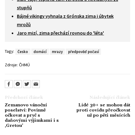
stupňů
Bájné vikingy vyhnala z Grónska zima i úbytek
mrožů
Jaro mizí, zima přechází rovnou do 'léta'
Tagy:
Česko
domácí
mrazy
předpověď počasí
Zdroje:
ČHMÚ
Předchozí článek
Následující článek
Zemanovo vánoční
Lidé 30+ se mohou dát
poselství: Povinně
proti covidu přeočkovat
očkovat a pryč s
už po pěti měsících
daňovými výjimkami i s
‚Gretou‘