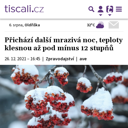
32°C
6. srpna
,
Oldřiška
Přichází další mrazivá noc, teploty
klesnou až pod mínus 12 stupňů
26. 12. 2021 – 16:45
|
Zpravodajství
|
ave