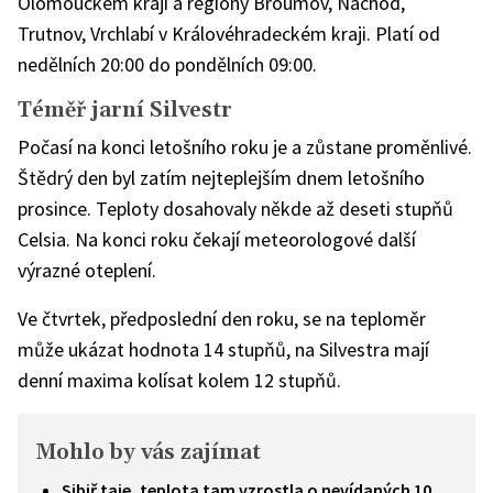
Olomouckém kraji a regiony Broumov, Náchod,
Trutnov, Vrchlabí v Královéhradeckém kraji. Platí od
nedělních 20:00 do pondělních 09:00.
Téměř jarní Silvestr
Počasí na konci letošního roku je a zůstane proměnlivé.
Štědrý den byl zatím nejteplejším dnem letošního
prosince. Teploty dosahovaly někde až deseti stupňů
Celsia. Na konci roku čekají meteorologové další
výrazné oteplení.
Ve čtvrtek, předposlední den roku, se na teploměr
může ukázat hodnota 14 stupňů, na Silvestra mají
denní maxima kolísat kolem 12 stupňů.
Mohlo by vás zajímat
Sibiř taje, teplota tam vzrostla o nevídaných 10