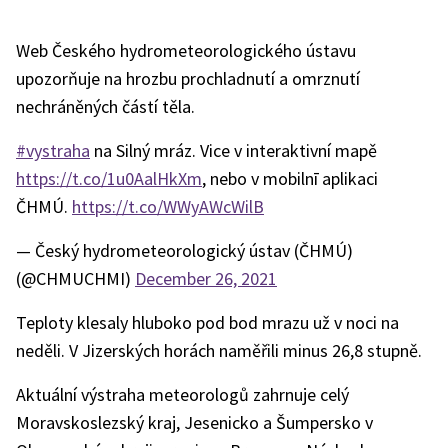
Web Českého hydrometeorologického ústavu
upozorňuje na hrozbu prochladnutí a omrznutí
nechráněných částí těla.
#vystraha
na Silný mráz. Vice v interaktivní mapě
https://t.co/1u0AalHkXm
, nebo v mobilnī aplikaci
ČHMÚ.
https://t.co/WWyAWcWilB
— Český hydrometeorologický ústav (ČHMÚ)
(@CHMUCHMI)
December 26, 2021
Teploty klesaly hluboko pod bod mrazu už v noci na
neděli. V Jizerských horách naměřili minus 26,8 stupně.
Aktuální výstraha meteorologů zahrnuje celý
Moravskoslezský kraj, Jesenicko a Šumpersko v