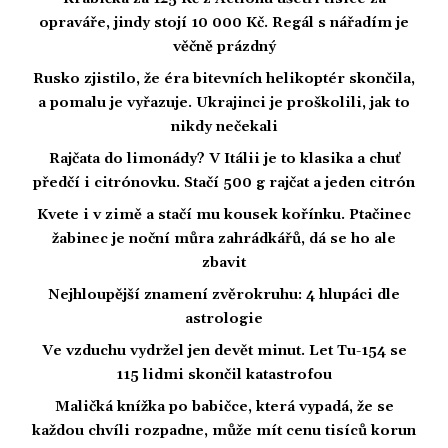
opraváře, jindy stojí 10 000 Kč. Regál s nářadím je
věčně prázdný
Rusko zjistilo, že éra bitevních helikoptér skončila,
a pomalu je vyřazuje. Ukrajinci je proškolili, jak to
nikdy nečekali
Rajčata do limonády? V Itálii je to klasika a chuť
předčí i citrónovku. Stačí 500 g rajčat a jeden citrón
Kvete i v zimě a stačí mu kousek kořínku. Ptačinec
žabinec je noční můra zahrádkářů, dá se ho ale
zbavit
Nejhloupější znamení zvěrokruhu: 4 hlupáci dle
astrologie
Ve vzduchu vydržel jen devět minut. Let Tu-154 se
115 lidmi skončil katastrofou
Maličká knížka po babičce, která vypadá, že se
každou chvíli rozpadne, může mít cenu tisíců korun