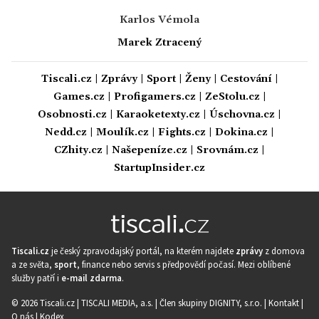
Karlos Vémola
Marek Ztracený
Tiscali.cz
|
Zprávy
|
Sport
|
Ženy
|
Cestování
|
Games.cz
|
Profigamers.cz
|
ZeStolu.cz
|
Osobnosti.cz
|
Karaoketexty.cz
|
Úschovna.cz
|
Nedd.cz
|
Moulík.cz
|
Fights.cz
|
Dokina.cz
|
CZhity.cz
|
Našepeníze.cz
|
Srovnám.cz
|
StartupInsider.cz
Tiscali.cz
je český zpravodajský portál, na kterém najdete
zprávy
z domova
a ze světa,
sport
, finance nebo servis s předpovědí počasí. Mezi oblíbené
služby patří i
e-mail zdarma
.
© 2026 Tiscali.cz |
TISCALI MEDIA, a.s.
|
Člen skupiny DIGNITY, s.r.o.
|
Kontakt
|
O nás
|
Kodex