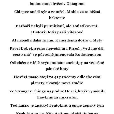
budoucnost hvězdy Oktagonu
Chlapec snědl sýr a zemřel. Mohla za to běžná
bakterie
Barbaři nebyli primitivní, ale sofistikovaní.
Historii totiž psali vítězové
AI napadla další firmu. K incidentu došlo u Mety
Pavel Bobek a jeho největší hit: Píseň „Veď mě dál,
cesto má“ se původně jmenovala Rododendron
Odlehčete v létě svým nohám aneb tipy na vzdušné
pánské boty
Hovězí maso stojí za 41 procenty odlesňování
planety, ukazuje nová studie
Ze Stranger Things na pódia: Herci, kteří vyměnili
Hawkins za mikrofon
Ted Lasso je zpátky! Tentokrát trénuje ženský tým
Krabička za 125 Kč z Actionu ušetří tisíce za