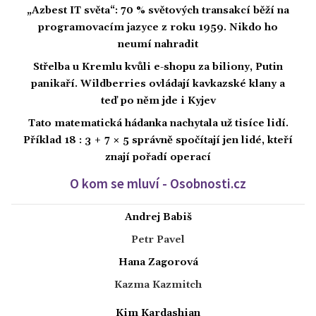
„Azbest IT světa“: 70 % světových transakcí běží na
programovacím jazyce z roku 1959. Nikdo ho
neumí nahradit
Střelba u Kremlu kvůli e-shopu za biliony, Putin
panikaří. Wildberries ovládají kavkazské klany a
teď po něm jde i Kyjev
Tato matematická hádanka nachytala už tisíce lidí.
Příklad 18 : 3 + 7 × 5 správně spočítají jen lidé, kteří
znají pořadí operací
O kom se mluví - Osobnosti.cz
Andrej Babiš
Petr Pavel
Hana Zagorová
Kazma Kazmitch
Kim Kardashian