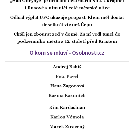
„Had Gorynyč“ je brutální destrukční síla. Ukrajinci
i Rusové s ním ničí celé městské ulice
Odhad výplat UFC ukazuje propast. Klein měl dostat
desetkrát víc než Čepo
Chtěl jen zbourat zeď v domě. Za ní vedl tunel do
podzemního města z 12. století před Kristem
O kom se mluví - Osobnosti.cz
Andrej Babiš
Petr Pavel
Hana Zagorová
Kazma Kazmitch
Kim Kardashian
Karlos Vémola
Marek Ztracený