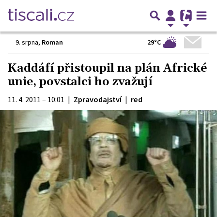
29°C
9. srpna
,
Roman
Kaddáfí přistoupil na plán Africké
unie, povstalci ho zvažují
11. 4. 2011 – 10:01
|
Zpravodajství
|
red