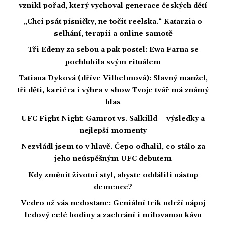
vznikl pořad, který vychoval generace českých dětí
„Chci psát písničky, ne točit reelska.“ Katarzia o
selhání, terapii a online samotě
Tři Edeny za sebou a pak postel: Ewa Farna se
pochlubila svým rituálem
Tatiana Dyková (dříve Vilhelmová): Slavný manžel,
tři děti, kariéra i výhra v show Tvoje tvář má známý
hlas
UFC Fight Night: Gamrot vs. Salkilld – výsledky a
nejlepší momenty
Nezvládl jsem to v hlavě. Čepo odhalil, co stálo za
jeho neúspěšným UFC debutem
Kdy změnit životní styl, abyste oddálili nástup
demence?
Vedro už vás nedostane: Geniální trik udrží nápoj
ledový celé hodiny a zachrání i milovanou kávu