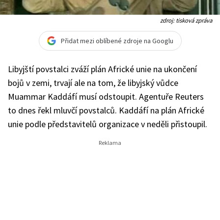
zdroj: tisková zpráva
Přidat mezi oblíbené zdroje na Googlu
Libyjští povstalci zváží plán Africké unie na ukončení
bojů v zemi, trvají ale na tom, že libyjský vůdce
Muammar Kaddáfí musí odstoupit. Agentuře Reuters
to dnes řekl mluvčí povstalců. Kaddáfí na plán Africké
unie podle představitelů organizace v neděli přistoupil.