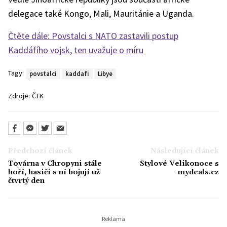
delegace také Kongo, Mali, Mauritánie a Uganda.
Čtěte dále: Povstalci s NATO zastavili postup
Kaddáfího vojsk, ten uvažuje o míru
Tagy:
povstalci
kaddafi
Libye
Zdroje:
ČTK
Předchozí článek
Následující článek
Továrna v Chropyni stále
Stylové Velikonoce s
hoří, hasiči s ní bojují už
mydeals.cz
čtvrtý den