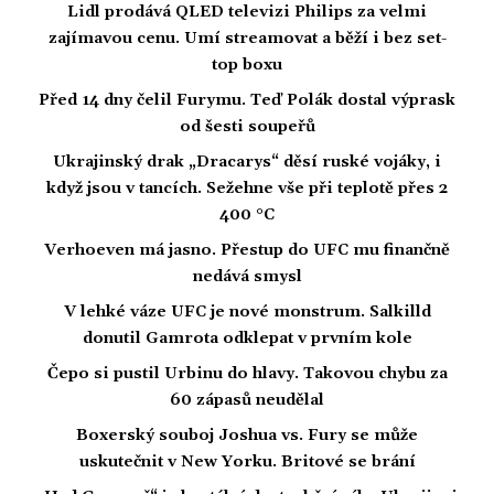
Lidl prodává QLED televizi Philips za velmi
zajímavou cenu. Umí streamovat a běží i bez set-
top boxu
Před 14 dny čelil Furymu. Teď Polák dostal výprask
od šesti soupeřů
Ukrajinský drak „Dracarys“ děsí ruské vojáky, i
když jsou v tancích. Sežehne vše při teplotě přes 2
400 °C
Verhoeven má jasno. Přestup do UFC mu finančně
nedává smysl
V lehké váze UFC je nové monstrum. Salkilld
donutil Gamrota odklepat v prvním kole
Čepo si pustil Urbinu do hlavy. Takovou chybu za
60 zápasů neudělal
Boxerský souboj Joshua vs. Fury se může
uskutečnit v New Yorku. Britové se brání