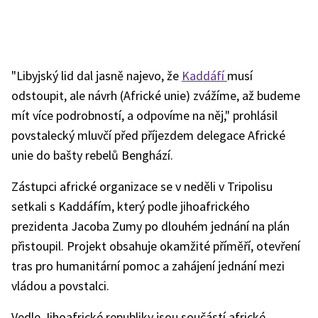
"Libyjský lid dal jasně najevo, že
Kaddáfí
musí
odstoupit, ale návrh (Africké unie) zvážíme, až budeme
mít více podrobností, a odpovíme na něj," prohlásil
povstalecký mluvčí před příjezdem delegace Africké
unie do bašty rebelů Benghází.
Zástupci africké organizace se v neděli v Tripolisu
setkali s Kaddáfím, který podle jihoafrického
prezidenta Jacoba Zumy po dlouhém jednání na plán
přistoupil. Projekt obsahuje okamžité příměří, otevření
tras pro humanitární pomoc a zahájení jednání mezi
vládou a povstalci.
Vedle Jihoafrické republiky jsou součástí africké