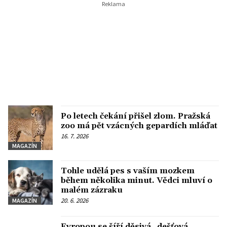
Po letech čekání přišel zlom. Pražská
zoo má pět vzácných gepardích mláďat
16. 7. 2026
MAGAZÍN
Tohle udělá pes s vaším mozkem
během několika minut. Vědci mluví o
malém zázraku
20. 6. 2026
MAGAZÍN
Evropou se šíří děsivá „dešťová