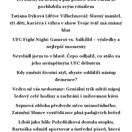
pochlubila svým rituálem
Tatiana Dyková (dříve Vilhelmová): Slavný manžel,
tři děti, kariéra i výhra v show Tvoje tvář má známý
hlas
UFC Fight Night: Gamrot vs. Salkilld – výsledky a
nejlepší momenty
Nezvládl jsem to v hlavě. Čepo odhalil, co stálo za
jeho neúspěšným UFC debutem
Kdy změnit životní styl, abyste oddálili nástup
demence?
Vedro už vás nedostane: Geniální trik udrží nápoj
ledový celé hodiny a zachrání i milovanou kávu
Srpnová obloha předvede něco mimořádného.
Zatmění Slunce vystřídá noc plná padajících hvězd
Líbáš jako bůh: Poledňáková dostala stopku,
Bartoška odmítl sportovat a ústřední píseň, která