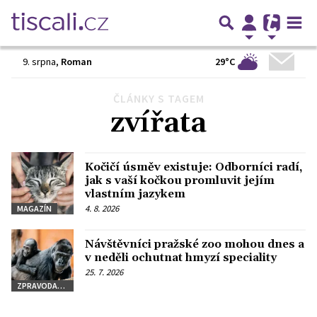
29°C
9. srpna
,
Roman
ČLÁNKY S TAGEM
Předchozí
1
2
3
…
11
Další
zvířata
Kočičí úsměv existuje: Odborníci radí,
jak s vaší kočkou promluvit jejím
vlastním jazykem
4. 8. 2026
MAGAZÍN
Návštěvníci pražské zoo mohou dnes a
v neděli ochutnat hmyzí speciality
25. 7. 2026
ZPRAVODAJSTVÍ