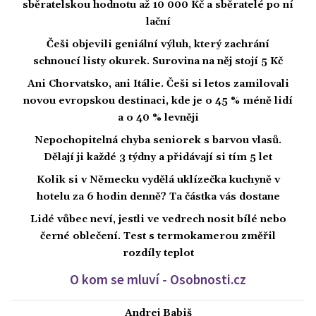
sběratelskou hodnotu až 10 000 Kč a sběratelé po ní
lační
Češi objevili geniální výluh, který zachrání
schnoucí listy okurek. Surovina na něj stojí 5 Kč
Ani Chorvatsko, ani Itálie. Češi si letos zamilovali
novou evropskou destinaci, kde je o 45 % méně lidí
a o 40 % levněji
Nepochopitelná chyba seniorek s barvou vlasů.
Dělají ji každé 3 týdny a přidávají si tím 5 let
Kolik si v Německu vydělá uklízečka kuchyně v
hotelu za 6 hodin denně? Ta částka vás dostane
Lidé vůbec neví, jestli ve vedrech nosit bílé nebo
černé oblečení. Test s termokamerou změřil
rozdíly teplot
O kom se mluví - Osobnosti.cz
Andrej Babiš