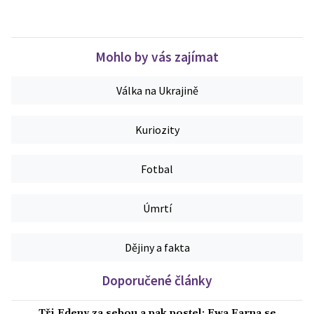
Mohlo by vás zajímat
Válka na Ukrajině
Kuriozity
Fotbal
Úmrtí
Dějiny a fakta
Doporučené články
Tři Edeny za sebou a pak postel: Ewa Farna se