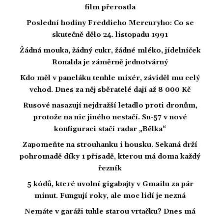
film přerostla
Poslední hodiny Freddieho Mercuryho: Co se
skutečně dělo 24. listopadu 1991
Žádná mouka, žádný cukr, žádné mléko, jídelníček
Ronalda je záměrně jednotvárný
Kdo měl v paneláku tenhle mixér, záviděl mu celý
vchod. Dnes za něj sběratelé dají až 8 000 Kč
Rusové nasazují nejdražší letadlo proti dronům,
protože na nic jiného nestačí. Su-57 v nové
konfiguraci stačí radar „Bělka“
Zapomeňte na strouhanku i housku. Sekaná drží
pohromadě díky 1 přísadě, kterou má doma každý
řezník
5 kódů, které uvolní gigabajty v Gmailu za pár
minut. Fungují roky, ale moc lidí je nezná
Nemáte v garáži tuhle starou vrtačku? Dnes má