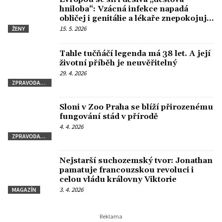
hniloba“: Vzácná infekce napadá
obličej i genitálie a lékaře znepokojuje
nový způsob přenosu
15. 5. 2026
ŽENY
Tahle tučňáčí legenda má 38 let. A její
životní příběh je neuvěřitelný
29. 4. 2026
ZPRAVODAJSTVÍ
Sloni v Zoo Praha se blíží přirozenému
fungování stád v přírodě
4. 4. 2026
ZPRAVODAJSTVÍ
Nejstarší suchozemský tvor: Jonathan
pamatuje francouzskou revoluci i
celou vládu královny Viktorie
3. 4. 2026
MAGAZÍN