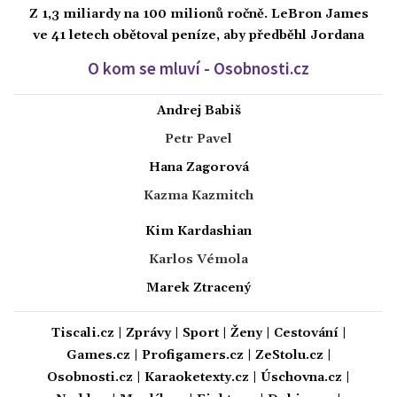
Z 1,3 miliardy na 100 milionů ročně. LeBron James
ve 41 letech obětoval peníze, aby předběhl Jordana
O kom se mluví - Osobnosti.cz
Andrej Babiš
Petr Pavel
Hana Zagorová
Kazma Kazmitch
Kim Kardashian
Karlos Vémola
Marek Ztracený
Tiscali.cz
|
Zprávy
|
Sport
|
Ženy
|
Cestování
|
Games.cz
|
Profigamers.cz
|
ZeStolu.cz
|
Osobnosti.cz
|
Karaoketexty.cz
|
Úschovna.cz
|