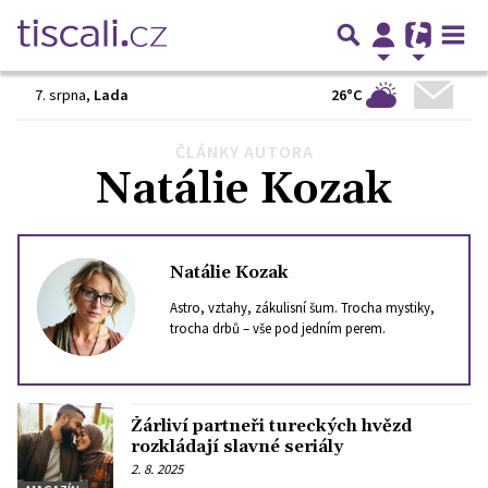
26°C
7. srpna
,
Lada
ČLÁNKY AUTORA
Předchozí
1
…
43
44
45
46
47
48
Další
Natálie Kozak
Natálie Kozak
Astro, vztahy, zákulisní šum. Trocha mystiky,
trocha drbů – vše pod jedním perem.
Žárliví partneři tureckých hvězd
rozkládají slavné seriály
2. 8. 2025