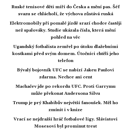
Ruské tenisové děti míří do Česka a mění pas. Šéf
svazu se chlácholí, že výchova zůstává ruská
Elektromobily při pomalé jízdě srazí chodce častěji
než spalováky. Studie ukázala čísla, která mění
pohled na věc
Ugandský fotbalista zemřel po útoku dlažebními
kostkami před svým domem. Útočníci chtěli jeho
telefon
Bývalý bojovník UFC se nabízí Jakeu Paulovi
zdarma. Nechce ani cent
Machačev jde po rekordu UFC. Proti Garrymu
může překonat Andersona Silvu
Trump je prý Khabibův největší fanoušek. Měl ho
zmínit i v knize
Vrací se nejdražší hráč fotbalové ligy. Slávistovi
Mosesovi byl prominut trest