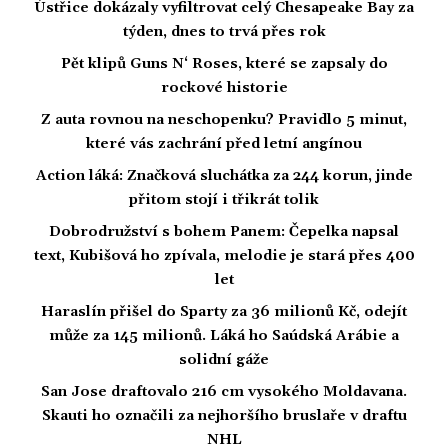
Ústřice dokázaly vyfiltrovat celý Chesapeake Bay za
týden, dnes to trvá přes rok
Pět klipů Guns N‘ Roses, které se zapsaly do
rockové historie
Z auta rovnou na neschopenku? Pravidlo 5 minut,
které vás zachrání před letní angínou
Action láká: Značková sluchátka za 244 korun, jinde
přitom stojí i třikrát tolik
Dobrodružství s bohem Panem: Čepelka napsal
text, Kubišová ho zpívala, melodie je stará přes 400
let
Haraslín přišel do Sparty za 36 milionů Kč, odejít
může za 145 milionů. Láká ho Saúdská Arábie a
solidní gáže
San Jose draftovalo 216 cm vysokého Moldavana.
Skauti ho označili za nejhoršího bruslaře v draftu
NHL