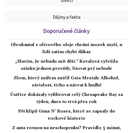
Úmrtí
Dějiny a fakta
Doporučené články
Oleokantal z olivového oleje chrání mozek myší, u
lidí zatím chybí důkaz
„Slavím, že nebudu mít děti." Kovalová vyřešila
otázku jednou provždy, litovat prý nebude
Zlom, který málem zničil Gaia Mesiah: Alkohol,
závislost, ticho a návrat k hudbě
Ústřice dokázaly vyfiltrovat celý Chesapeake Bay za
týden, dnes to trvá přes rok
Pět klipů Guns N‘ Roses, které se zapsaly do
rockové historie
Z auta rovnou na neschopenku? Pravidlo 5 minut,