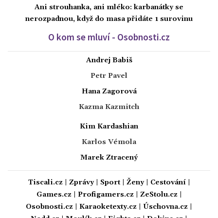
Ani strouhanka, ani mléko: karbanátky se
nerozpadnou, když do masa přidáte 1 surovinu
O kom se mluví - Osobnosti.cz
Andrej Babiš
Petr Pavel
Hana Zagorová
Kazma Kazmitch
Kim Kardashian
Karlos Vémola
Marek Ztracený
Tiscali.cz
|
Zprávy
|
Sport
|
Ženy
|
Cestování
|
Games.cz
|
Profigamers.cz
|
ZeStolu.cz
|
Osobnosti.cz
|
Karaoketexty.cz
|
Úschovna.cz
|