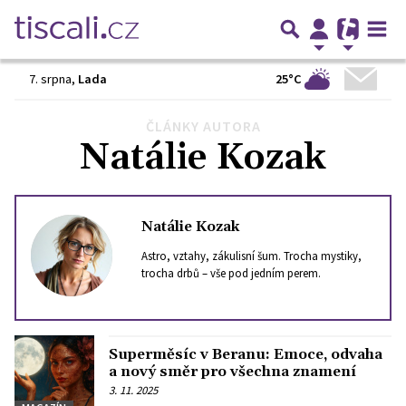
25°C
7. srpna
,
Lada
ČLÁNKY AUTORA
Předchozí
1
…
36
37
38
39
40
…
48
Další
Natálie Kozak
Natálie Kozak
Astro, vztahy, zákulisní šum. Trocha mystiky,
trocha drbů – vše pod jedním perem.
Superměsíc v Beranu: Emoce, odvaha
a nový směr pro všechna znamení
3. 11. 2025