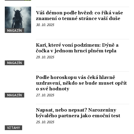
Váš démon podle hvězd: co říká vaše
znamení o temné stránce vaší duše
30. 10. 2025
MAGAZÍN
Kari, které voní podzimem: Dýně a
čočka v jednom hrnci plném tepla
29. 10. 2025
MAGAZÍN
Podle horoskopu vás čeká hlavně
uzdravení, někdo se bude muset opřít
o své hodnoty
27. 10. 2025
MAGAZÍN
Napsat, nebo nepsat? Narozeniny
bývalého partnera jako emoční test
25. 10. 2025
VZTAHY