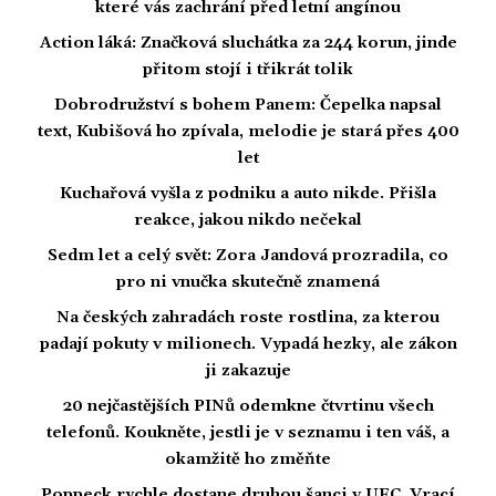
které vás zachrání před letní angínou
Action láká: Značková sluchátka za 244 korun, jinde
přitom stojí i třikrát tolik
Dobrodružství s bohem Panem: Čepelka napsal
text, Kubišová ho zpívala, melodie je stará přes 400
let
Kuchařová vyšla z podniku a auto nikde. Přišla
reakce, jakou nikdo nečekal
Sedm let a celý svět: Zora Jandová prozradila, co
pro ni vnučka skutečně znamená
Na českých zahradách roste rostlina, za kterou
padají pokuty v milionech. Vypadá hezky, ale zákon
ji zakazuje
20 nejčastějších PINů odemkne čtvrtinu všech
telefonů. Koukněte, jestli je v seznamu i ten váš, a
okamžitě ho změňte
Poppeck rychle dostane druhou šanci v UFC. Vrací