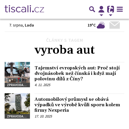
19°C
7. srpna
,
Lada
ČLÁNKY S TAGEM
Předchozí
1
2
3
4
Další
vyroba aut
Tajemství evropských aut: Proč stojí
dvojnásobek než čínská i když mají
polovinu dílů z Číny?
4. 11. 2025
ZPRAVODAJSTVÍ
Automobilový průmysl se obává
výpadků ve výrobě kvůli sporu kolem
firmy Nexperia
17. 10. 2025
ZPRAVODAJSTVÍ