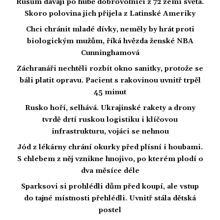
Rusům dávají po hubě dobrovolníci z 72 zemí světa.
Skoro polovina jich přijela z Latinské Ameriky
Chci chránit mladé dívky, neměly by hrát proti
biologickým mužům, říká hvězda ženské NBA
Cunninghamová
Záchranáři nechtěli rozbít okno sanitky, protože se
báli platit opravu. Pacient s rakovinou uvnitř trpěl
45 minut
Rusko hoří, selhává. Ukrajinské rakety a drony
tvrdě drtí ruskou logistiku i klíčovou
infrastrukturu, vojáci se nehnou
Jód z lékárny chrání okurky před plísní i houbami.
S chlebem z něj vznikne hnojivo, po kterém plodí o
dva měsíce déle
Sparksovi si prohlédli dům před koupí, ale vstup
do tajné místnosti přehlédli. Uvnitř stála dětská
postel