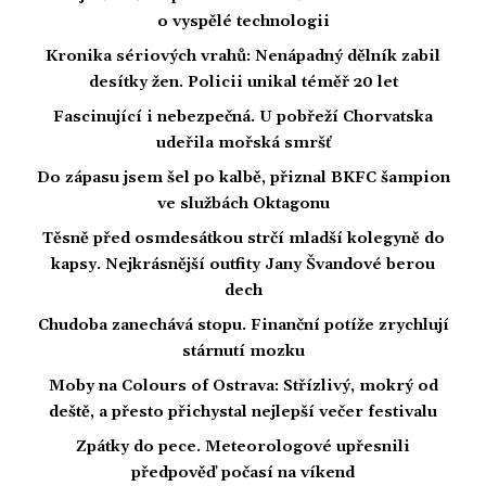
o vyspělé technologii
Kronika sériových vrahů: Nenápadný dělník zabil
desítky žen. Policii unikal téměř 20 let
Fascinující i nebezpečná. U pobřeží Chorvatska
udeřila mořská smršť
Do zápasu jsem šel po kalbě, přiznal BKFC šampion
ve službách Oktagonu
Těsně před osmdesátkou strčí mladší kolegyně do
kapsy. Nejkrásnější outfity Jany Švandové berou
dech
Chudoba zanechává stopu. Finanční potíže zrychlují
stárnutí mozku
Moby na Colours of Ostrava: Střízlivý, mokrý od
deště, a přesto přichystal nejlepší večer festivalu
Zpátky do pece. Meteorologové upřesnili
předpověď počasí na víkend