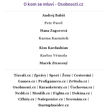
O kom se mluví - Osobnosti.cz
Andrej Babiš
Petr Pavel
Hana Zagorová
Kazma Kazmitch
Kim Kardashian
Karlos Vémola
Marek Ztracený
Tiscali.cz
|
Zprávy
|
Sport
|
Ženy
|
Cestování
|
Games.cz
|
Profigamers.cz
|
ZeStolu.cz
|
Osobnosti.cz
|
Karaoketexty.cz
|
Úschovna.cz
|
Nedd.cz
|
Moulík.cz
|
Fights.cz
|
Dokina.cz
|
CZhity.cz
|
Našepeníze.cz
|
Srovnám.cz
|
StartupInsider.cz