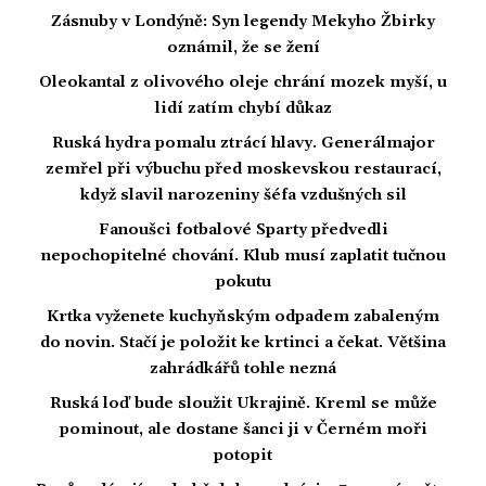
Zásnuby v Londýně: Syn legendy Mekyho Žbirky
oznámil, že se žení
Oleokantal z olivového oleje chrání mozek myší, u
lidí zatím chybí důkaz
Ruská hydra pomalu ztrácí hlavy. Generálmajor
zemřel při výbuchu před moskevskou restaurací,
když slavil narozeniny šéfa vzdušných sil
Fanoušci fotbalové Sparty předvedli
nepochopitelné chování. Klub musí zaplatit tučnou
pokutu
Krtka vyženete kuchyňským odpadem zabaleným
do novin. Stačí je položit ke krtinci a čekat. Většina
zahrádkářů tohle nezná
Ruská loď bude sloužit Ukrajině. Kreml se může
pominout, ale dostane šanci ji v Černém moři
potopit