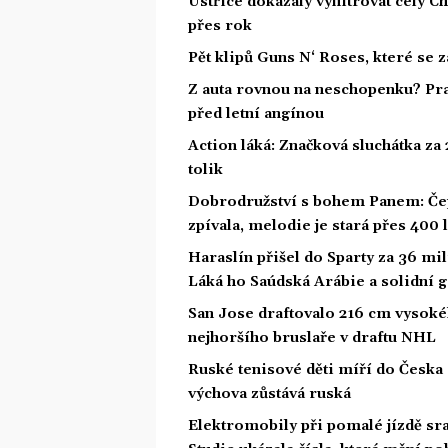
Ústřice dokázaly vyfiltrovat celý C
přes rok
Pět klipů Guns N‘ Roses, které se 
Z auta rovnou na neschopenku? Pra
před letní angínou
Action láká: Značková sluchátka za 2
tolik
Dobrodružství s bohem Panem: Čepe
zpívala, melodie je stará přes 400 l
Haraslín přišel do Sparty za 36 mil
Láká ho Saúdská Arábie a solidní 
San Jose draftovalo 216 cm vysoké
nejhoršího bruslaře v draftu NHL
Ruské tenisové děti míří do Česka a
výchova zůstává ruská
Elektromobily při pomalé jízdě sra