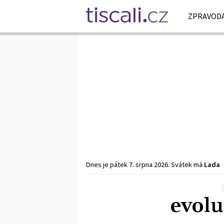
ZPRAVODA
Dnes je
pátek
7. srpna
2026
.
Svátek má
Lada
Předchozí
1
2
3
Další
evolu