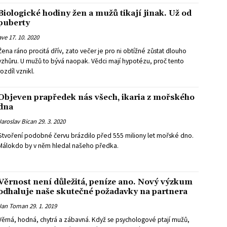
Biologické hodiny žen a mužů tikají jinak. Už od
puberty
ave
17. 10. 2020
Žena ráno procitá dřív, zato večer je pro ni obtížné zůstat dlouho
vzhůru. U mužů to bývá naopak. Vědci mají hypotézu, proč tento
rozdíl vznikl.
Objeven prapředek nás všech, ikaria z mořského
dna
Jaroslav Bican
29. 3. 2020
Stvoření podobné červu brázdilo před 555 miliony let mořské dno.
Málokdo by v něm hledal našeho předka.
Věrnost není důležitá, peníze ano. Nový výzkum
odhaluje naše skutečné požadavky na partnera
Jan Toman
29. 1. 2019
Věrná, hodná, chytrá a zábavná. Když se psychologové ptají mužů,