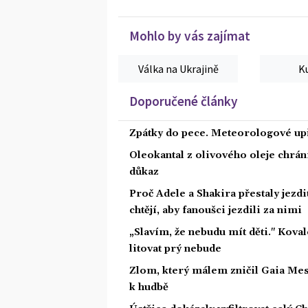
Mohlo by vás zajímat
Válka na Ukrajině
K
Doporučené články
Zpátky do pece. Meteorologové upř
Oleokantal z olivového oleje chrán
důkaz
Proč Adele a Shakira přestaly jezdit
chtějí, aby fanoušci jezdili za nimi
„Slavím, že nebudu mít děti." Koval
litovat prý nebude
Zlom, který málem zničil Gaia Mesia
k hudbě