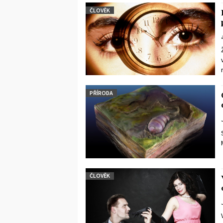
ČLOVĚK
PŘÍRODA
ČLOVĚK