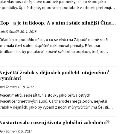
jaké vlastnosti chtějí u své osudové partnerky, zní to skoro jako
z pohádky. Úplně stejné, nebo velmi podobné vlastnosti preferují
podle vlastních slov u životních partnerů také ženy. Až na to, že
skutečnost leží úplně někde jinde. Muži ani ženy například moc
Hop - a je tu lidoop. A s ním i stále silnější Čína...
nedají na věrnost. U pohádkového prince by se taky nevyjímalo,
kdyby vybíral nevěstu podle bohatství. Přesto se ale ukazuje, že
Lukáš Strašík
30. 1. 2018
zámožnost hraje při výběru partnerky daleko větší roli, než si byl
Číňanům se podařilo něco, o co se vědci na Západě marně snaží
dříve kdo ochoten připustit. To a mnoho dalšího odhalil nový výzkum
bezmála čtvrt století: úspěšně naklonovat primáty. Před pár
českých vědců, v jehož rámci můžete odhalit své skutečné
desítkami let by po takové zprávě svět bil na poplach, teď jsou
preference i vy sami.
všichni tak nějak v klidu. Anebo je to jen ticho před bouří?
Největší žralok v dějinách podlehl 'utajenému'
vymírání
Jan Toman
13. 9. 2017
Dvacet metrů, šedesát tun a stovky jako břitva ostrých
dvaceticentimetrových zubů. Carcharocles megalodon, největší
žralok v dějinách, jako by vypadl z noční můry tvůrců filmu Čelisti.
Dnešní krále dravých paryb, žraloky bílé, si mohl dávat k svačině.
Nežil přitom nijak dávno. Podle zkamenělých zubů se oceány
Nastartovalo rozvoj života globální zalednění?
proháněl ještě před několika málo miliony let. Z jakého důvodu ale
vymřel? Skupina evropských a amerických vědců nedávno přinesla
Jan Toman
7. 9. 2017