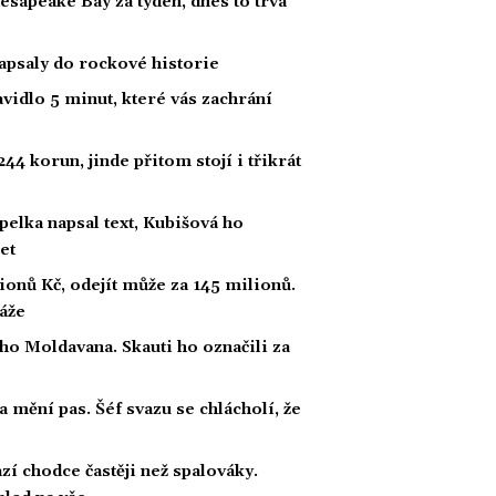
hesapeake Bay za týden, dnes to trvá
zapsaly do rockové historie
vidlo 5 minut, které vás zachrání
44 korun, jinde přitom stojí i třikrát
lka napsal text, Kubišová ho
et
ionů Kč, odejít může za 145 milionů.
gáže
ho Moldavana. Skauti ho označili za
 mění pas. Šéf svazu se chlácholí, že
zí chodce častěji než spalováky.