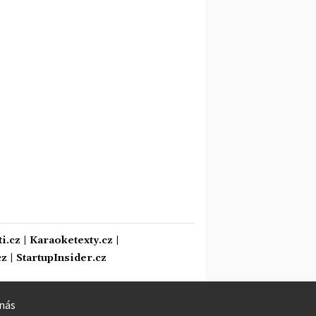
i.cz
|
Karaoketexty.cz
|
cz
|
StartupInsider.cz
nás