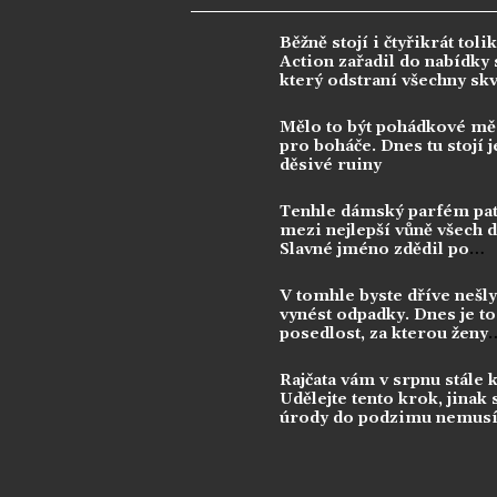
Běžně stojí i čtyřikrát tolik
Action zařadil do nabídky s
který odstraní všechny sk
Mělo to být pohádkové mě
pro boháče. Dnes tu stojí j
děsivé ruiny
Tenhle dámský parfém pat
mezi nejlepší vůně všech 
Slavné jméno zdědil po
kontroverzní legendě
V tomhle byste dříve nešly
vynést odpadky. Dnes je to
posedlost, za kterou ženy
utrácejí tisíce
Rajčata vám v srpnu stále 
Udělejte tento krok, jinak 
úrody do podzimu nemusí
dočkat