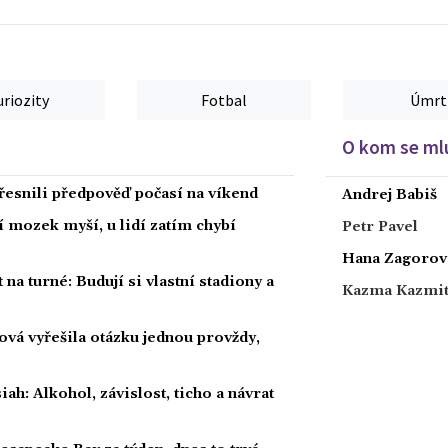
možná se mohou chlubit i specifickým vkusem a smyslem pro humor.
Dokáží měnit barvy, takřka dokonale se maskují a jsou efektivními
predátory.
uriozity
Fotbal
Úmrt
O kom se mlu
esnili předpověď počasí na víkend
Andrej Babiš
í mozek myší, u lidí zatím chybí
Petr Pavel
Hana Zagorov
 na turné: Budují si vlastní stadiony a
Kazma Kazmi
ová vyřešila otázku jednou provždy,
h: Alkohol, závislost, ticho a návrat