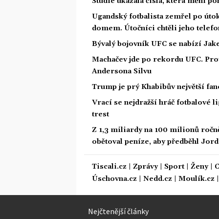
Studie ukázala čísla, která mění po
Ugandský fotbalista zemřel po út
domem. Útočníci chtěli jeho telefo
Bývalý bojovník UFC se nabízí Jak
Machačev jde po rekordu UFC. Pr
Andersona Silvu
Trump je prý Khabibův největší fan
Vrací se nejdražší hráč fotbalové 
trest
Z 1,3 miliardy na 100 milionů ročn
obětoval peníze, aby předběhl Jor
Tiscali.cz
|
Zprávy
|
Sport
|
Ženy
|
C
Úschovna.cz
|
Nedd.cz
|
Moulík.cz
Nejčtenější články