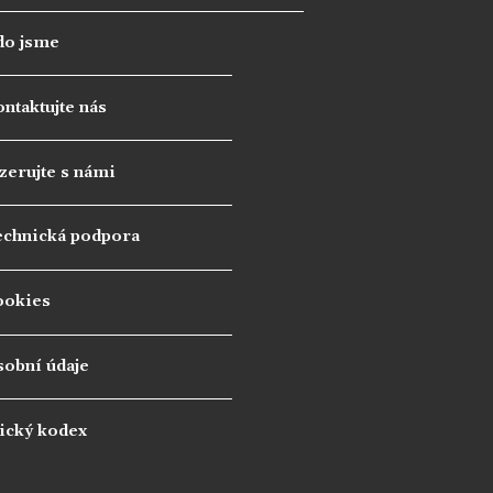
do jsme
ntaktujte nás
zerujte s námi
echnická podpora
ookies
sobní údaje
ický kodex