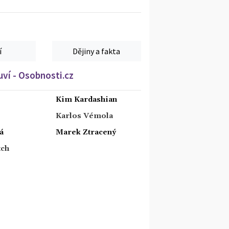
í
Dějiny a fakta
ví - Osobnosti.cz
Kim Kardashian
Karlos Vémola
á
Marek Ztracený
tch