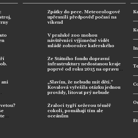
:
Zpátky do pece. Meteorologové
K
troj,
upřesnili předpověď počasí na
vrny
víkend
Ko
sto
V pražské zoo mohou
en
návštěvníci výjimečně vidět
mládě zoborožce kaferského
In
ří
Ze Státního fondu dopravní
dob.
infrastruktury nedostanou kraje
T
poprvé od roku 2015 na opravu
silnic nic
 ani
„Slavím, že nebudu mít děti."
C
Kovalová vyřešila otázku jednou
provždy, litovat prý nebude
O
kvetou?
Žraloci tygří sežerou téměř
se
cokoli, pomáhají tím ale
te
oceánům
Et