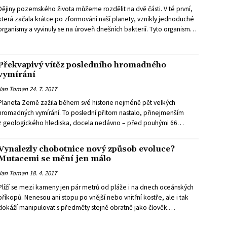
pádné vysvětlení. Na hranici třetihor a čtvrtohor se podle nich
Dějiny pozemského života můžeme rozdělit na dvě části. V té první,
odehrálo dosud neznámé hromadné vymírání, kterému kromě
která začala krátce po zformování naší planety, vznikly jednoduché
obřích žraloků podlehla i řada dalších specializovaných mořských
organismy a vyvinuly se na úroveň dnešních bakterií. Tyto organismy a
obratlovců.
jejich ekosystémy na Zemi dominovaly nejméně tři miliardy let.
Pravda, už relativně brzo se patrně vyvinuly větší a komplexnější,
eukaryotické organismy na úrovni dnešních prvoků. Ty ale převážily a
Překvapivý vítěz posledního hromadného
začaly se explozivně rozvíjet až celkem nedávno – před nějakými
vymírání
šesti až sedmi stovkami milionů let. Tím byla předznamenána
Jan Toman
24. 7. 2017
epocha zjevného života, doba, ve které se vyvinuly mnohobuněční
živočichové i rostliny a ve které žijeme dodnes. Proč si ale komplexní
Planeta Země zažila během své historie nejméně pět velkých
formy života dávaly tak na čas?
hromadných vymírání. To poslední přitom nastalo, přinejmenším
z geologického hlediska, docela nedávno – před pouhými 66
miliony let. Jeho nejvýraznějším průvodním jevem bylo vymření
dinosaurů. Kompletně ale vymizeli také velcí mořští plazi, pterosauři
Vynalezly chobotnice nový způsob evoluce?
a řada dalších skupin organismů.
Mutacemi se mění jen málo
Jan Toman
18. 4. 2017
Plíží se mezi kameny jen pár metrů od pláže i na dnech oceánských
příkopů. Nenesou ani stopu po vnější nebo vnitřní kostře, ale i tak
dokáží manipulovat s předměty stejně obratně jako člověk.
Protáhnou se hrdlem lahve. "Levou zadní" řeší složité rébusy a dost