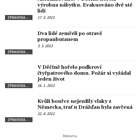
výrobna nábytku. Evakuováno dvě stě
lidí
17. 5. 2013
ZPRAVODAJSTVÍ
Dva lidé zemřeli po otravě
propanbutanem
3. 3. 2013
ZPRAVODAJSTVÍ
V Děčíně hořelo podkroví
čtyřpatrového domu. Požár si vyžádal
jeden život
16. 1. 2013
ZPRAVODAJSTVÍ
Kvůli bouřce nejezdily vlaky z
Německa, trať u Drážďan byla zavřená
22. 8. 2012
ZPRAVODAJSTVÍ