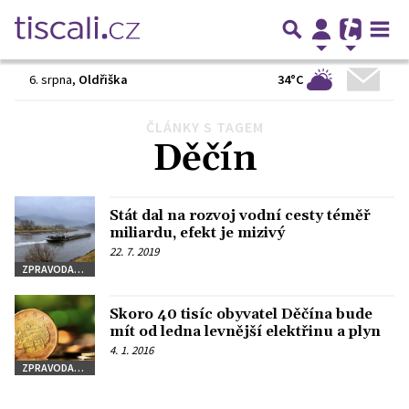
34°C
6. srpna
,
Oldřiška
ČLÁNKY S TAGEM
Předchozí
1
2
Další
Děčín
Stát dal na rozvoj vodní cesty téměř
miliardu, efekt je mizivý
22. 7. 2019
ZPRAVODAJSTVÍ
Skoro 40 tisíc obyvatel Děčína bude
mít od ledna levnější elektřinu a plyn
4. 1. 2016
ZPRAVODAJSTVÍ