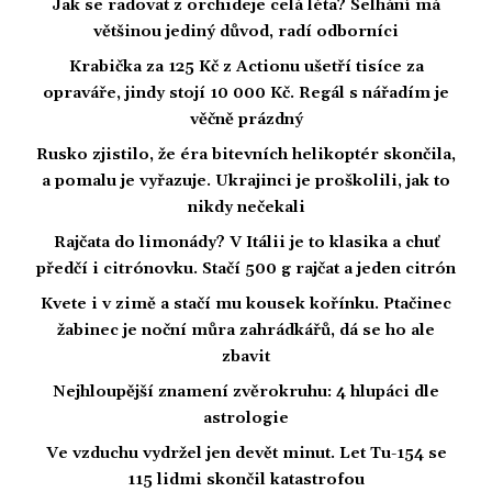
Jak se radovat z orchideje celá léta? Selhání má
většinou jediný důvod, radí odborníci
Krabička za 125 Kč z Actionu ušetří tisíce za
opraváře, jindy stojí 10 000 Kč. Regál s nářadím je
věčně prázdný
Rusko zjistilo, že éra bitevních helikoptér skončila,
a pomalu je vyřazuje. Ukrajinci je proškolili, jak to
nikdy nečekali
Rajčata do limonády? V Itálii je to klasika a chuť
předčí i citrónovku. Stačí 500 g rajčat a jeden citrón
Kvete i v zimě a stačí mu kousek kořínku. Ptačinec
žabinec je noční můra zahrádkářů, dá se ho ale
zbavit
Nejhloupější znamení zvěrokruhu: 4 hlupáci dle
astrologie
Ve vzduchu vydržel jen devět minut. Let Tu-154 se
115 lidmi skončil katastrofou