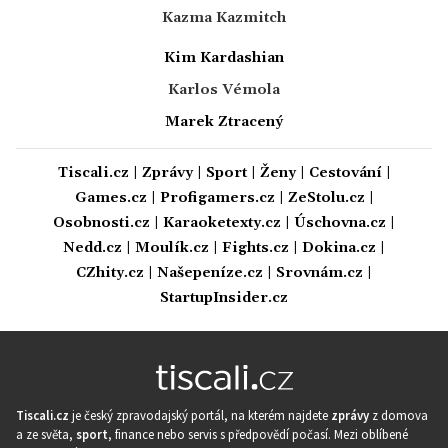
Kazma Kazmitch
Kim Kardashian
Karlos Vémola
Marek Ztracený
Tiscali.cz
|
Zprávy
|
Sport
|
Ženy
|
Cestování
|
Games.cz
|
Profigamers.cz
|
ZeStolu.cz
|
Osobnosti.cz
|
Karaoketexty.cz
|
Úschovna.cz
|
Nedd.cz
|
Moulík.cz
|
Fights.cz
|
Dokina.cz
|
CZhity.cz
|
Našepeníze.cz
|
Srovnám.cz
|
StartupInsider.cz
Tiscali.cz
je český zpravodajský portál, na kterém najdete
zprávy
z domova
a ze světa,
sport
, finance nebo servis s předpovědí počasí. Mezi oblíbené