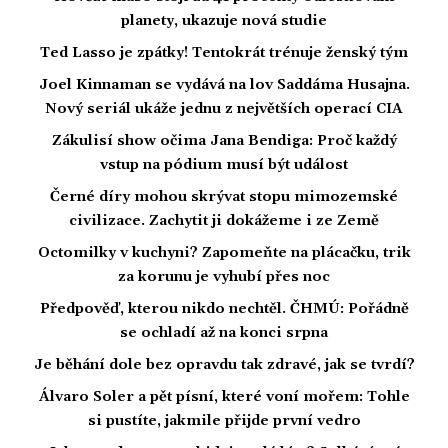
planety, ukazuje nová studie
Ted Lasso je zpátky! Tentokrát trénuje ženský tým
Joel Kinnaman se vydává na lov Saddáma Husajna.
Nový seriál ukáže jednu z největších operací CIA
Zákulisí show očima Jana Bendiga: Proč každý
vstup na pódium musí být událost
Černé díry mohou skrývat stopu mimozemské
civilizace. Zachytit ji dokážeme i ze Země
Octomilky v kuchyni? Zapomeňte na plácačku, trik
za korunu je vyhubí přes noc
Předpověď, kterou nikdo nechtěl. ČHMÚ: Pořádně
se ochladí až na konci srpna
Je běhání dole bez opravdu tak zdravé, jak se tvrdí?
Álvaro Soler a pět písní, které voní mořem: Tohle
si pustíte, jakmile přijde první vedro