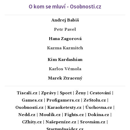
O kom se mluví - Osobnosti.cz
Andrej Babiš
Petr Pavel
Hana Zagorová
Kazma Kazmitch
Kim Kardashian
Karlos Vémola
Marek Ztracený
Tiscali.cz
|
Zprávy
|
Sport
|
Ženy
|
Cestování
|
Games.cz
|
Profigamers.cz
|
ZeStolu.cz
|
Osobnosti.cz
|
Karaoketexty.cz
|
Úschovna.cz
|
Nedd.cz
|
Moulík.cz
|
Fights.cz
|
Dokina.cz
|
CZhity.cz
|
Našepeníze.cz
|
Srovnám.cz
|
StartupInsider.cz