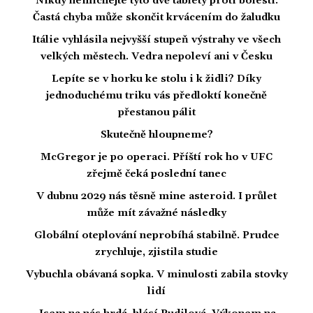
Nikdy nemíchejte tyto dvě tablety proti bolesti.
Častá chyba může skončit krvácením do žaludku
Itálie vyhlásila nejvyšší stupeň výstrahy ve všech
velkých městech. Vedra nepoleví ani v Česku
Lepíte se v horku ke stolu i k židli? Díky
jednoduchému triku vás předloktí konečně
přestanou pálit
Skutečně hloupneme?
McGregor je po operaci. Příští rok ho v UFC
zřejmě čeká poslední tanec
V dubnu 2029 nás těsně mine asteroid. I průlet
může mít závažné následky
Globální oteplování neprobíhá stabilně. Prudce
zrychluje, zjistila studie
Vybuchla obávaná sopka. V minulosti zabila stovky
lidí