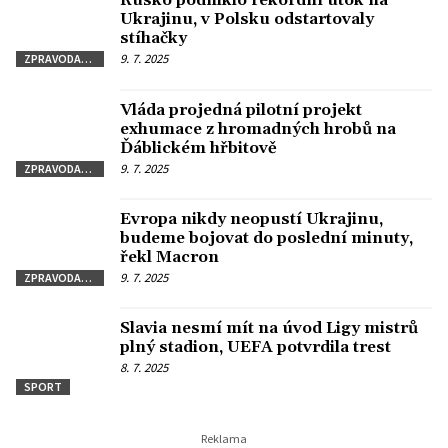
Rusko podniklo rekordní útok na
Ukrajinu, v Polsku odstartovaly
stíhačky
9. 7. 2025
ZPRAVODAJSTVÍ
Vláda projedná pilotní projekt
exhumace z hromadných hrobů na
Ďáblickém hřbitově
9. 7. 2025
ZPRAVODAJSTVÍ
Evropa nikdy neopustí Ukrajinu,
budeme bojovat do poslední minuty,
řekl Macron
9. 7. 2025
ZPRAVODAJSTVÍ
Slavia nesmí mít na úvod Ligy mistrů
plný stadion, UEFA potvrdila trest
8. 7. 2025
SPORT