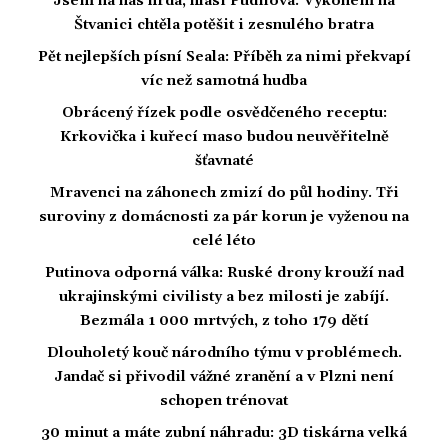
Jsem na nás hrdá, hlásí Pudilová. Výkonem na
Štvanici chtěla potěšit i zesnulého bratra
Pět nejlepších písní Seala: Příběh za nimi překvapí
víc než samotná hudba
Obrácený řízek podle osvědčeného receptu:
Krkovička i kuřecí maso budou neuvěřitelně
šťavnaté
Mravenci na záhonech zmizí do půl hodiny. Tři
suroviny z domácnosti za pár korun je vyženou na
celé léto
Putinova odporná válka: Ruské drony krouží nad
ukrajinskými civilisty a bez milosti je zabíjí.
Bezmála 1 000 mrtvých, z toho 179 dětí
Dlouholetý kouč národního týmu v problémech.
Jandač si přivodil vážné zranění a v Plzni není
schopen trénovat
30 minut a máte zubní náhradu: 3D tiskárna velká