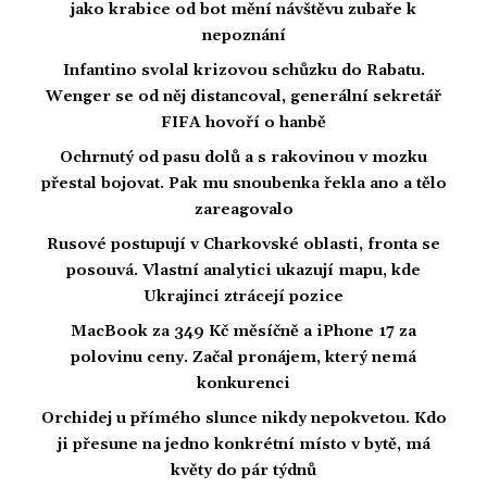
jako krabice od bot mění návštěvu zubaře k
nepoznání
Infantino svolal krizovou schůzku do Rabatu.
Wenger se od něj distancoval, generální sekretář
FIFA hovoří o hanbě
Ochrnutý od pasu dolů a s rakovinou v mozku
přestal bojovat. Pak mu snoubenka řekla ano a tělo
zareagovalo
Rusové postupují v Charkovské oblasti, fronta se
posouvá. Vlastní analytici ukazují mapu, kde
Ukrajinci ztrácejí pozice
MacBook za 349 Kč měsíčně a iPhone 17 za
polovinu ceny. Začal pronájem, který nemá
konkurenci
Orchidej u přímého slunce nikdy nepokvetou. Kdo
ji přesune na jedno konkrétní místo v bytě, má
květy do pár týdnů