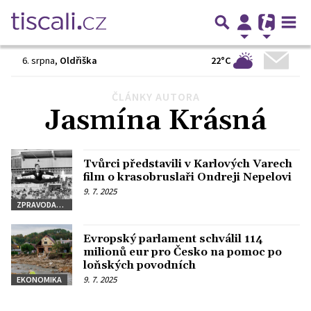
22°C
6. srpna
,
Oldřiška
ČLÁNKY AUTORA
Předchozí
1
…
308
309
310
311
312
…
372
Jasmína Krásná
Další
Tvůrci představili v Karlových Varech
film o krasobruslaři Ondreji Nepelovi
9. 7. 2025
ZPRAVODAJSTVÍ
Evropský parlament schválil 114
milionů eur pro Česko na pomoc po
loňských povodních
9. 7. 2025
EKONOMIKA