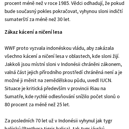
procent méně než v roce 1985. Vědci odhadují, že pokud
bude současný pokles pokračovat, vyhynou sloni indičtí
sumaterští za méně než 30 let.
Zákaz kácení a ničení lesa
WWF proto vyzvala indonéskou vládu, aby zakázala
všechno kácení a ničení lesa v oblastech, kde sloni žijí.
Jakkoli jsou místní sloni v Indonésii chráněni zákonem,
valná část jejich přírodního prostředí chráněná není a je
možné ji měnit na zemědělskou půdu, uvedl IUCN.
Situace je kritická především v provincii Riau na
Sumatře, kde rychlé odlesňování snížilo počet slonů o
80 procent za méně než 25 let.
Za posledních 70 let už v Indonésii vyhynul jak tygr
balijský (Panthera tigris balica), tak tygr jávský