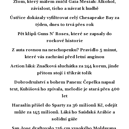
Zlom, který málem zničil Gaia Mesiah: Alkohol,
závislost, ticho a návrat k hudbě
Ústřice dokázaly vyfiltrovat celý Chesapeake Bay za
týden, dnes to trvá přes rok
Pět klipů Guns N‘ Roses, které se zapsaly do
rockové historie
Z auta rovnou na neschopenku? Pravidlo 5 minut,
které vás zachrání před letní angínou
Action láká: Značková sluchátka za 244 korun, jinde
přitom stojí i třikrát tolik
Dobrodružství s bohem Panem: Čepelka napsal
text, Kubišová ho zpívala, melodie je stará přes 400
let
Haraslín přišel do Sparty za 36 milionů Kč, odejít
může za 145 milionů. Láká ho Saúdská Arábie a
solidní gáže
San Jose draftovalo 216 cm vysokého Moldavana.