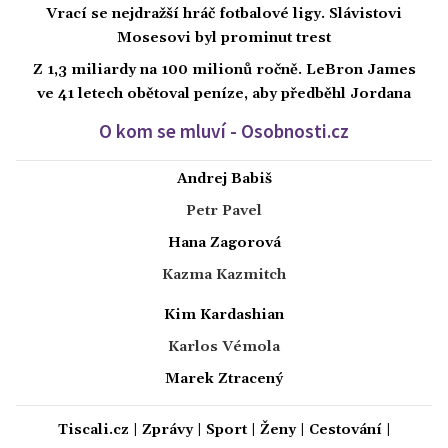
Vrací se nejdražší hráč fotbalové ligy. Slávistovi
Mosesovi byl prominut trest
Z 1,3 miliardy na 100 milionů ročně. LeBron James
ve 41 letech obětoval peníze, aby předběhl Jordana
O kom se mluví - Osobnosti.cz
Andrej Babiš
Petr Pavel
Hana Zagorová
Kazma Kazmitch
Kim Kardashian
Karlos Vémola
Marek Ztracený
Tiscali.cz
|
Zprávy
|
Sport
|
Ženy
|
Cestování
|