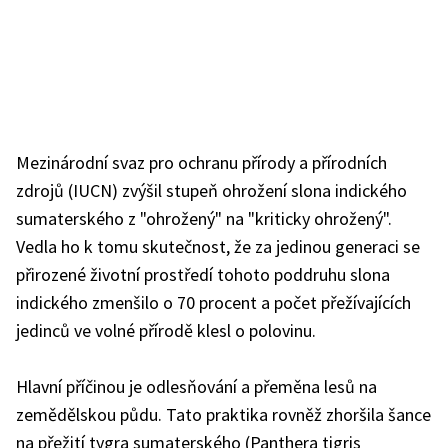
Mezinárodní svaz pro ochranu přírody a přírodních
zdrojů (IUCN) zvýšil stupeň ohrožení slona indického
sumaterského z "ohrožený" na "kriticky ohrožený".
Vedla ho k tomu skutečnost, že za jedinou generaci se
přirozené životní prostředí tohoto poddruhu slona
indického zmenšilo o 70 procent a počet přežívajících
jedinců ve volné přírodě klesl o polovinu.
Hlavní příčinou je odlesňování a přeměna lesů na
zemědělskou půdu. Tato praktika rovněž zhoršila šance
na přežití tygra sumaterského (Panthera tigris