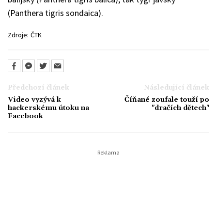
(Panthera tigris sondaica).
Zdroje:
ČTK
Předchozí článek
Následující článek
Video vyzývá k
Číňané zoufale touží po
hackerskému útoku na
"dračích dětech"
Facebook