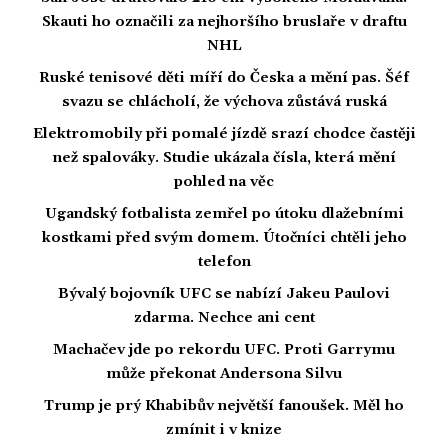
Skauti ho označili za nejhoršího bruslaře v draftu
NHL
Ruské tenisové děti míří do Česka a mění pas. Šéf
svazu se chlácholí, že výchova zůstává ruská
Elektromobily při pomalé jízdě srazí chodce častěji
než spalováky. Studie ukázala čísla, která mění
pohled na věc
Ugandský fotbalista zemřel po útoku dlažebními
kostkami před svým domem. Útočníci chtěli jeho
telefon
Bývalý bojovník UFC se nabízí Jakeu Paulovi
zdarma. Nechce ani cent
Machačev jde po rekordu UFC. Proti Garrymu
může překonat Andersona Silvu
Trump je prý Khabibův největší fanoušek. Měl ho
zmínit i v knize