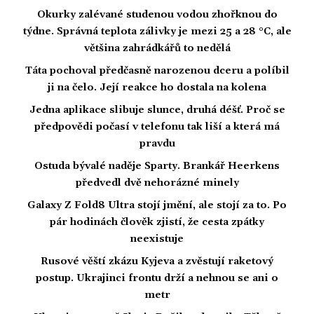
Okurky zalévané studenou vodou zhořknou do
týdne. Správná teplota zálivky je mezi 25 a 28 °C, ale
většina zahrádkářů to nedělá
Táta pochoval předčasně narozenou dceru a políbil
ji na čelo. Její reakce ho dostala na kolena
Jedna aplikace slibuje slunce, druhá déšť. Proč se
předpovědi počasí v telefonu tak liší a která má
pravdu
Ostuda bývalé naděje Sparty. Brankář Heerkens
předvedl dvě nehorázné minely
Galaxy Z Fold8 Ultra stojí jmění, ale stojí za to. Po
pár hodinách člověk zjistí, že cesta zpátky
neexistuje
Rusové věští zkázu Kyjeva a zvěstují raketový
postup. Ukrajinci frontu drží a nehnou se ani o
metr