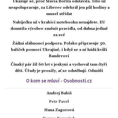
Ukazuje se, proč Slavia Bořila odstavila. Tělo už
nespolupracuje, za Liberec odehrál jen půl hodiny a
musel střídat
Nabíječku už v krabici notebooku nenajdete. EU
donutila výrobce změnit pravidla, od dubna jedině
za své
Žádná slábnoucí podpora. Polsko připravuje 50.
balíček pomoci Ukrajině, i když se s ní hádá kvůli
Banderovi
Čínský pár žil 60 let v jeskyni a vychoval tam čtyři
děti. Úřady je prosily, ať se odstěhují. Odmítli
O kom se mluví - Osobnosti.cz
Andrej Babiš
Petr Pavel
Hana Zagorová