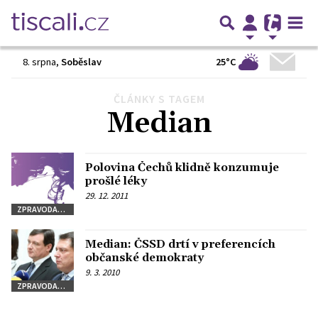
25°C
8. srpna
,
Soběslav
ČLÁNKY S TAGEM
Předchozí
1
2
3
4
Další
Median
Polovina Čechů klidně konzumuje
prošlé léky
29. 12. 2011
ZPRAVODAJSTVÍ
Median: ČSSD drtí v preferencích
občanské demokraty
9. 3. 2010
ZPRAVODAJSTVÍ