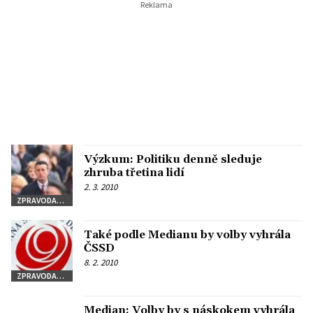
Výzkum: Politiku denně sleduje
zhruba třetina lidí
2. 3. 2010
ZPRAVODAJSTVÍ
Také podle Medianu by volby vyhrála
ČSSD
8. 2. 2010
ZPRAVODAJSTVÍ
Median: Volby by s náskokem vyhrála