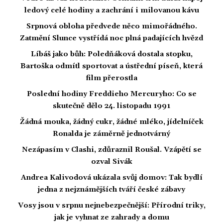
ledový celé hodiny a zachrání i milovanou kávu
Srpnová obloha předvede něco mimořádného.
Zatmění Slunce vystřídá noc plná padajících hvězd
Líbáš jako bůh: Poledňáková dostala stopku,
Bartoška odmítl sportovat a ústřední píseň, která
film přerostla
Poslední hodiny Freddieho Mercuryho: Co se
skutečně dělo 24. listopadu 1991
Žádná mouka, žádný cukr, žádné mléko, jídelníček
Ronalda je záměrně jednotvárný
Nezápasím v Clashi, zdůraznil Roušal. Vzápětí se
ozval Sivák
Andrea Kalivodová ukázala svůj domov: Tak bydlí
jedna z nejznámějších tváří české zábavy
Vosy jsou v srpnu nejnebezpečnější: Přírodní triky,
jak je vyhnat ze zahrady a domu