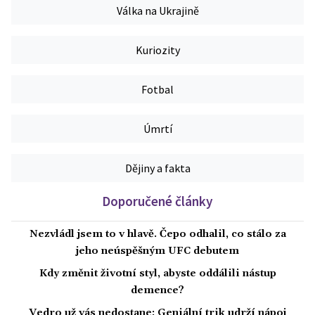
Válka na Ukrajině
Kuriozity
Fotbal
Úmrtí
Dějiny a fakta
Doporučené články
Nezvládl jsem to v hlavě. Čepo odhalil, co stálo za
jeho neúspěšným UFC debutem
Kdy změnit životní styl, abyste oddálili nástup
demence?
Vedro už vás nedostane: Geniální trik udrží nápoj