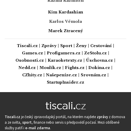
Kazma Kazmitch
Kim Kardashian
Karlos Vémola
Marek Ztracený
Tiscali.cz
|
Zprávy
|
Sport
|
Ženy
|
Cestování
|
Games.cz
|
Profigamers.cz
|
ZeStolu.cz
|
Osobnosti.cz
|
Karaoketexty.cz
|
Úschovna.cz
|
Nedd.cz
|
Moulík.cz
|
Fights.cz
|
Dokina.cz
|
CZhity.cz
|
Našepeníze.cz
|
Srovnám.cz
|
StartupInsider.cz
Tiscali.cz
je český zpravodajský portál, na kterém najdete
zprávy
z domova
a ze světa,
sport
, finance nebo servis s předpovědí počasí. Mezi oblíbené
služby patří i
e-mail zdarma
.