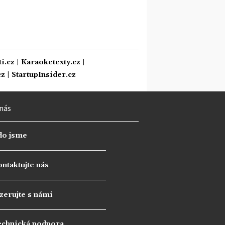
i.cz
|
Karaoketexty.cz
|
cz
|
StartupInsider.cz
nás
do jsme
ntaktujte nás
zerujte s námi
echnická podpora