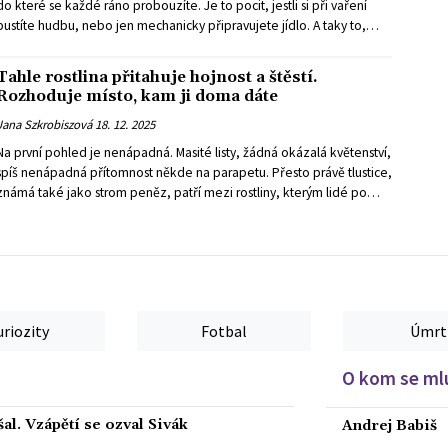
do které se každé ráno probouzíte. Je to pocit, jestli si při vaření
pustíte hudbu, nebo jen mechanicky připravujete jídlo. A taky to,
jestli se v kuchyni zdržíte na kávu – nebo z ní po pěti minutách
utíkáte, aniž byste věděli proč.
Tahle rostlina přitahuje hojnost a štěstí.
Rozhoduje místo, kam ji doma dáte
Jana Szkrobiszová
18. 12. 2025
Na první pohled je nenápadná. Masité listy, žádná okázalá květenství,
spíš nenápadná přítomnost někde na parapetu. Přesto právě tlustice,
známá také jako strom peněz, patří mezi rostliny, kterým lidé po
celém světě přisuzují schopnost přitahovat hojnost, stabilitu a pocit
bezpečí.
uriozity
Fotbal
Úmrt
O kom se mlu
al. Vzápětí se ozval Sivák
Andrej Babiš