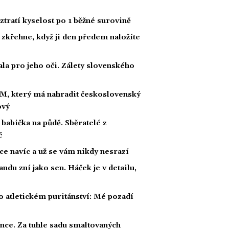
 ztratí kyselost po 1 běžné surovině
 zkřehne, když ji den předem naložíte
ala pro jeho oči. Zálety slovenského
M, který má nahradit československý
ový
babička na půdě. Sběratelé z
č
žíce navíc a už se vám nikdy nesrazí
andu zní jako sen. Háček je v detailu,
 atletickém puritánství: Mé pozadí
ince. Za tuhle sadu smaltovaných