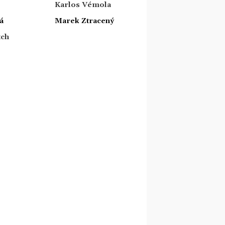
Karlos Vémola
á
Marek Ztracený
tch