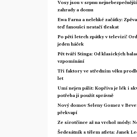
Vosy jsou v srpnu nejnebezpečnější: 
zahrady a domu
Ewa Farna a nelehké začátky: Zpěvač
teď fanoušci nestačí tleskat
Po pěti letech zpátky v televizi! Or
jeden háček
Pět tváří Stinga: Od klasických bal
vzpomínání
Tři faktory ve středním věku prodlu
let
Umí nejen pálit: Kopřiva je lék i s
potřeba ji použít správně
Nový domov Seleny Gomez v Beverly 
překvapí
Ze sirotčince až na vrchol módy: N
Šedesátník s tělem atleta: Janek Led