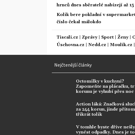
hrnců dnes sběratelé nabízejí až 1
Kolik bere pokladní v supermarke
číslo čekal málokdo
Tiscali.cz
|
Zprávy
|
Sport
|
Ženy
|
C
Úschovna.cz
|
Nedd.cz
|
Moulík.cz
Nejčtenější články
Octomilky v kuchyni?
Zapomeňte na plácačku, tr
korunu je vyhubí přes noc
Action láká: Značková sluc
za 244 korun, jinde přitom 
třikrát tolik
V tomhle byste dříve nešly
vynést odpadky. Dnes je to