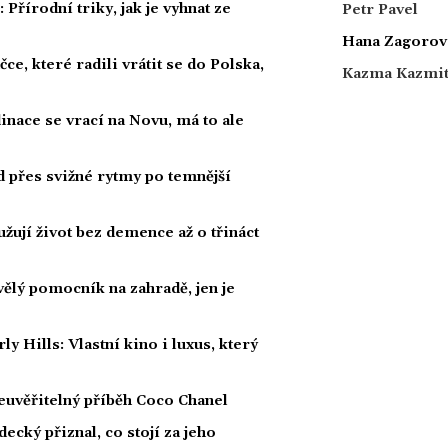
Přírodní triky, jak je vyhnat ze
Petr Pavel
Hana Zagorov
ce, které radili vrátit se do Polska,
Kazma Kazmi
dinace se vrací na Novu, má to ale
ad přes svižné rytmy po temnější
žují život bez demence až o třináct
kvělý pomocník na zahradě, jen je
Hills: Vlastní kino i luxus, který
euvěřitelný příběh Coco Chanel
ecký přiznal, co stojí za jeho