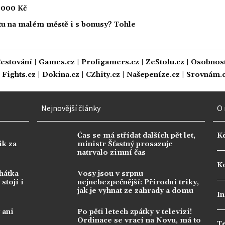
5 000 Kč
tu na malém městě i s bonusy? Tohle
estování
|
Games.cz
|
Profigamers.cz
|
ZeStolu.cz
|
Osobnost
|
Fights.cz
|
Dokina.cz
|
CZhity.cz
|
Našepeníze.cz
|
Srovnám.
Nejnovější články
O 
Čas se má střídat dalších pět let,
K
ik za
ministr Šťastný prosazuje
natrvalo zimní čas
Ko
hátka
Vosy jsou v srpnu
stojí i
nejnebezpečnější: Přírodní triky,
jak je vyhnat ze zahrady a domu
In
 ani
Po pěti letech zpátky v televizi!
Ordinace se vrací na Novu, má to
T