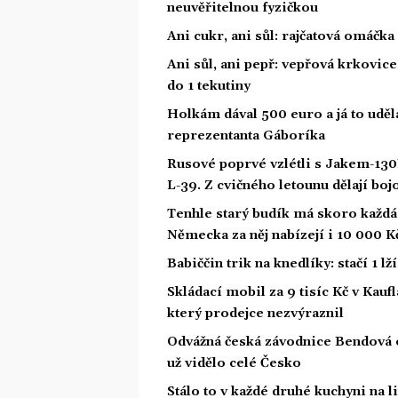
neuvěřitelnou fyzičkou
Ani cukr, ani sůl: rajčatová omáčka
Ani sůl, ani pepř: vepřová krkovice
do 1 tekutiny
Holkám dával 500 euro a já to uděl
reprezentanta Gáboríka
Rusové poprvé vzlétli s Jakem-130
L-39. Z cvičného letounu dělají boj
Tenhle starý budík má skoro každá 
Německa za něj nabízejí i 10 000 K
Babiččin trik na knedlíky: stačí 1 l
Skládací mobil za 9 tisíc Kč v Kaufl
který prodejce nezvýraznil
Odvážná česká závodnice Bendová o
už vidělo celé Česko
Stálo to v každé druhé kuchyni na l