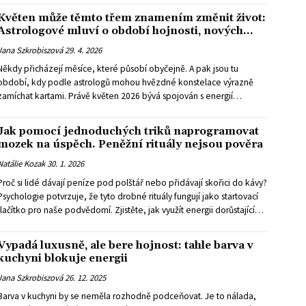
Květen může těmto třem znamením změnit život:
Astrologové mluví o období hojnosti, nových
šancí a velkých obratů
Jana Szkrobiszová
29. 4. 2026
Někdy přicházejí měsíce, které působí obyčejně. A pak jsou tu
období, kdy podle astrologů mohou hvězdné konstelace výrazně
zamíchat kartami. Právě květen 2026 bývá spojován s energií
expanze, nových příležitostí a výraznějšího posunu zejména v oblasti
financí, vztahů i osobního růstu.
Jak pomocí jednoduchých triků naprogramovat
mozek na úspěch. Peněžní rituály nejsou pověra
Natálie Kozak
30. 1. 2026
Proč si lidé dávají peníze pod polštář nebo přidávají skořici do kávy?
Psychologie potvrzuje, že tyto drobné rituály fungují jako startovací
tlačítko pro naše podvědomí. Zjistěte, jak využít energii dorůstajícího
měsíce k dosažení vašich finančních cílů.
Vypadá luxusně, ale bere hojnost: tahle barva v
kuchyni blokuje energii
Jana Szkrobiszová
26. 12. 2025
Barva v kuchyni by se neměla rozhodně podceňovat. Je to nálada,