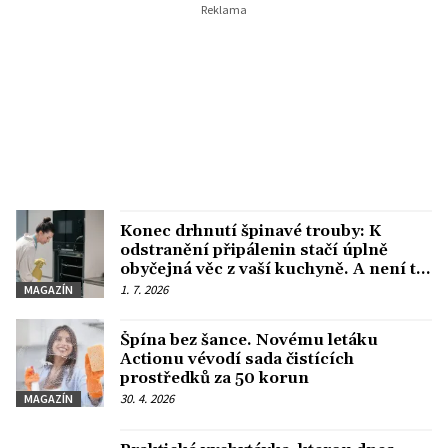
Konec drhnutí špinavé trouby: K
odstranění připálenin stačí úplně
obyčejná věc z vaší kuchyně. A není to
soda
1. 7. 2026
MAGAZÍN
Špína bez šance. Novému letáku
Actionu vévodí sada čistících
prostředků za 50 korun
30. 4. 2026
MAGAZÍN