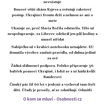
neexistuje
Rusové věští zkázu Kyjeva a zvěstují raketový
postup. Ukrajinci frontu drží a nehnou se ani o
metr
Ukazuje se, proč Slavia Bořila odstavila. Tělo už
nespolupracuje, za Liberec odehrál jen půl hodiny a
musel střídat
Nabíječku už v krabici notebooku nenajdete. EU
donutila výrobce změnit pravidla, od dubna jedině
za své
Žádná slábnoucí podpora. Polsko připravuje 50.
balíček pomoci Ukrajině, i když se s ní hádá kvůli
Banderovi
Čínský pár žil 60 let v jeskyni a vychoval tam čtyři
děti. Úřady je prosily, ať se odstěhují. Odmítli
O kom se mluví - Osobnosti.cz