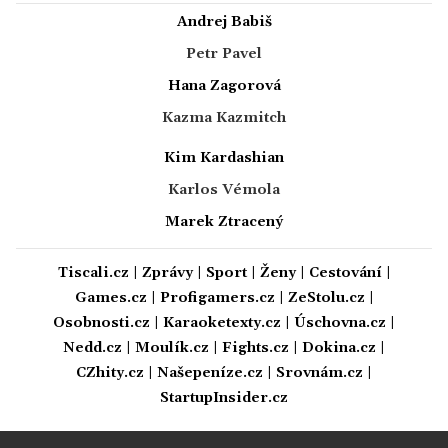
Andrej Babiš
Petr Pavel
Hana Zagorová
Kazma Kazmitch
Kim Kardashian
Karlos Vémola
Marek Ztracený
Tiscali.cz
|
Zprávy
|
Sport
|
Ženy
|
Cestování
|
Games.cz
|
Profigamers.cz
|
ZeStolu.cz
|
Osobnosti.cz
|
Karaoketexty.cz
|
Úschovna.cz
|
Nedd.cz
|
Moulík.cz
|
Fights.cz
|
Dokina.cz
|
CZhity.cz
|
Našepeníze.cz
|
Srovnám.cz
|
StartupInsider.cz