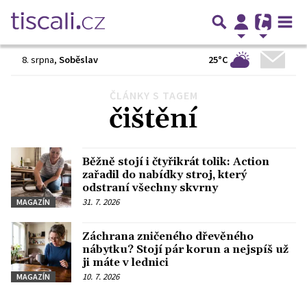
25°C
8. srpna
,
Soběslav
ČLÁNKY S TAGEM
Předchozí
1
2
Další
čištění
Běžně stojí i čtyřikrát tolik: Action
zařadil do nabídky stroj, který
odstraní všechny skvrny
31. 7. 2026
MAGAZÍN
Záchrana zničeného dřevěného
nábytku? Stojí pár korun a nejspíš už
ji máte v lednici
10. 7. 2026
MAGAZÍN