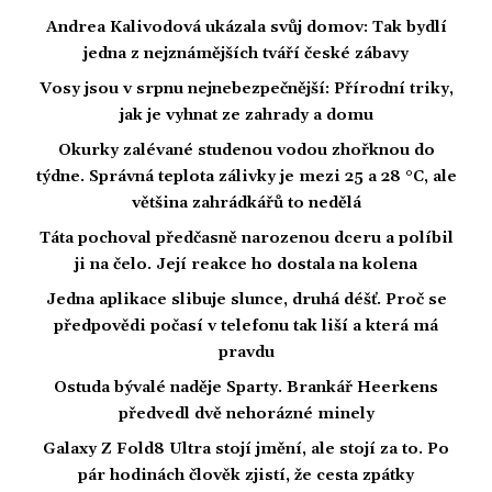
Andrea Kalivodová ukázala svůj domov: Tak bydlí
jedna z nejznámějších tváří české zábavy
Vosy jsou v srpnu nejnebezpečnější: Přírodní triky,
jak je vyhnat ze zahrady a domu
Okurky zalévané studenou vodou zhořknou do
týdne. Správná teplota zálivky je mezi 25 a 28 °C, ale
většina zahrádkářů to nedělá
Táta pochoval předčasně narozenou dceru a políbil
ji na čelo. Její reakce ho dostala na kolena
Jedna aplikace slibuje slunce, druhá déšť. Proč se
předpovědi počasí v telefonu tak liší a která má
pravdu
Ostuda bývalé naděje Sparty. Brankář Heerkens
předvedl dvě nehorázné minely
Galaxy Z Fold8 Ultra stojí jmění, ale stojí za to. Po
pár hodinách člověk zjistí, že cesta zpátky