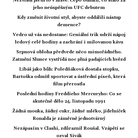
Nezvládl jsem to v hlavě. Čepo odhalil, co stálo za
jeho neúspěšným UFC debutem
Kdy změnit životní styl, abyste oddálili nástup
demence?
Vedro už vás nedostane: Geniální trik udrží nápoj
ledový celé hodiny a zachrání i milovanou kávu
Srpnová obloha předvede něco mimořádného.
Zatmění Slunce vystřídá noc plná padajících hvězd
Líbáš jako bůh: Poledňáková dostala stopku,
Bartoška odmítl sportovat a ústřední píseň, která
film přerostla
Poslední hodiny Freddieho Mercuryho: Co se
skutečně dělo 24. listopadu 1991
Žádná mouka, žádný cukr, žádné mléko, jídelníček
Ronalda je záměrně jednotvárný
Nezápasím v Clashi, zdůraznil Roušal. Vzápětí se
ozval Sivák