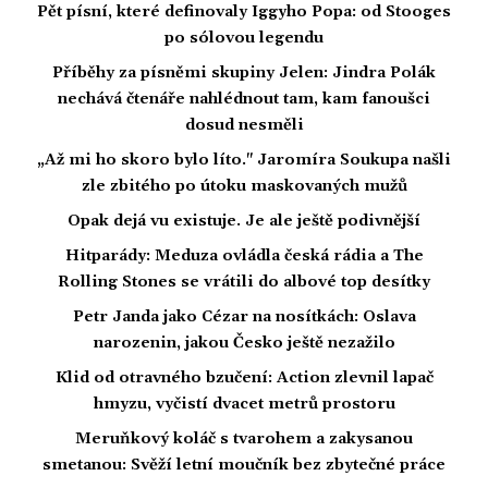
Pět písní, které definovaly Iggyho Popa: od Stooges
po sólovou legendu
Příběhy za písněmi skupiny Jelen: Jindra Polák
nechává čtenáře nahlédnout tam, kam fanoušci
dosud nesměli
„Až mi ho skoro bylo líto." Jaromíra Soukupa našli
zle zbitého po útoku maskovaných mužů
Opak dejá vu existuje. Je ale ještě podivnější
Hitparády: Meduza ovládla česká rádia a The
Rolling Stones se vrátili do albové top desítky
Petr Janda jako Cézar na nosítkách: Oslava
narozenin, jakou Česko ještě nezažilo
Klid od otravného bzučení: Action zlevnil lapač
hmyzu, vyčistí dvacet metrů prostoru
Meruňkový koláč s tvarohem a zakysanou
smetanou: Svěží letní moučník bez zbytečné práce