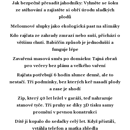
Jak bezpečně přesadit jahodníky: Vyhněte se šoku
ze stěhování a zajistěte si obří úrodu sladkých
plodů
Melounové slupky jako ekologická past na slimáky
Kdo rajčata ze zahrady zmrazí nebo suší, přichází o
většinu chuti. Babiččin způsob je jednodušší a
funguje lépe
Zavařená masová směs po domácku: Tajná zbraň
pro večery bez plánu a velkého vaření
Rajčata potřebují 6 hodin slunce denně, ale to
nestačí. Tři podmínky, bez kterých keř nasadí plody
a zase je shodí
Zip, který 40 let ležel v garáži, teď nahrazuje
stanové tyče. Tři pruhy se díky 3D tisku samy
promění v pevnou konstrukci
Dítě ji kopalo do sedačky celý let. Když přistáli,
vytáhla telefon a matka zbledla