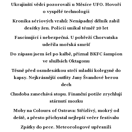
Ukrajinští vědci pozorovali u Měsíce UFO. Hovoří
o vyspělé technologii
Kronika sériových vrahů: Nenápadný dělník zabil
desítky žen. Policii unikal téměř 20 let
Fascinující i nebezpečná. U pobřeží Chorvatska
udeřila mořská smršť
Do zápasu jsem šel po kalbě, přiznal BKFC šampion
ve službách Oktagonu
Těsně před osmdesátkou strčí mladší kolegyně do
kapsy. Nejkrásnější outfity Jany Švandové berou
dech
Chudoba zanechává stopu. Finanční potíže zrychlují
stárnutí mozku
Moby na Colours of Ostrava: Střízlivý, mokrý od
deště, a přesto přichystal nejlepší večer festivalu
Zpátky do pece. Meteorologové upřesnili