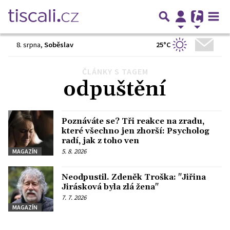
25°C
8. srpna
,
Soběslav
ČLÁNKY S TAGEM
odpuštění
Poznáváte se? Tři reakce na zradu,
které všechno jen zhorší: Psycholog
radí, jak z toho ven
5. 8. 2026
MAGAZÍN
Neodpustil. Zdeněk Troška: "Jiřina
Jirásková byla zlá žena"
7. 7. 2026
MAGAZÍN