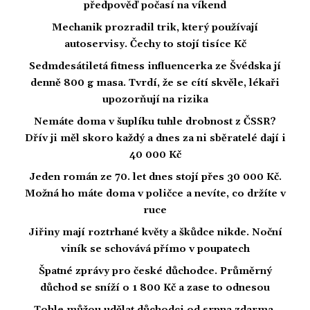
předpověď počasí na víkend
Mechanik prozradil trik, který používají
autoservisy. Čechy to stojí tisíce Kč
Sedmdesátiletá fitness influencerka ze Švédska jí
denně 800 g masa. Tvrdí, že se cítí skvěle, lékaři
upozorňují na rizika
Nemáte doma v šuplíku tuhle drobnost z ČSSR?
Dřív ji měl skoro každý a dnes za ni sběratelé dají i
40 000 Kč
Jeden román ze 70. let dnes stojí přes 30 000 Kč.
Možná ho máte doma v poličce a nevíte, co držíte v
ruce
Jiřiny mají roztrhané květy a škůdce nikde. Noční
viník se schovává přímo v poupatech
Špatné zprávy pro české důchodce. Průměrný
důchod se sníží o 1 800 Kč a zase to odnesou
Tohle můžou udělat důchodci od srpna zdarma.