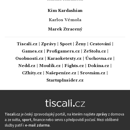
Kim Kardashian
Karlos Vémola
Marek Ztracený
Tiscali.cz
|
Zprávy
|
Sport
|
Ženy
|
Cestování
|
Games.cz
|
Profigamers.cz
|
ZeStolu.cz
|
Osobnosti.cz
|
Karaoketexty.cz
|
Úschovna.cz
|
Nedd.cz
|
Moulík.cz
|
Fights.cz
|
Dokina.cz
|
CZhity.cz
|
Našepeníze.cz
|
Srovnám.cz
|
StartupInsider.cz
Tiscali.cz
je český zpravodajský portál, na kterém najdete
zprávy
z domova
a ze světa,
sport
, finance nebo servis s předpovědí počasí. Mezi oblíbené
služby patří i
e-mail zdarma
.