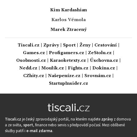
Kim Kardashian
Karlos Vémola
Marek Ztracený
Tiscali.cz
|
Zprávy
|
Sport
|
Ženy
|
Cestování
|
Games.cz
|
Profigamers.cz
|
ZeStolu.cz
|
Osobnosti.cz
|
Karaoketexty.cz
|
Úschovna.cz
|
Nedd.cz
|
Moulík.cz
|
Fights.cz
|
Dokina.cz
|
CZhity.cz
|
Našepeníze.cz
|
Srovnám.cz
|
StartupInsider.cz
Tiscali.cz
je český zpravodajský portál, na kterém najdete
zprávy
z domova
a ze světa,
sport
, finance nebo servis s předpovědí počasí. Mezi oblíbené
služby patří i
e-mail zdarma
.