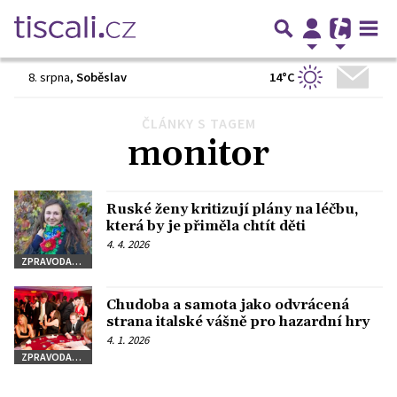
14°C
8. srpna
,
Soběslav
ČLÁNKY S TAGEM
Předchozí
1
2
Další
monitor
Ruské ženy kritizují plány na léčbu,
která by je přiměla chtít děti
4. 4. 2026
ZPRAVODAJSTVÍ
Chudoba a samota jako odvrácená
strana italské vášně pro hazardní hry
4. 1. 2026
ZPRAVODAJSTVÍ