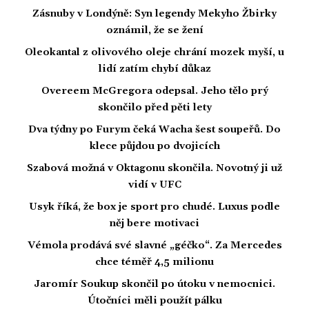
Zásnuby v Londýně: Syn legendy Mekyho Žbirky
oznámil, že se žení
Oleokantal z olivového oleje chrání mozek myší, u
lidí zatím chybí důkaz
Overeem McGregora odepsal. Jeho tělo prý
skončilo před pěti lety
Dva týdny po Furym čeká Wacha šest soupeřů. Do
klece půjdou po dvojicích
Szabová možná v Oktagonu skončila. Novotný ji už
vidí v UFC
Usyk říká, že box je sport pro chudé. Luxus podle
něj bere motivaci
Vémola prodává své slavné „géčko“. Za Mercedes
chce téměř 4,5 milionu
Jaromír Soukup skončil po útoku v nemocnici.
Útočníci měli použít pálku