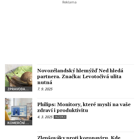
Novozélandský hlemýžď Ned hledá
partnera. Značka: Levotočivá ulita
nutná
7. 9. 2025
ZPRAVODAJSTVÍ
Philips: Monitory, které myslí na vaše
zdraví i produktivitu
4. 3. 2025
INZERCE
KOMERČNÍ SDĚLENÍ
Zlepšováky proti koronaviru. Kde