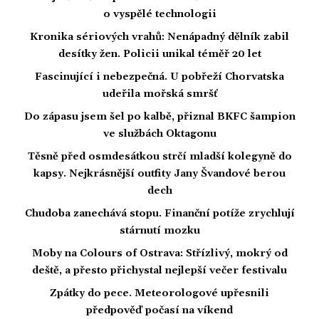
o vyspělé technologii
Kronika sériových vrahů: Nenápadný dělník zabil
desítky žen. Policii unikal téměř 20 let
Fascinující i nebezpečná. U pobřeží Chorvatska
udeřila mořská smršť
Do zápasu jsem šel po kalbě, přiznal BKFC šampion
ve službách Oktagonu
Těsně před osmdesátkou strčí mladší kolegyně do
kapsy. Nejkrásnější outfity Jany Švandové berou
dech
Chudoba zanechává stopu. Finanční potíže zrychlují
stárnutí mozku
Moby na Colours of Ostrava: Střízlivý, mokrý od
deště, a přesto přichystal nejlepší večer festivalu
Zpátky do pece. Meteorologové upřesnili
předpověď počasí na víkend