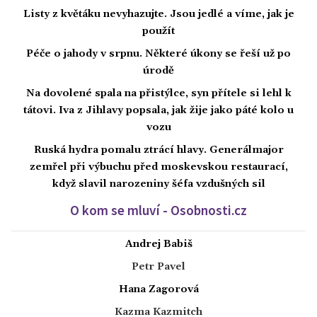
Listy z květáku nevyhazujte. Jsou jedlé a víme, jak je
použít
Péče o jahody v srpnu. Některé úkony se řeší už po
úrodě
Na dovolené spala na přistýlce, syn přítele si lehl k
tátovi. Iva z Jihlavy popsala, jak žije jako páté kolo u
vozu
Ruská hydra pomalu ztrácí hlavy. Generálmajor
zemřel při výbuchu před moskevskou restaurací,
když slavil narozeniny šéfa vzdušných sil
O kom se mluví - Osobnosti.cz
Andrej Babiš
Petr Pavel
Hana Zagorová
Kazma Kazmitch