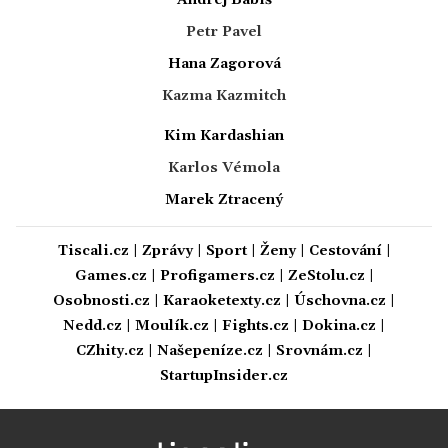
Petr Pavel
Hana Zagorová
Kazma Kazmitch
Kim Kardashian
Karlos Vémola
Marek Ztracený
Tiscali.cz
|
Zprávy
|
Sport
|
Ženy
|
Cestování
|
Games.cz
|
Profigamers.cz
|
ZeStolu.cz
|
Osobnosti.cz
|
Karaoketexty.cz
|
Úschovna.cz
|
Nedd.cz
|
Moulík.cz
|
Fights.cz
|
Dokina.cz
|
CZhity.cz
|
Našepeníze.cz
|
Srovnám.cz
|
StartupInsider.cz