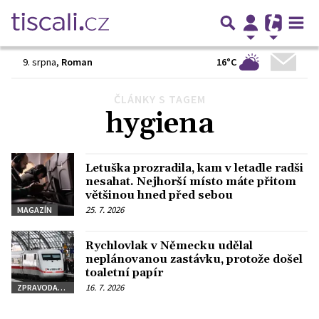
16°C
9. srpna
,
Roman
ČLÁNKY S TAGEM
Předchozí
1
2
3
…
7
Další
hygiena
Letuška prozradila, kam v letadle radši
nesahat. Nejhorší místo máte přitom
většinou hned před sebou
25. 7. 2026
MAGAZÍN
Rychlovlak v Německu udělal
neplánovanou zastávku, protože došel
toaletní papír
16. 7. 2026
ZPRAVODAJSTVÍ