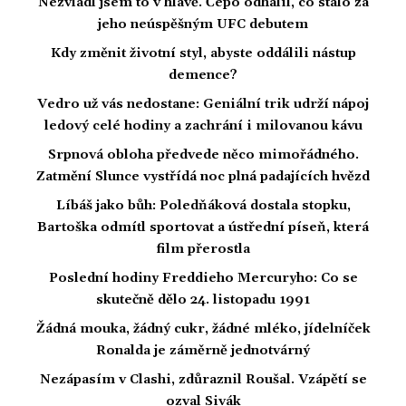
Nezvládl jsem to v hlavě. Čepo odhalil, co stálo za
jeho neúspěšným UFC debutem
Kdy změnit životní styl, abyste oddálili nástup
demence?
Vedro už vás nedostane: Geniální trik udrží nápoj
ledový celé hodiny a zachrání i milovanou kávu
Srpnová obloha předvede něco mimořádného.
Zatmění Slunce vystřídá noc plná padajících hvězd
Líbáš jako bůh: Poledňáková dostala stopku,
Bartoška odmítl sportovat a ústřední píseň, která
film přerostla
Poslední hodiny Freddieho Mercuryho: Co se
skutečně dělo 24. listopadu 1991
Žádná mouka, žádný cukr, žádné mléko, jídelníček
Ronalda je záměrně jednotvárný
Nezápasím v Clashi, zdůraznil Roušal. Vzápětí se
ozval Sivák