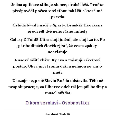
Jedna aplikace slibuje slunce, druhá déšť. Proč se
předpovědi počasí v telefonu tak liší a která má
pravdu
Ostuda bývalé naděje Sparty. Brankář Heerkens
předvedl dvě nehorázné minely
Galaxy Z Fold8 Ultra stojí jmění, ale stojí za to. Po
pár hodinách člověk zjistí, že cesta zpátky
neexistuje
Rusové věští zkázu Kyjeva a zvěstují raketový
postup. Ukrajinci frontu drží a nehnou se ani o
metr
Ukazuje se, proč Slavia Bořila odstavila. Tělo už
nespolupracuje, za Liberec odehrál jen půl hodiny a
musel střídat
O kom se mluví - Osobnosti.cz
Andrej Babiš