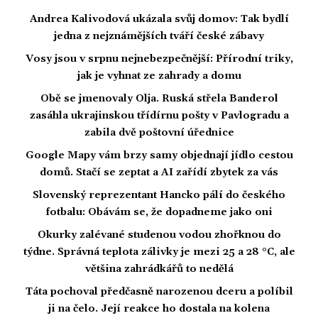
Andrea Kalivodová ukázala svůj domov: Tak bydlí
jedna z nejznámějších tváří české zábavy
Vosy jsou v srpnu nejnebezpečnější: Přírodní triky,
jak je vyhnat ze zahrady a domu
Obě se jmenovaly Olja. Ruská střela Banderol
zasáhla ukrajinskou třídírnu pošty v Pavlogradu a
zabila dvě poštovní úřednice
Google Mapy vám brzy samy objednají jídlo cestou
domů. Stačí se zeptat a AI zařídí zbytek za vás
Slovenský reprezentant Hancko pálí do českého
fotbalu: Obávám se, že dopadneme jako oni
Okurky zalévané studenou vodou zhořknou do
týdne. Správná teplota zálivky je mezi 25 a 28 °C, ale
většina zahrádkářů to nedělá
Táta pochoval předčasně narozenou dceru a políbil
ji na čelo. Její reakce ho dostala na kolena