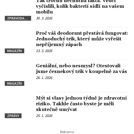
Tak trochu nechutná fakta. Vědci
vyčíslili, kolik bakterií sídlí na vašem
mobilu
30. 3. 2026
ZPRAVODAJSTVÍ
Proč váš deodorant přestává fungovat:
Jednoduchý trik, který může vyřešit
nepříjemný zápach
13. 3. 2026
MAGAZÍN
Geniální, nebo nesmysl? Otestovali
jsme česnekový trik v koupelně za vás
26. 1. 2026
MAGAZÍN
Mýt si vlasy jednou týdně je zdravotní
riziko. Takhle často byste je měli
skutečně umývat
25. 1. 2026
ZPRÁVY