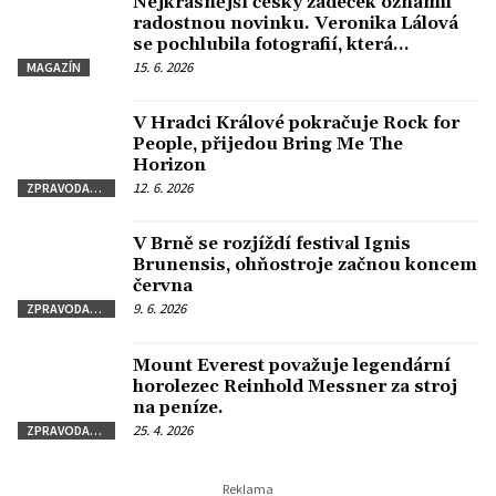
Nejkrásnější český zadeček oznámil
radostnou novinku. Veronika Lálová
se pochlubila fotografií, která
fanoušky dojala
15. 6. 2026
MAGAZÍN
V Hradci Králové pokračuje Rock for
People, přijedou Bring Me The
Horizon
12. 6. 2026
ZPRAVODAJSTVÍ
V Brně se rozjíždí festival Ignis
Brunensis, ohňostroje začnou koncem
června
9. 6. 2026
ZPRAVODAJSTVÍ
Mount Everest považuje legendární
horolezec Reinhold Messner za stroj
na peníze.
25. 4. 2026
ZPRAVODAJSTVÍ