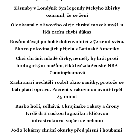
Zásnuby v Londýně: Syn legendy Mekyho Žbirky
oznámil, že se žení
Oleokantal z olivového oleje chrání mozek myší, u
lidí zatím chybí důkaz
Rusům dávají po hubě dobrovolníci z 72 zemí světa.
Skoro polovina jich přijela z Latinské Ameriky
Chci chránit mladé dívky, neměly by hrát proti
biologickým mužům, říká hvězda ženské NBA
Cunninghamová
Záchranáři nechtěli rozbít okno sanitky, protože se
báli platit opravu. Pacient s rakovinou uvnitř trpěl
45 minut
Rusko hoří, selhává. Ukrajinské rakety a drony
tvrdě drtí ruskou logistiku i klíčovou
infrastrukturu, vojáci se nehnou
Jód z lékárny chrání okurky před plísní i houbami.