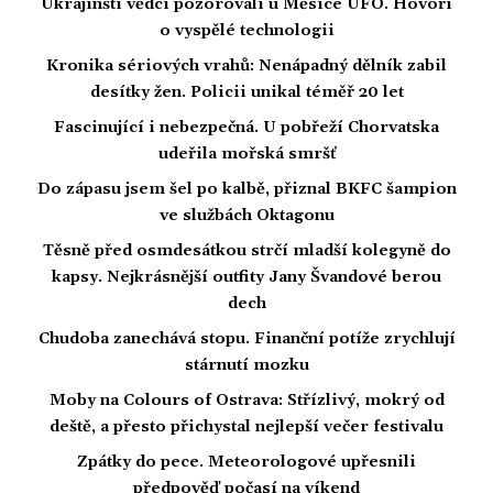
Ukrajinští vědci pozorovali u Měsíce UFO. Hovoří
o vyspělé technologii
Kronika sériových vrahů: Nenápadný dělník zabil
desítky žen. Policii unikal téměř 20 let
Fascinující i nebezpečná. U pobřeží Chorvatska
udeřila mořská smršť
Do zápasu jsem šel po kalbě, přiznal BKFC šampion
ve službách Oktagonu
Těsně před osmdesátkou strčí mladší kolegyně do
kapsy. Nejkrásnější outfity Jany Švandové berou
dech
Chudoba zanechává stopu. Finanční potíže zrychlují
stárnutí mozku
Moby na Colours of Ostrava: Střízlivý, mokrý od
deště, a přesto přichystal nejlepší večer festivalu
Zpátky do pece. Meteorologové upřesnili
předpověď počasí na víkend