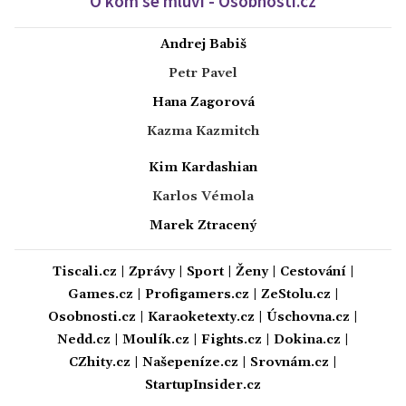
O kom se mluví - Osobnosti.cz
Andrej Babiš
Petr Pavel
Hana Zagorová
Kazma Kazmitch
Kim Kardashian
Karlos Vémola
Marek Ztracený
Tiscali.cz
|
Zprávy
|
Sport
|
Ženy
|
Cestování
|
Games.cz
|
Profigamers.cz
|
ZeStolu.cz
|
Osobnosti.cz
|
Karaoketexty.cz
|
Úschovna.cz
|
Nedd.cz
|
Moulík.cz
|
Fights.cz
|
Dokina.cz
|
CZhity.cz
|
Našepeníze.cz
|
Srovnám.cz
|
StartupInsider.cz