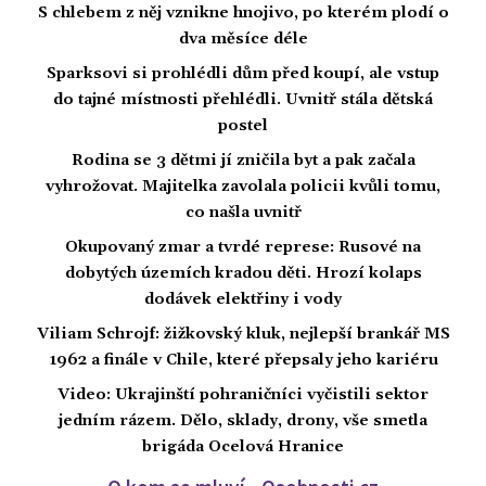
S chlebem z něj vznikne hnojivo, po kterém plodí o
dva měsíce déle
Sparksovi si prohlédli dům před koupí, ale vstup
do tajné místnosti přehlédli. Uvnitř stála dětská
postel
Rodina se 3 dětmi jí zničila byt a pak začala
vyhrožovat. Majitelka zavolala policii kvůli tomu,
co našla uvnitř
Okupovaný zmar a tvrdé represe: Rusové na
dobytých územích kradou děti. Hrozí kolaps
dodávek elektřiny i vody
Viliam Schrojf: žižkovský kluk, nejlepší brankář MS
1962 a finále v Chile, které přepsaly jeho kariéru
Video: Ukrajinští pohraničníci vyčistili sektor
jedním rázem. Dělo, sklady, drony, vše smetla
brigáda Ocelová Hranice