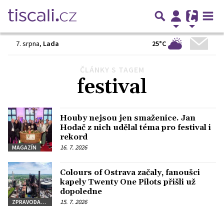
25°C
7. srpna
,
Lada
ČLÁNKY S TAGEM
Předchozí
1
2
3
…
22
Další
festival
Houby nejsou jen smaženice. Jan
Hodač z nich udělal téma pro festival i
rekord
16. 7. 2026
MAGAZÍN
Colours of Ostrava začaly, fanoušci
kapely Twenty One Pilots přišli už
dopoledne
15. 7. 2026
ZPRAVODAJSTVÍ