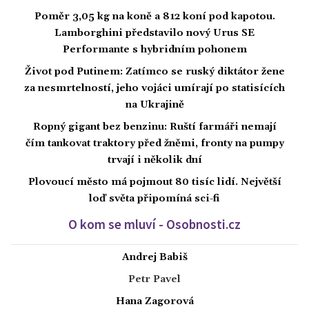
Poměr 3,05 kg na koně a 812 koní pod kapotou.
Lamborghini představilo nový Urus SE
Performante s hybridním pohonem
Život pod Putinem: Zatímco se ruský diktátor žene
za nesmrtelností, jeho vojáci umírají po statisících
na Ukrajině
Ropný gigant bez benzinu: Ruští farmáři nemají
čím tankovat traktory před žněmi, fronty na pumpy
trvají i několik dní
Plovoucí město má pojmout 80 tisíc lidí. Největší
loď světa připomíná sci-fi
O kom se mluví - Osobnosti.cz
Andrej Babiš
Petr Pavel
Hana Zagorová