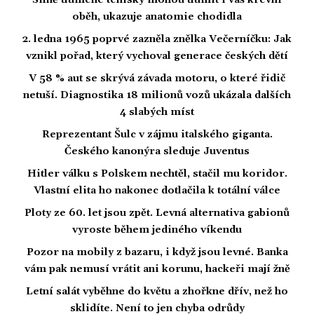
Silně tlumené tenisky mohou tlumit i váš krevní
oběh, ukazuje anatomie chodidla
2. ledna 1965 poprvé zazněla znělka Večerníčku: Jak
vznikl pořad, který vychoval generace českých dětí
V 58 % aut se skrývá závada motoru, o které řidič
netuší. Diagnostika 18 milionů vozů ukázala dalších
4 slabých míst
Reprezentant Šulc v zájmu italského giganta.
Českého kanonýra sleduje Juventus
Hitler válku s Polskem nechtěl, stačil mu koridor.
Vlastní elita ho nakonec dotlačila k totální válce
Ploty ze 60. let jsou zpět. Levná alternativa gabionů
vyroste během jediného víkendu
Pozor na mobily z bazaru, i když jsou levné. Banka
vám pak nemusí vrátit ani korunu, hackeři mají žně
Letní salát vyběhne do květu a zhořkne dřív, než ho
sklidíte. Není to jen chyba odrůdy