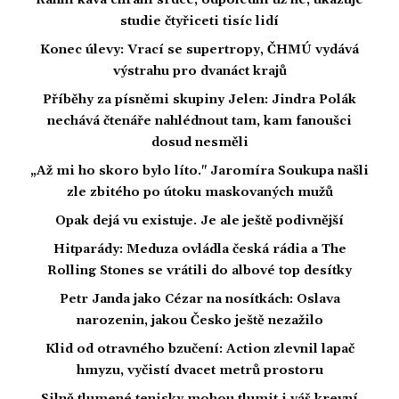
Ranní káva chrání srdce, odpolední už ne, ukazuje
studie čtyřiceti tisíc lidí
Konec úlevy: Vrací se supertropy, ČHMÚ vydává
výstrahu pro dvanáct krajů
Příběhy za písněmi skupiny Jelen: Jindra Polák
nechává čtenáře nahlédnout tam, kam fanoušci
dosud nesměli
„Až mi ho skoro bylo líto." Jaromíra Soukupa našli
zle zbitého po útoku maskovaných mužů
Opak dejá vu existuje. Je ale ještě podivnější
Hitparády: Meduza ovládla česká rádia a The
Rolling Stones se vrátili do albové top desítky
Petr Janda jako Cézar na nosítkách: Oslava
narozenin, jakou Česko ještě nezažilo
Klid od otravného bzučení: Action zlevnil lapač
hmyzu, vyčistí dvacet metrů prostoru