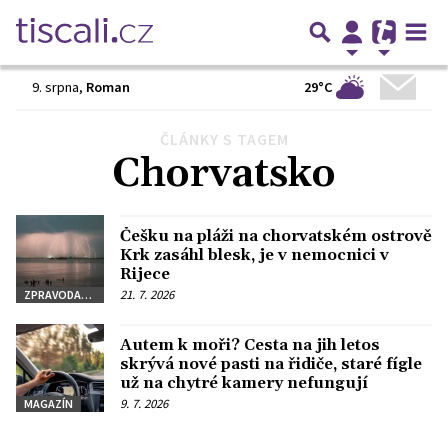
29°C
9. srpna
,
Roman
ČLÁNKY S TAGEM
Předchozí
1
2
3
…
19
Další
Chorvatsko
Češku na pláži na chorvatském ostrově
Krk zasáhl blesk, je v nemocnici v
Rijece
21. 7. 2026
ZPRAVODAJSTVÍ
Autem k moři? Cesta na jih letos
skrývá nové pasti na řidiče, staré fígle
už na chytré kamery nefungují
9. 7. 2026
MAGAZÍN