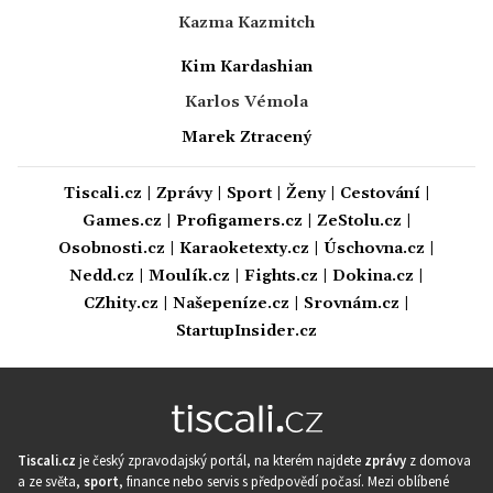
Kazma Kazmitch
Kim Kardashian
Karlos Vémola
Marek Ztracený
Tiscali.cz
|
Zprávy
|
Sport
|
Ženy
|
Cestování
|
Games.cz
|
Profigamers.cz
|
ZeStolu.cz
|
Osobnosti.cz
|
Karaoketexty.cz
|
Úschovna.cz
|
Nedd.cz
|
Moulík.cz
|
Fights.cz
|
Dokina.cz
|
CZhity.cz
|
Našepeníze.cz
|
Srovnám.cz
|
StartupInsider.cz
Tiscali.cz
je český zpravodajský portál, na kterém najdete
zprávy
z domova
a ze světa,
sport
, finance nebo servis s předpovědí počasí. Mezi oblíbené