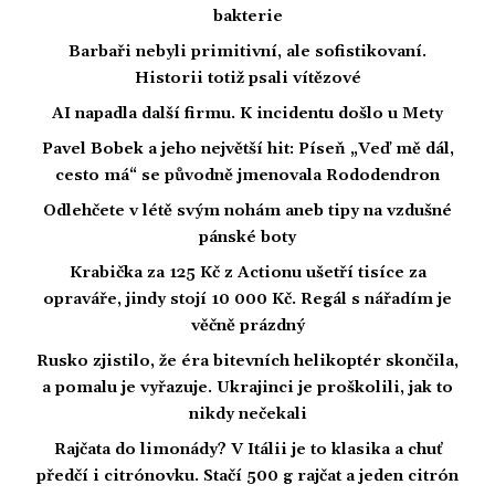
bakterie
Barbaři nebyli primitivní, ale sofistikovaní.
Historii totiž psali vítězové
AI napadla další firmu. K incidentu došlo u Mety
Pavel Bobek a jeho největší hit: Píseň „Veď mě dál,
cesto má“ se původně jmenovala Rododendron
Odlehčete v létě svým nohám aneb tipy na vzdušné
pánské boty
Krabička za 125 Kč z Actionu ušetří tisíce za
opraváře, jindy stojí 10 000 Kč. Regál s nářadím je
věčně prázdný
Rusko zjistilo, že éra bitevních helikoptér skončila,
a pomalu je vyřazuje. Ukrajinci je proškolili, jak to
nikdy nečekali
Rajčata do limonády? V Itálii je to klasika a chuť
předčí i citrónovku. Stačí 500 g rajčat a jeden citrón