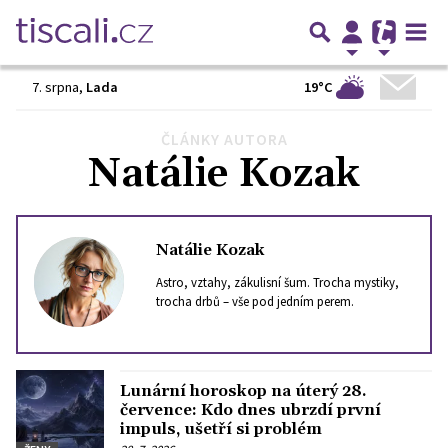
19°C
7. srpna
,
Lada
ČLÁNKY AUTORA
Předchozí
1
2
3
4
…
48
Další
Natálie Kozak
Natálie Kozak
Astro, vztahy, zákulisní šum. Trocha mystiky,
trocha drbů – vše pod jedním perem.
Lunární horoskop na úterý 28.
července: Kdo dnes ubrzdí první
impuls, ušetří si problém