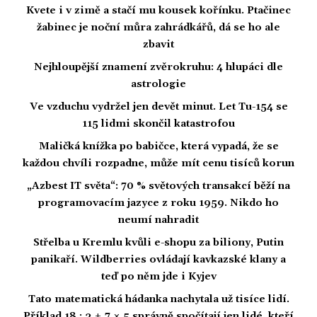
Kvete i v zimě a stačí mu kousek kořínku. Ptačinec
žabinec je noční můra zahrádkářů, dá se ho ale
zbavit
Nejhloupější znamení zvěrokruhu: 4 hlupáci dle
astrologie
Ve vzduchu vydržel jen devět minut. Let Tu-154 se
115 lidmi skončil katastrofou
Maličká knížka po babičce, která vypadá, že se
každou chvíli rozpadne, může mít cenu tisíců korun
„Azbest IT světa“: 70 % světových transakcí běží na
programovacím jazyce z roku 1959. Nikdo ho
neumí nahradit
Střelba u Kremlu kvůli e-shopu za biliony, Putin
panikaří. Wildberries ovládají kavkazské klany a
teď po něm jde i Kyjev
Tato matematická hádanka nachytala už tisíce lidí.
Příklad 18 : 3 + 7 × 5 správně spočítají jen lidé, kteří