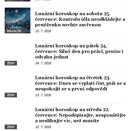
Lunární horoskop na sobotu 25.
července: Kontrolu těla neodkládejte a
peněženku nechte zavřenou
25. 7. 2026
MAGAZÍN
Lunární horoskop na pátek 24.
července: Silný den pro práci, peníze i
odvahu jednat
24. 7. 2026
ŽENY
Lunární horoskop na čtvrtek 23.
července: Dnes se vyplatí číst, ptát se a
nespokojit se s první odpovědí
23. 7. 2026
ŽENY
Lunární horoskop na středu 22.
července: Nepodepisujte, nespouštějte
a neslibujte víc, než musíte
22. 7. 2026
ŽENY