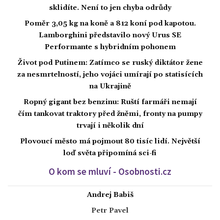
sklidíte. Není to jen chyba odrůdy
Poměr 3,05 kg na koně a 812 koní pod kapotou.
Lamborghini představilo nový Urus SE
Performante s hybridním pohonem
Život pod Putinem: Zatímco se ruský diktátor žene
za nesmrtelností, jeho vojáci umírají po statisících
na Ukrajině
Ropný gigant bez benzinu: Ruští farmáři nemají
čím tankovat traktory před žněmi, fronty na pumpy
trvají i několik dní
Plovoucí město má pojmout 80 tisíc lidí. Největší
loď světa připomíná sci-fi
O kom se mluví - Osobnosti.cz
Andrej Babiš
Petr Pavel