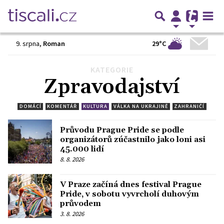
29°C
9. srpna
,
Roman
KATEGORIE
Předchozí
1
2
3
…
25
Další
Zpravodajství
DOMÁCÍ
KOMENTÁŘ
KULTURA
VÁLKA NA UKRAJINĚ
ZAHRANIČÍ
Průvodu Prague Pride se podle
organizátorů zúčastnilo jako loni asi
45.000 lidí
8. 8. 2026
V Praze začíná dnes festival Prague
Pride, v sobotu vyvrcholí duhovým
průvodem
3. 8. 2026