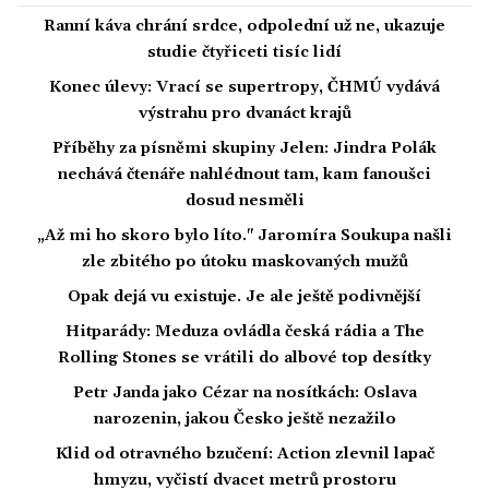
Ranní káva chrání srdce, odpolední už ne, ukazuje
studie čtyřiceti tisíc lidí
Konec úlevy: Vrací se supertropy, ČHMÚ vydává
výstrahu pro dvanáct krajů
Příběhy za písněmi skupiny Jelen: Jindra Polák
nechává čtenáře nahlédnout tam, kam fanoušci
dosud nesměli
„Až mi ho skoro bylo líto." Jaromíra Soukupa našli
zle zbitého po útoku maskovaných mužů
Opak dejá vu existuje. Je ale ještě podivnější
Hitparády: Meduza ovládla česká rádia a The
Rolling Stones se vrátili do albové top desítky
Petr Janda jako Cézar na nosítkách: Oslava
narozenin, jakou Česko ještě nezažilo
Klid od otravného bzučení: Action zlevnil lapač
hmyzu, vyčistí dvacet metrů prostoru