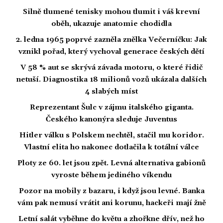
Silně tlumené tenisky mohou tlumit i váš krevní
oběh, ukazuje anatomie chodidla
2. ledna 1965 poprvé zazněla znělka Večerníčku: Jak
vznikl pořad, který vychoval generace českých dětí
V 58 % aut se skrývá závada motoru, o které řidič
netuší. Diagnostika 18 milionů vozů ukázala dalších
4 slabých míst
Reprezentant Šulc v zájmu italského giganta.
Českého kanonýra sleduje Juventus
Hitler válku s Polskem nechtěl, stačil mu koridor.
Vlastní elita ho nakonec dotlačila k totální válce
Ploty ze 60. let jsou zpět. Levná alternativa gabionů
vyroste během jediného víkendu
Pozor na mobily z bazaru, i když jsou levné. Banka
vám pak nemusí vrátit ani korunu, hackeři mají žně
Letní salát vyběhne do květu a zhořkne dřív, než ho