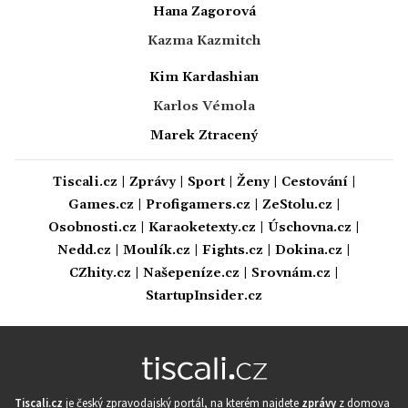
Hana Zagorová
Kazma Kazmitch
Kim Kardashian
Karlos Vémola
Marek Ztracený
Tiscali.cz
|
Zprávy
|
Sport
|
Ženy
|
Cestování
|
Games.cz
|
Profigamers.cz
|
ZeStolu.cz
|
Osobnosti.cz
|
Karaoketexty.cz
|
Úschovna.cz
|
Nedd.cz
|
Moulík.cz
|
Fights.cz
|
Dokina.cz
|
CZhity.cz
|
Našepeníze.cz
|
Srovnám.cz
|
StartupInsider.cz
Tiscali.cz
je český zpravodajský portál, na kterém najdete
zprávy
z domova