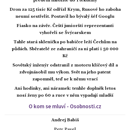
předem naložíte do 1 tekutiny
Dron za 125 tisíc Kč odřízl Krym, Rusové ho zaboha
neumí sestřelit. Postavil ho bývalý šéf Googlu
Fiasko na závěr. Čeští juniorští reprezentanti
vyhořeli se Švýcarskem
Tahle stará sklenička po babičce leží Čechům na
půdách. Sběratelé ze zahraničí za ni platí i 50 000
Kč
Sovětský inženýr odstranil z motoru klíčový díl a
zdvojnásobil mu výkon. Svět na jeho patent
zapomněl, teď se k němu vrací
Ani hodinky, ani náramek: tenhle doplněk letos
nosí ženy po 60 a ruce v něm vypadají mladší
O kom se mluví - Osobnosti.cz
Andrej Babiš
Petr Pavel