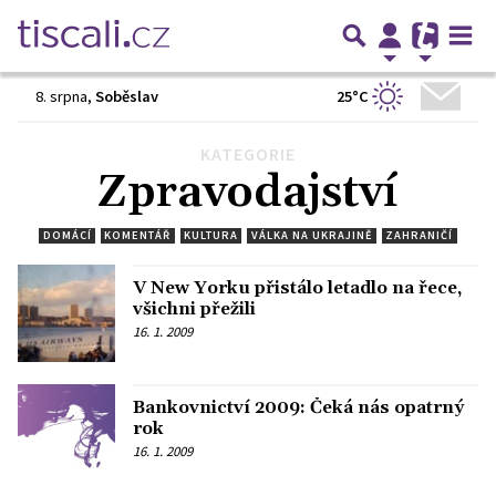
25°C
8. srpna
,
Soběslav
KATEGORIE
Předchozí
1
…
7351
7352
7353
7354
7355
…
Zpravodajství
7392
Další
DOMÁCÍ
KOMENTÁŘ
KULTURA
VÁLKA NA UKRAJINĚ
ZAHRANIČÍ
V New Yorku přistálo letadlo na řece,
všichni přežili
16. 1. 2009
Bankovnictví 2009: Čeká nás opatrný
rok
16. 1. 2009