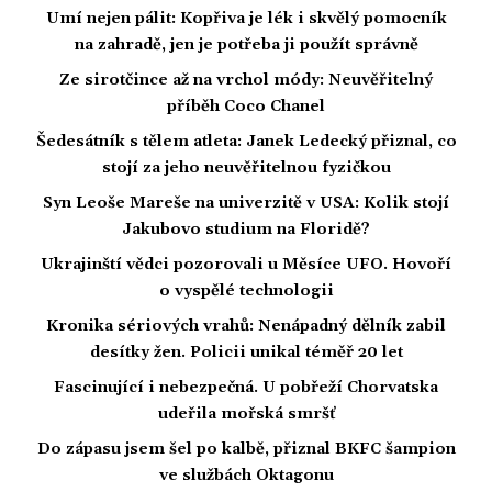
Umí nejen pálit: Kopřiva je lék i skvělý pomocník
na zahradě, jen je potřeba ji použít správně
Ze sirotčince až na vrchol módy: Neuvěřitelný
příběh Coco Chanel
Šedesátník s tělem atleta: Janek Ledecký přiznal, co
stojí za jeho neuvěřitelnou fyzičkou
Syn Leoše Mareše na univerzitě v USA: Kolik stojí
Jakubovo studium na Floridě?
Ukrajinští vědci pozorovali u Měsíce UFO. Hovoří
o vyspělé technologii
Kronika sériových vrahů: Nenápadný dělník zabil
desítky žen. Policii unikal téměř 20 let
Fascinující i nebezpečná. U pobřeží Chorvatska
udeřila mořská smršť
Do zápasu jsem šel po kalbě, přiznal BKFC šampion
ve službách Oktagonu