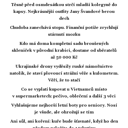
Těsně před osmdesátkou strčí mladší kolegyně do
kapsy. Nejkrásnější outfity Jany Švandové berou
dech
Chudoba zanechává stopu. Finanční potíže zrychlují
stárnutí mozku
Kdo má doma kompletní sadu broušených
skleniček v původní krabici, dostane od sběratelů
až 50 000 Kč
Ukrajinské drony vyděsily ruské námořnictvo
natolik, že staví plovoucí strážní věže s kulometem.
Věří, že to stačí
Co se vyplatí kupovat u Vietnamců místo
v supermarketech: pečivo, oblečení a další 3 věci
Vyhlašujeme nejhorší letní boty pro seniory. Nosí
je všude, ale ohrožují se tím
Ani sůl, ani koření: kuře bude šťavnaté, když ho den