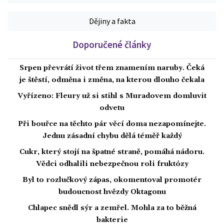
Dějiny a fakta
Doporučené články
Srpen převrátí život třem znamením naruby. Čeká
je štěstí, odměna i změna, na kterou dlouho čekala
Vyřízeno: Fleury už si stihl s Muradovem domluvit
odvetu
Při bouřce na těchto pár věcí doma nezapomínejte.
Jednu zásadní chybu dělá téměř každý
Cukr, který stojí na špatné straně, pomáhá nádoru.
Vědci odhalili nebezpečnou roli fruktózy
Byl to rozlučkový zápas, okomentoval promotér
budoucnost hvězdy Oktagonu
Chlapec snědl sýr a zemřel. Mohla za to běžná
bakterie