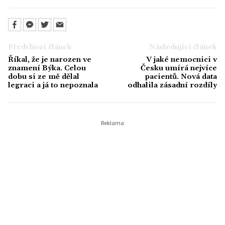
Předchozí článek
Následující článek
Říkal, že je narozen ve
V jaké nemocnici v
znamení Býka. Celou
Česku umírá nejvíce
dobu si ze mě dělal
pacientů. Nová data
legraci a já to nepoznala
odhalila zásadní rozdíly