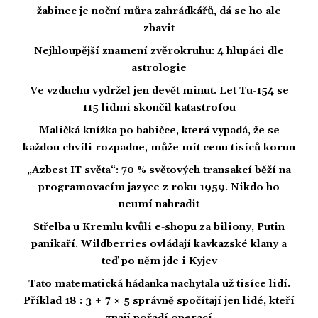
žabinec je noční můra zahrádkářů, dá se ho ale
zbavit
Nejhloupější znamení zvěrokruhu: 4 hlupáci dle
astrologie
Ve vzduchu vydržel jen devět minut. Let Tu-154 se
115 lidmi skončil katastrofou
Maličká knížka po babičce, která vypadá, že se
každou chvíli rozpadne, může mít cenu tisíců korun
„Azbest IT světa“: 70 % světových transakcí běží na
programovacím jazyce z roku 1959. Nikdo ho
neumí nahradit
Střelba u Kremlu kvůli e-shopu za biliony, Putin
panikaří. Wildberries ovládají kavkazské klany a
teď po něm jde i Kyjev
Tato matematická hádanka nachytala už tisíce lidí.
Příklad 18 : 3 + 7 × 5 správně spočítají jen lidé, kteří
znají pořadí operací