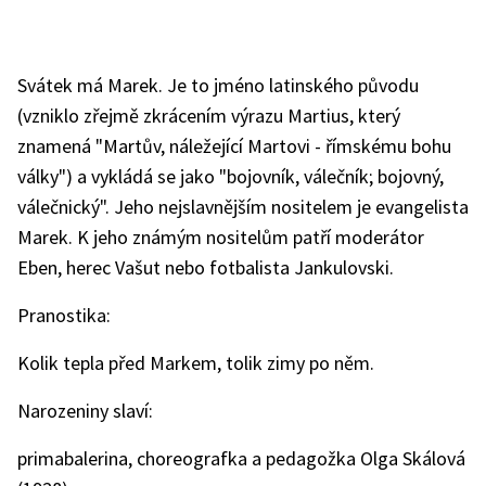
Svátek má Marek. Je to jméno latinského původu
(vzniklo zřejmě zkrácením výrazu Martius, který
znamená "Martův, náležející Martovi - římskému bohu
války") a vykládá se jako "bojovník, válečník; bojovný,
válečnický". Jeho nejslavnějším nositelem je evangelista
Marek. K jeho známým nositelům patří moderátor
Eben, herec Vašut nebo fotbalista Jankulovski.
Pranostika:
Kolik tepla před Markem, tolik zimy po něm.
Narozeniny slaví:
primabalerina, choreografka a pedagožka Olga Skálová