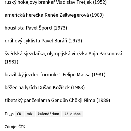
ruský hokejový brankář Vladislav Treťjak (1952)
americká herečka Renée Zellwegerová (1969)
houslista Pavel Šporcl (1973)
dráhový cyklista Pavel Buráň (1973)
švédská sjezdařka, olympijská vítězka Anja Pärsonová
(1981)
brazilský jezdec formule 1 Felipe Massa (1981)
běžec na lyžích Dušan Kožíšek (1983)
tibetský pančenlama Gendün Čhökji Ňima (1989)
Tagy:
ČR
mix
kalendárium
25. dubna
Zdroje:
ČTK