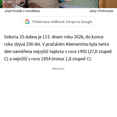
Josef Dvořák s manželkou
zdroj: Profimedia
Přidat mezi oblíbené zdroje na Googlu
Sobota 25.dubna je 115. dnem roku 2026, do konce
roku zbývá 250 dní. V pražském Klementinu byla tento
den naměřena nejvyšší teplota v roce 1992 (27,0 stupně
C) a nejnižší v roce 1854 (minus 1,8 stupně C).