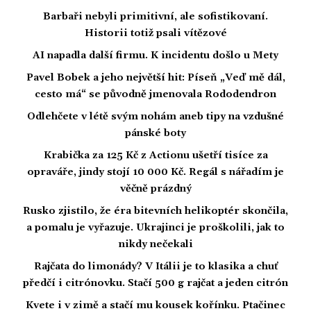
Barbaři nebyli primitivní, ale sofistikovaní.
Historii totiž psali vítězové
AI napadla další firmu. K incidentu došlo u Mety
Pavel Bobek a jeho největší hit: Píseň „Veď mě dál,
cesto má“ se původně jmenovala Rododendron
Odlehčete v létě svým nohám aneb tipy na vzdušné
pánské boty
Krabička za 125 Kč z Actionu ušetří tisíce za
opraváře, jindy stojí 10 000 Kč. Regál s nářadím je
věčně prázdný
Rusko zjistilo, že éra bitevních helikoptér skončila,
a pomalu je vyřazuje. Ukrajinci je proškolili, jak to
nikdy nečekali
Rajčata do limonády? V Itálii je to klasika a chuť
předčí i citrónovku. Stačí 500 g rajčat a jeden citrón
Kvete i v zimě a stačí mu kousek kořínku. Ptačinec