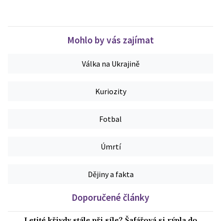
Mohlo by vás zajímat
Válka na Ukrajině
Kuriozity
Fotbal
Úmrtí
Dějiny a fakta
Doporučené články
Letité křivdy stále při síle? Šafářová si rýpla do