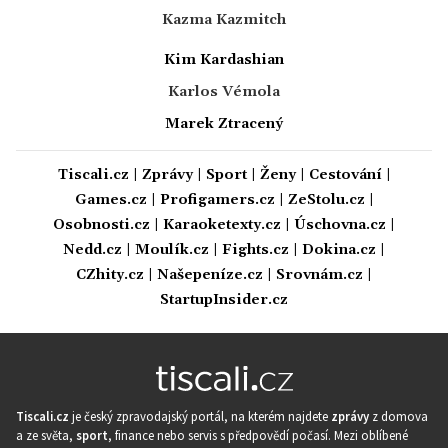
Kazma Kazmitch
Kim Kardashian
Karlos Vémola
Marek Ztracený
Tiscali.cz
|
Zprávy
|
Sport
|
Ženy
|
Cestování
|
Games.cz
|
Profigamers.cz
|
ZeStolu.cz
|
Osobnosti.cz
|
Karaoketexty.cz
|
Úschovna.cz
|
Nedd.cz
|
Moulík.cz
|
Fights.cz
|
Dokina.cz
|
CZhity.cz
|
Našepeníze.cz
|
Srovnám.cz
|
StartupInsider.cz
Tiscali.cz
je český zpravodajský portál, na kterém najdete
zprávy
z domova
a ze světa,
sport
, finance nebo servis s předpovědí počasí. Mezi oblíbené