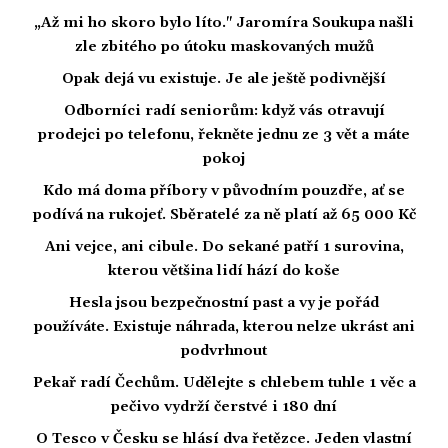
„Až mi ho skoro bylo líto." Jaromíra Soukupa našli
zle zbitého po útoku maskovaných mužů
Opak dejá vu existuje. Je ale ještě podivnější
Odborníci radí seniorům: když vás otravují
prodejci po telefonu, řekněte jednu ze 3 vět a máte
pokoj
Kdo má doma příbory v původním pouzdře, ať se
podívá na rukojeť. Sběratelé za ně platí až 65 000 Kč
Ani vejce, ani cibule. Do sekané patří 1 surovina,
kterou většina lidí hází do koše
Hesla jsou bezpečnostní past a vy je pořád
používáte. Existuje náhrada, kterou nelze ukrást ani
podvrhnout
Pekař radí Čechům. Udělejte s chlebem tuhle 1 věc a
pečivo vydrží čerstvé i 180 dní
O Tesco v Česku se hlásí dva řetězce. Jeden vlastní