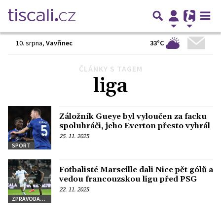
33°C
10. srpna
,
Vavřinec
ČLÁNKY S TAGEM
Předchozí
1
2
3
4
5
6
…
23
Další
liga
Záložník Gueye byl vyloučen za facku
spoluhráči, jeho Everton přesto vyhrál
25. 11. 2025
SPORT
Fotbalisté Marseille dali Nice pět gólů a
vedou francouzskou ligu před PSG
22. 11. 2025
ZPRAVODAJSTVÍ