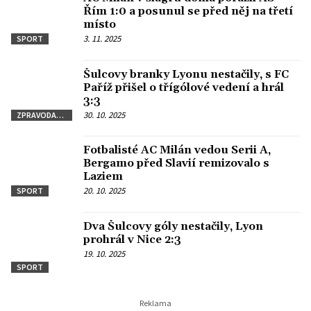
Řím 1:0 a posunul se před něj na třetí
místo
3. 11. 2025
SPORT
Šulcovy branky Lyonu nestačily, s FC
Paříž přišel o třígólové vedení a hrál
3:3
30. 10. 2025
ZPRAVODAJSTVÍ
Fotbalisté AC Milán vedou Serii A,
Bergamo před Slavií remizovalo s
Laziem
20. 10. 2025
SPORT
Dva Šulcovy góly nestačily, Lyon
prohrál v Nice 2:3
19. 10. 2025
SPORT