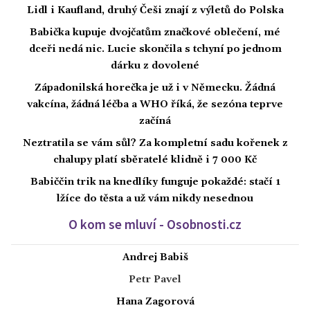
Lidl i Kaufland, druhý Češi znají z výletů do Polska
Babička kupuje dvojčatům značkové oblečení, mé
dceři nedá nic. Lucie skončila s tchyní po jednom
dárku z dovolené
Západonilská horečka je už i v Německu. Žádná
vakcína, žádná léčba a WHO říká, že sezóna teprve
začíná
Neztratila se vám sůl? Za kompletní sadu kořenek z
chalupy platí sběratelé klidně i 7 000 Kč
Babiččin trik na knedlíky funguje pokaždé: stačí 1
lžíce do těsta a už vám nikdy nesednou
O kom se mluví - Osobnosti.cz
Andrej Babiš
Petr Pavel
Hana Zagorová