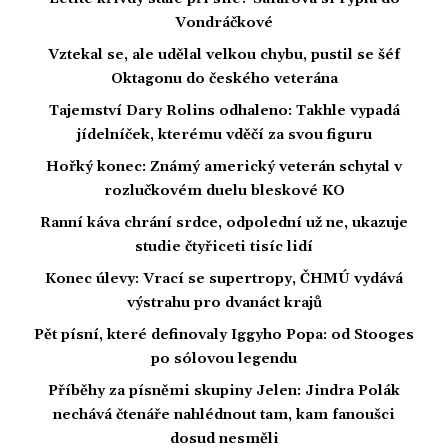
Vondráčkové
Vztekal se, ale udělal velkou chybu, pustil se šéf
Oktagonu do českého veterána
Tajemství Dary Rolins odhaleno: Takhle vypadá
jídelníček, kterému vděčí za svou figuru
Hořký konec: Známý americký veterán schytal v
rozlučkovém duelu bleskové KO
Ranní káva chrání srdce, odpolední už ne, ukazuje
studie čtyřiceti tisíc lidí
Konec úlevy: Vrací se supertropy, ČHMÚ vydává
výstrahu pro dvanáct krajů
Pět písní, které definovaly Iggyho Popa: od Stooges
po sólovou legendu
Příběhy za písněmi skupiny Jelen: Jindra Polák
nechává čtenáře nahlédnout tam, kam fanoušci
dosud nesměli