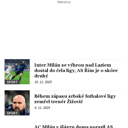
Inter Milán se výhrou nad Laziem
dostal do čela ligy, AS Řím je o skóre
druhý
10. 11. 2025
SPORT
Během zápasu srbské fotbalové ligy
zemřel trenér Žižovič
4. 11. 2025
SPORT
AC Milán v šlágru doma porazil AS