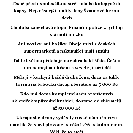
Těsně před osmdesátkou strčí mladší kolegyně do
kapsy. Nejkrásnější outfity Jany Švandové berou
dech
Chudoba zanechává stopu. Finanční potíže zrychlují
stárnutí mozku
Ani vozíky, ani košíky. Oboje mizí z českých
supermarketů a nakupující mají smůlu
Tahle květina přitahuje na zahradu klíšťata. Češi o
tom nemají ani tušení a vesele ji sází dál
Měla ji v kuchyni každá druhá žena, dnes za tuhle
formu na bábovku dávají sběratelé až 5 000 Kč
Kdo má doma kompletní sadu broušených
skleniček v původní krabici, dostane od sběratelů
až 50 000 Kč
Ukrajinské drony vyděsily ruské námořnictvo
natolik, že staví plovoucí strážní věže s kulometem.
Věří, že to stačí