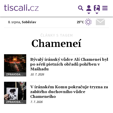
25°C
8. srpna
,
Soběslav
ČLÁNKY S TAGEM
Chameneí
Bývalý íránský vůdce Alí Chameneí byl
po sérii pietních obřadů pohřben v
Mašhadu
10. 7. 2026
ZPRAVODAJSTVÍ
V íránském Komu pokračuje tryzna za
zabitého duchovního vůdce
Chameneího
7. 7. 2026
ZPRAVODAJSTVÍ