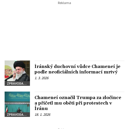
Íránský duchovní vůdce Chameneí je
podle neoficiálních informací mrtvý
1. 3. 2026
ZPRAVODAJSTVÍ
Chameneí označil Trumpa za zločince
a přičetl mu oběti při protestech v
Íránu
18. 1. 2026
ZPRAVODAJSTVÍ