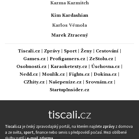
Kazma Kazmitch
Kim Kardashian
Karlos Vémola
Marek Ztracený
Tiscali.cz
|
Zprávy
|
Sport
|
Ženy
|
Cestování
|
Games.cz
|
Profigamers.cz
|
ZeStolu.cz
|
Osobnosti.cz
|
Karaoketexty.cz
|
Úschovna.cz
|
Nedd.cz
|
Moulík.cz
|
Fights.cz
|
Dokina.cz
|
CZhity.cz
|
Našepeníze.cz
|
Srovnám.cz
|
StartupInsider.cz
Tiscali.cz
je český zpravodajský portál, na kterém najdete
zprávy
z domova
a ze světa,
sport
, finance nebo servis s předpovědí počasí. Mezi oblíbené
služby patří i
e-mail zdarma
.