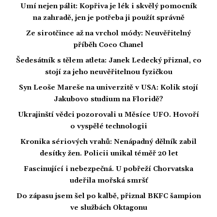
Umí nejen pálit: Kopřiva je lék i skvělý pomocník
na zahradě, jen je potřeba ji použít správně
Ze sirotčince až na vrchol módy: Neuvěřitelný
příběh Coco Chanel
Šedesátník s tělem atleta: Janek Ledecký přiznal, co
stojí za jeho neuvěřitelnou fyzičkou
Syn Leoše Mareše na univerzitě v USA: Kolik stojí
Jakubovo studium na Floridě?
Ukrajinští vědci pozorovali u Měsíce UFO. Hovoří
o vyspělé technologii
Kronika sériových vrahů: Nenápadný dělník zabil
desítky žen. Policii unikal téměř 20 let
Fascinující i nebezpečná. U pobřeží Chorvatska
udeřila mořská smršť
Do zápasu jsem šel po kalbě, přiznal BKFC šampion
ve službách Oktagonu