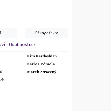
í
Dějiny a fakta
ví - Osobnosti.cz
Kim Kardashian
Karlos Vémola
á
Marek Ztracený
tch