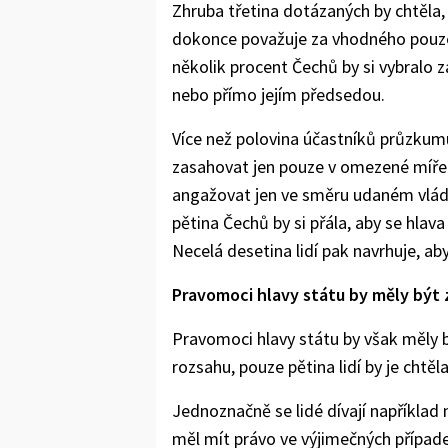
Zhruba třetina dotázaných by chtěla, 
dokonce považuje za vhodného pouze 
několik procent Čechů by si vybralo z
nebo přímo jejím předsedou.
Více než polovina účastníků průzkumu
zasahovat jen pouze v omezené míře. 
angažovat jen ve směru udaném vládou
pětina Čechů by si přála, aby se hlava
Necelá desetina lidí pak navrhuje, aby
Pravomoci hlavy státu by měly být
Pravomoci hlavy státu by však měly 
rozsahu, pouze pětina lidí by je chtěla
Jednoznačně se lidé dívají například
měl mít právo ve výjimečných případ