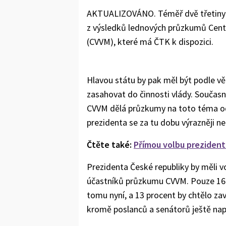
AKTUALIZOVÁNO. Téměř dvě třetiny Č
z výsledků lednových průzkumů Cent
(CVVM), které má ČTK k dispozici.
Hlavou státu by pak měl být podle vě
zasahovat do činnosti vlády. Součas
CVVM dělá průzkumy na toto téma od 
prezidenta se za tu dobu výrazněji ne
Čtěte také:
Přímou volbu prezidenta
Prezidenta České republiky by měli vo
účastníků průzkumu CVVM. Pouze 16 p
tomu nyní, a 13 procent by chtělo zav
kromě poslanců a senátorů ještě napří