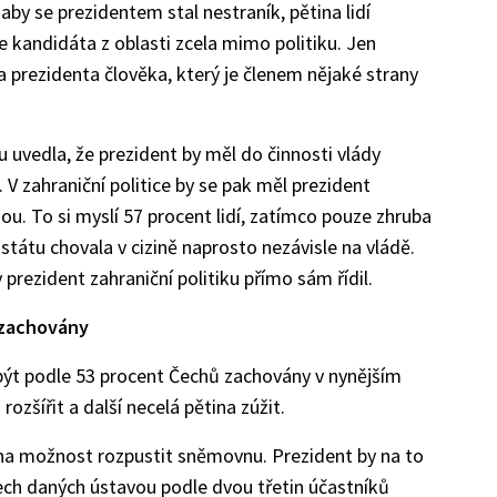
aby se prezidentem stal nestraník, pětina lidí
kandidáta z oblasti zcela mimo politiku. Jen
a prezidenta člověka, který je členem nějaké strany
 uvedla, že prezident by měl do činnosti vlády
V zahraniční politice by se pak měl prezident
. To si myslí 57 procent lidí, zatímco pouze zhruba
 státu chovala v cizině naprosto nezávisle na vládě.
 prezident zahraniční politiku přímo sám řídil.
 zachovány
být podle 53 procent Čechů zachovány v nynějším
 rozšířit a další necelá pětina zúžit.
 na možnost rozpustit sněmovnu. Prezident by na to
ech daných ústavou podle dvou třetin účastníků