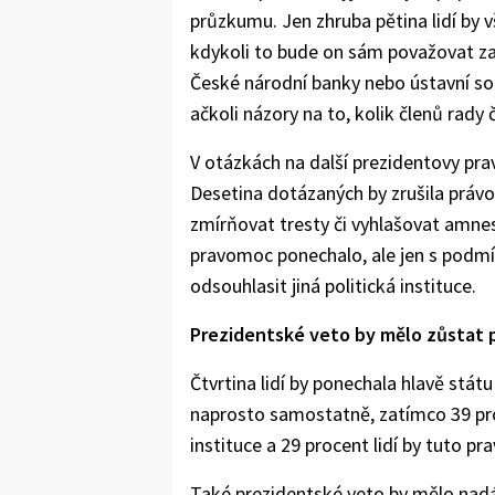
průzkumu. Jen zhruba pětina lidí by 
kdykoli to bude on sám považovat za
České národní banky nebo ústavní so
ačkoli názory na to, kolik členů rady
V otázkách na další prezidentovy pra
Desetina dotázaných by zrušila práv
zmírňovat tresty či vyhlašovat amnest
pravomoc ponechalo, ale jen s podmí
odsouhlasit jiná politická instituce.
Prezidentské veto by mělo zůstat 
Čtvrtina lidí by ponechala hlavě stá
naprosto samostatně, zatímco 39 pro
instituce a 29 procent lidí by tuto pr
Také prezidentské veto by mělo nadá