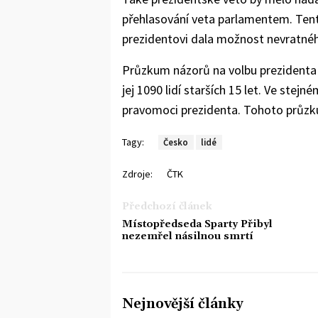
přehlasování veta parlamentem. Tento
prezidentovi dala možnost nevratné
Průzkum názorů na volbu prezidenta d
jej 1090 lidí starších 15 let. Ve stej
pravomoci prezidenta. Tohoto průzku
Tagy:
Česko
lidé
Zdroje:
ČTK
Předchozí článek
Místopředseda Sparty Přibyl
nezemřel násilnou smrtí
Nejnovější články