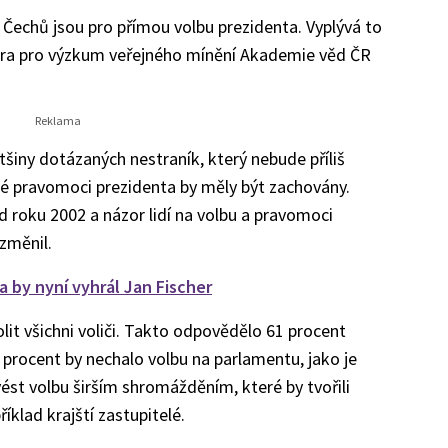
echů jsou pro přímou volbu prezidenta. Vyplývá to
ra pro výzkum veřejného mínění Akademie věd ČR
tšiny dotázaných nestraník, který nebude příliš
né pravomoci prezidenta by měly být zachovány.
roku 2002 a názor lidí na volbu a pravomoci
změnil.
 by nyní vyhrál Jan Fischer
lit všichni voliči. Takto odpovědělo 61 procent
rocent by nechalo volbu na parlamentu, jako je
ést volbu širším shromážděním, které by tvořili
klad krajští zastupitelé.