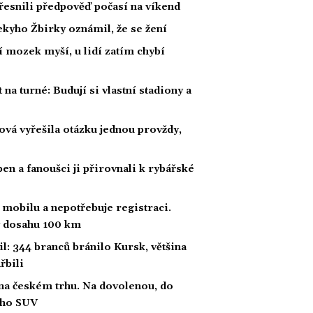
esnili předpověď počasí na víkend
kyho Žbirky oznámil, že se žení
í mozek myší, u lidí zatím chybí
 na turné: Budují si vlastní stadiony a
ová vyřešila otázku jednou provždy,
en a fanoušci ji přirovnali k rybářské
v mobilu a nepotřebuje registraci.
 v dosahu 100 km
l: 344 branců bránilo Kursk, většina
řbili
 na českém trhu. Na dovolenou, do
ího SUV