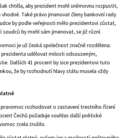
však chtěla, aby prezident mohl sněmovnu rozpustit,
 vhodné. Také právo jmenovat členy bankovní rady
udce by podle veřejnosti mělo prezidentovi zůstat,
 či soudců by mohl sám jmenovat, se již různí.
vomoci je už česká společnost značně rozdělena.
o prezidenta udělovat milosti odsouzeným,
ie. Dalších 41 procent by sice prezidentovi tuto
nkou, že by rozhodnutí hlavy státu musela vždy
platné
tu pravomoc rozhodovat o zastavení trestního řízení
cent Čechů požaduje souhlas další politické
avomoc zcela zrušilo.
le zůstat platné, ovšem jen s možností opětovného