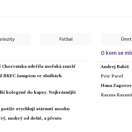
uriozity
Fotbal
Úmrt
O kom se mlu
ží Chorvatska udeřila mořská smršť
Andrej Babiš
nal BKFC šampion ve službách
Petr Pavel
Hana Zagorov
ší kolegyně do kapsy. Nejkrásnější
Kazma Kazmi
potíže zrychlují stárnutí mozku
ivý, mokrý od deště, a přesto