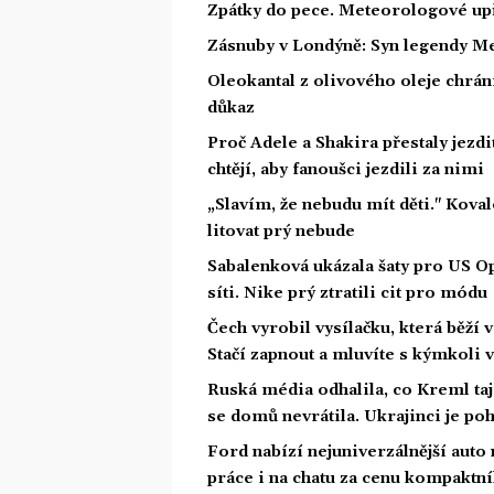
Zpátky do pece. Meteorologové upř
Zásnuby v Londýně: Syn legendy Me
Oleokantal z olivového oleje chrán
důkaz
Proč Adele a Shakira přestaly jezdit
chtějí, aby fanoušci jezdili za nimi
„Slavím, že nebudu mít děti." Koval
litovat prý nebude
Sabalenková ukázala šaty pro US Op
síti. Nike prý ztratili cit pro módu
Čech vyrobil vysílačku, která běží 
Stačí zapnout a mluvíte s kýmkoli
Ruská média odhalila, co Kreml taji
se domů nevrátila. Ukrajinci je poh
Ford nabízí nejuniverzálnější auto
práce i na chatu za cenu kompaktn