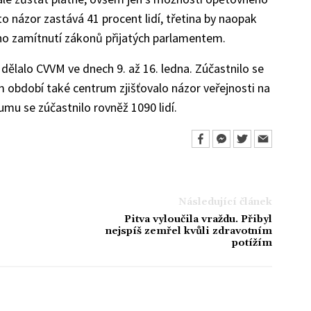
 názor zastává 41 procent lidí, třetina by naopak
ho zamítnutí zákonů přijatých parlamentem.
ělalo CVVM ve dnech 9. až 16. ledna. Zúčastnilo se
ném období také centrum zjišťovalo názor veřejnosti na
mu se zúčastnilo rovněž 1090 lidí.
Následující článek
Pitva vyloučila vraždu. Přibyl
nejspíš zemřel kvůli zdravotním
potížím