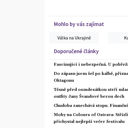
Mohlo by vás zajímat
Válka na Ukrajině
K
Doporučené články
Fascinující i nebezpečná. U pobře
Do zápasu jsem šel po kalbě, přiz
Oktagonu
Těsně před osmdesátkou strčí mlad
outfity Jany Švandové berou dech
Chudoba zanechává stopu. Finanční 
Moby na Colours of Ostrava: Střízl
přichystal nejlepší večer festivalu