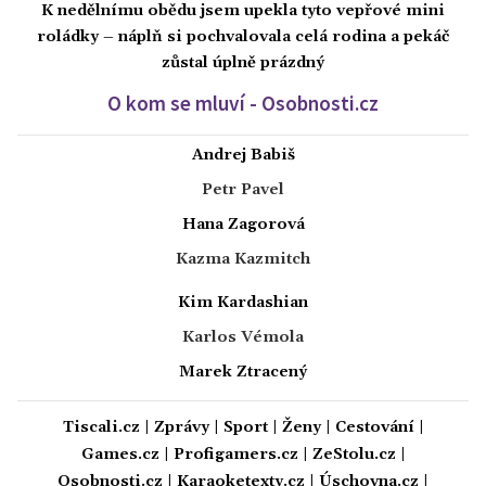
K nedělnímu obědu jsem upekla tyto vepřové mini
roládky – náplň si pochvalovala celá rodina a pekáč
zůstal úplně prázdný
O kom se mluví - Osobnosti.cz
Andrej Babiš
Petr Pavel
Hana Zagorová
Kazma Kazmitch
Kim Kardashian
Karlos Vémola
Marek Ztracený
Tiscali.cz
|
Zprávy
|
Sport
|
Ženy
|
Cestování
|
Games.cz
|
Profigamers.cz
|
ZeStolu.cz
|
Osobnosti.cz
|
Karaoketexty.cz
|
Úschovna.cz
|