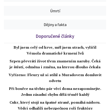
Úmrtí
Dějiny a fakta
Doporučené články
Byl jsem celý od krve, měl jsem strach, vylíčil
Vémola dramatické krmení lvů
Srpen převrátí život třem znamením naruby. Čeká
je štěstí, odměna i změna, na kterou dlouho čekala
Vyřízeno: Fleury už si stihl s Muradovem domluvit
odvetu
Při bouřce na těchto pár věcí doma nezapomínejte.
Jednu zásadní chybu dělá téměř každý
Cukr, který stojí na špatné straně, pomáhá nádoru.
Vědci odhalili nebezpečnou roli fruktózy