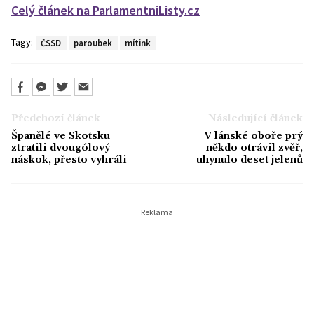
Celý článek na ParlamentniListy.cz
Tagy:
ČSSD
paroubek
mítink
Předchozí článek
Následující článek
Španělé ve Skotsku
V lánské oboře prý
ztratili dvougólový
někdo otrávil zvěř,
náskok, přesto vyhráli
uhynulo deset jelenů