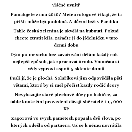
vláčné uvnitř
Pamatujete zimu 2010? Meteorologové říkají, že ta
příští může být podobná. A důvod leží v Pacifiku
Tahle česká zelenina je skvělá na hubnutí. Pokud
chcete ztratit kila, zařaďte ji do jídelníčku v tuto
denní dobu
Dýni po mexicku bez zavařování dělám každý rok –
nejlepší způsob, jak zpracovat úrodu. Vnoučata si
vždy vyprosí aspoň 5 sklenic domů
Psali jí, že je plochá. Solaříková jim odpověděla pěti
větami, které by si měl přečíst každý rodič dcery
Nevyhazujte staré plechové dózy po babičce, za
tahle konkrétní provedení dávají sběratelé i 15 000
Kč
Zagorová ve svých pamětech popsala dvě slova, po
kterých odešla od partnera. Už se k němu nevrátila