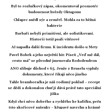
Byl to rozlučkový zápas, okomentoval promotér
budoucnost hvězdy Oktagonu
Chlapec snědl sýr a zemřel. Mohla za to běžná
bakterie
Barbaři nebyli primitivní, ale sofistikovaní.
Historii totiž psali vítězové
AI napadla další firmu. K incidentu došlo u Mety
Pavel Bobek a jeho největší hit: Píseň „Veď mě dál,
cesto má“ se původně jmenovala Rododendron
ANO slibuje důchod v 65. Jenže z Bruselu vypluly
dokumenty, které říkají něco jiného
Tahle bramboračka je náš rodinný poklad – recept
se dědí a dokonalou chuť jí dává právě tato speciální
jíška
Když chci něco dobrého a rychlého ke kafíčku, peču
tyto skořicové sušenky – křupavé navrchu a krásně