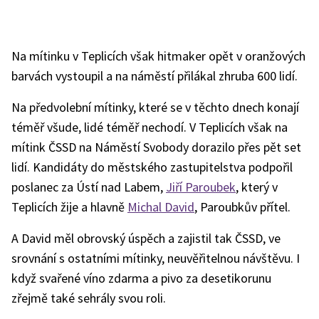
Na mítinku v Teplicích však hitmaker opět v oranžových
barvách vystoupil a na náměstí přilákal zhruba 600 lidí.
Na předvolební mítinky, které se v těchto dnech konají
téměř všude, lidé téměř nechodí. V Teplicích však na
mítink ČSSD na Náměstí Svobody dorazilo přes pět set
lidí. Kandidáty do městského zastupitelstva podpořil
poslanec za Ústí nad Labem,
Jiří Paroubek
, který v
Teplicích žije a hlavně
Michal David
, Paroubkův přítel.
A David měl obrovský úspěch a zajistil tak ČSSD, ve
srovnání s ostatními mítinky, neuvěřitelnou návštěvu. I
když svařené víno zdarma a pivo za desetikorunu
zřejmě také sehrály svou roli.