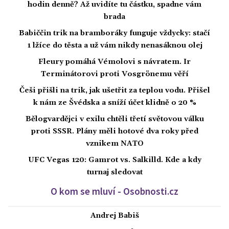
hodin denně? Až uvidíte tu částku, spadne vám
brada
Babiččin trik na bramboráky funguje vždycky: stačí
1 lžíce do těsta a už vám nikdy nenasáknou olej
Fleury pomáhá Vémolovi s návratem. Ir
Terminátorovi proti Vosgrönemu věří
Češi přišli na trik, jak ušetřit za teplou vodu. Přišel
k nám ze Švédska a sníží účet klidně o 20 %
Bělogvardějci v exilu chtěli třetí světovou válku
proti SSSR. Plány měli hotové dva roky před
vznikem NATO
UFC Vegas 120: Gamrot vs. Salkilld. Kde a kdy
turnaj sledovat
O kom se mluví - Osobnosti.cz
Andrej Babiš