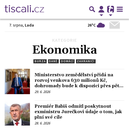
26°C
7. srpna
,
Lada
KATEGORIE
Předchozí
1
2
3
4
5
…
237
Další
Ekonomika
BURZA
DANĚ
DOMÁCÍ
ZAHRANIČÍ
Ministerstvo zemědělství přidá na
rozvoj venkova 630 milionů Kč,
dohromady bude k dispozici přes pět
miliard.
29. 6. 2026
Premiér Babiš odmítl poskytnout
exministru Jurečkovi údaje o tom, jak
plní své cíle
28. 6. 2026