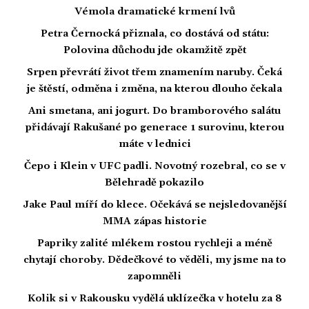
Vémola dramatické krmení lvů
Petra Černocká přiznala, co dostává od státu:
Polovina důchodu jde okamžitě zpět
Srpen převrátí život třem znamením naruby. Čeká
je štěstí, odměna i změna, na kterou dlouho čekala
Ani smetana, ani jogurt. Do bramborového salátu
přidávají Rakušané po generace 1 surovinu, kterou
máte v lednici
Čepo i Klein v UFC padli. Novotný rozebral, co se v
Bělehradě pokazilo
Jake Paul míří do klece. Očekává se nejsledovanější
MMA zápas historie
Papriky zalité mlékem rostou rychleji a méně
chytají choroby. Dědečkové to věděli, my jsme na to
zapomněli
Kolik si v Rakousku vydělá uklízečka v hotelu za 8