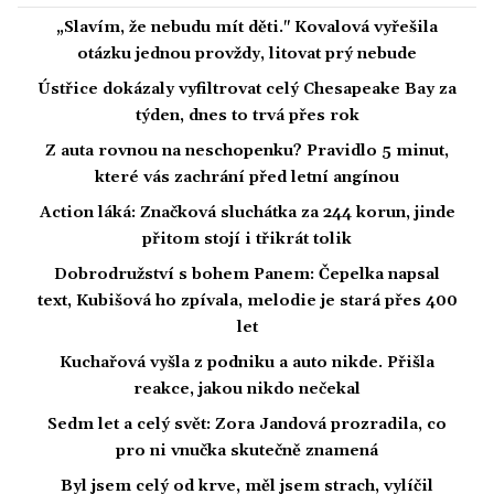
„Slavím, že nebudu mít děti." Kovalová vyřešila
otázku jednou provždy, litovat prý nebude
Ústřice dokázaly vyfiltrovat celý Chesapeake Bay za
týden, dnes to trvá přes rok
Z auta rovnou na neschopenku? Pravidlo 5 minut,
které vás zachrání před letní angínou
Action láká: Značková sluchátka za 244 korun, jinde
přitom stojí i třikrát tolik
Dobrodružství s bohem Panem: Čepelka napsal
text, Kubišová ho zpívala, melodie je stará přes 400
let
Kuchařová vyšla z podniku a auto nikde. Přišla
reakce, jakou nikdo nečekal
Sedm let a celý svět: Zora Jandová prozradila, co
pro ni vnučka skutečně znamená
Byl jsem celý od krve, měl jsem strach, vylíčil