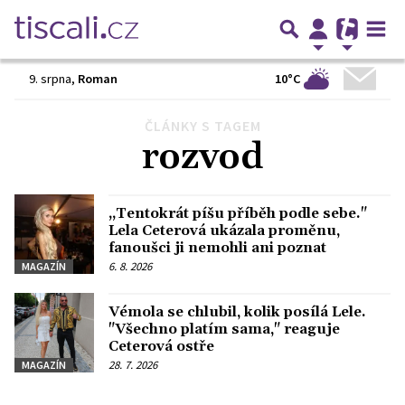
10°C
9. srpna
,
Roman
ČLÁNKY S TAGEM
Předchozí
1
2
3
…
29
Další
rozvod
„Tentokrát píšu příběh podle sebe."
Lela Ceterová ukázala proměnu,
fanoušci ji nemohli ani poznat
6. 8. 2026
MAGAZÍN
Vémola se chlubil, kolik posílá Lele.
"Všechno platím sama," reaguje
Ceterová ostře
28. 7. 2026
MAGAZÍN