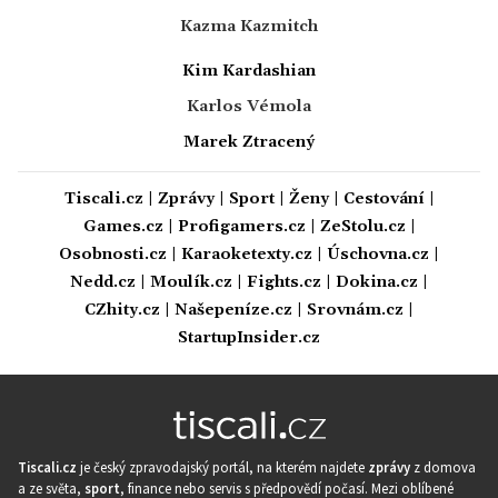
Kazma Kazmitch
Kim Kardashian
Karlos Vémola
Marek Ztracený
Tiscali.cz
|
Zprávy
|
Sport
|
Ženy
|
Cestování
|
Games.cz
|
Profigamers.cz
|
ZeStolu.cz
|
Osobnosti.cz
|
Karaoketexty.cz
|
Úschovna.cz
|
Nedd.cz
|
Moulík.cz
|
Fights.cz
|
Dokina.cz
|
CZhity.cz
|
Našepeníze.cz
|
Srovnám.cz
|
StartupInsider.cz
Tiscali.cz
je český zpravodajský portál, na kterém najdete
zprávy
z domova
a ze světa,
sport
, finance nebo servis s předpovědí počasí. Mezi oblíbené