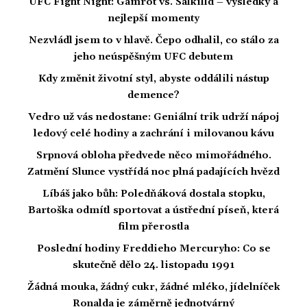
UFC Fight Night: Gamrot vs. Salkilld – výsledky a
nejlepší momenty
Nezvládl jsem to v hlavě. Čepo odhalil, co stálo za
jeho neúspěšným UFC debutem
Kdy změnit životní styl, abyste oddálili nástup
demence?
Vedro už vás nedostane: Geniální trik udrží nápoj
ledový celé hodiny a zachrání i milovanou kávu
Srpnová obloha předvede něco mimořádného.
Zatmění Slunce vystřídá noc plná padajících hvězd
Líbáš jako bůh: Poledňáková dostala stopku,
Bartoška odmítl sportovat a ústřední píseň, která
film přerostla
Poslední hodiny Freddieho Mercuryho: Co se
skutečně dělo 24. listopadu 1991
Žádná mouka, žádný cukr, žádné mléko, jídelníček
Ronalda je záměrně jednotvárný