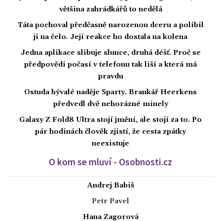
většina zahrádkářů to nedělá
Táta pochoval předčasně narozenou dceru a políbil
ji na čelo. Její reakce ho dostala na kolena
Jedna aplikace slibuje slunce, druhá déšť. Proč se
předpovědi počasí v telefonu tak liší a která má
pravdu
Ostuda bývalé naděje Sparty. Brankář Heerkens
předvedl dvě nehorázné minely
Galaxy Z Fold8 Ultra stojí jmění, ale stojí za to. Po
pár hodinách člověk zjistí, že cesta zpátky
neexistuje
O kom se mluví - Osobnosti.cz
Andrej Babiš
Petr Pavel
Hana Zagorová