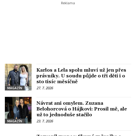
Karlos a Lela spolu mluví už jen přes
právníky. U soudu půjde o tři děti i o
sto tisíc měsíčně
27. 7. 2026
MAGAZÍN
Návrat ani omylem. Zuzana
Belohorcová o Hájkovi: Prosil mě, ale
už to jednoduše stačilo
23. 7. 2026
MAGAZÍN