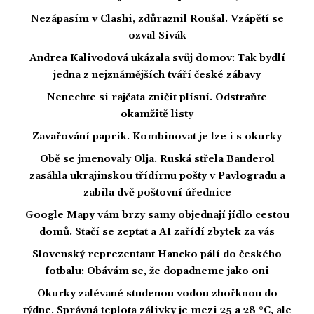
Nezápasím v Clashi, zdůraznil Roušal. Vzápětí se
ozval Sivák
Andrea Kalivodová ukázala svůj domov: Tak bydlí
jedna z nejznámějších tváří české zábavy
Nenechte si rajčata zničit plísní. Odstraňte
okamžitě listy
Zavařování paprik. Kombinovat je lze i s okurky
Obě se jmenovaly Olja. Ruská střela Banderol
zasáhla ukrajinskou třídírnu pošty v Pavlogradu a
zabila dvě poštovní úřednice
Google Mapy vám brzy samy objednají jídlo cestou
domů. Stačí se zeptat a AI zařídí zbytek za vás
Slovenský reprezentant Hancko pálí do českého
fotbalu: Obávám se, že dopadneme jako oni
Okurky zalévané studenou vodou zhořknou do
týdne. Správná teplota zálivky je mezi 25 a 28 °C, ale