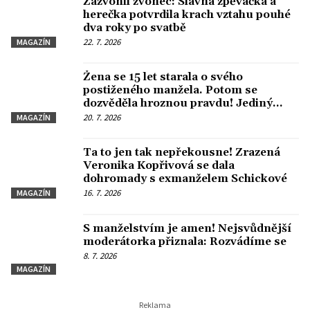
Zazvonil zvonec: Slavná zpěvačka a
herečka potvrdila krach vztahu pouhé
dva roky po svatbě
22. 7. 2026
MAGAZÍN
Žena se 15 let starala o svého
postiženého manžela. Potom se
dozvěděla hroznou pravdu! Jediný
okamžik jí převrátil život vzhůru
20. 7. 2026
MAGAZÍN
nohama
Ta to jen tak nepřekousne! Zrazená
Veronika Kopřivová se dala
dohromady s exmanželem Schickové
16. 7. 2026
MAGAZÍN
S manželstvím je amen! Nejsvůdnější
moderátorka přiznala: Rozvádíme se
8. 7. 2026
MAGAZÍN