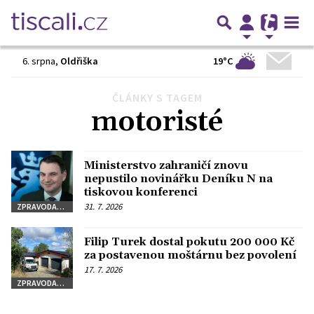
19°C
6. srpna
,
Oldřiška
ČLÁNKY S TAGEM
Předchozí
1
2
3
…
8
Další
motoristé
Ministerstvo zahraničí znovu
nepustilo novinářku Deníku N na
tiskovou konferenci
31. 7. 2026
ZPRAVODAJSTVÍ
Filip Turek dostal pokutu 200 000 Kč
za postavenou moštárnu bez povolení
17. 7. 2026
ZPRAVODAJSTVÍ