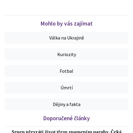
Mohlo by vás zajímat
Válka na Ukrajině
Kuriozity
Fotbal
Úmrtí
Dějiny a fakta
Doporučené články
Srpen převrátí život třem znamením naruby. Čeká