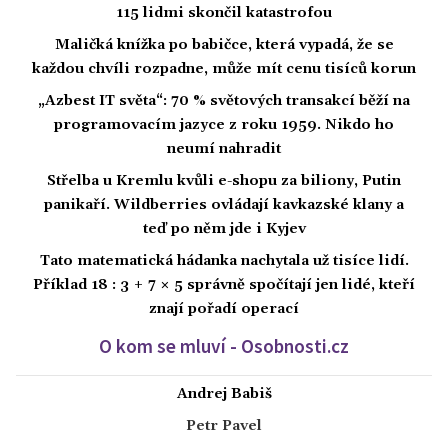
115 lidmi skončil katastrofou
Maličká knížka po babičce, která vypadá, že se
každou chvíli rozpadne, může mít cenu tisíců korun
„Azbest IT světa“: 70 % světových transakcí běží na
programovacím jazyce z roku 1959. Nikdo ho
neumí nahradit
Střelba u Kremlu kvůli e-shopu za biliony, Putin
panikaří. Wildberries ovládají kavkazské klany a
teď po něm jde i Kyjev
Tato matematická hádanka nachytala už tisíce lidí.
Příklad 18 : 3 + 7 × 5 správně spočítají jen lidé, kteří
znají pořadí operací
O kom se mluví - Osobnosti.cz
Andrej Babiš
Petr Pavel