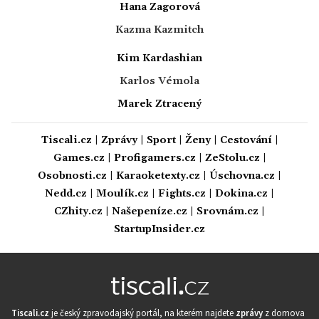
Hana Zagorová
Kazma Kazmitch
Kim Kardashian
Karlos Vémola
Marek Ztracený
Tiscali.cz
|
Zprávy
|
Sport
|
Ženy
|
Cestování
|
Games.cz
|
Profigamers.cz
|
ZeStolu.cz
|
Osobnosti.cz
|
Karaoketexty.cz
|
Úschovna.cz
|
Nedd.cz
|
Moulík.cz
|
Fights.cz
|
Dokina.cz
|
CZhity.cz
|
Našepeníze.cz
|
Srovnám.cz
|
StartupInsider.cz
Tiscali.cz
je český zpravodajský portál, na kterém najdete
zprávy
z domova