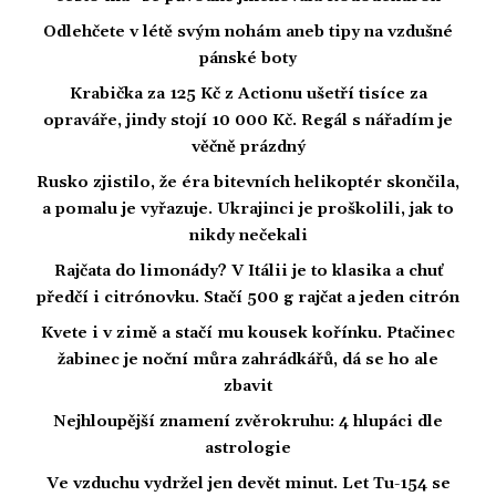
Odlehčete v létě svým nohám aneb tipy na vzdušné
pánské boty
Krabička za 125 Kč z Actionu ušetří tisíce za
opraváře, jindy stojí 10 000 Kč. Regál s nářadím je
věčně prázdný
Rusko zjistilo, že éra bitevních helikoptér skončila,
a pomalu je vyřazuje. Ukrajinci je proškolili, jak to
nikdy nečekali
Rajčata do limonády? V Itálii je to klasika a chuť
předčí i citrónovku. Stačí 500 g rajčat a jeden citrón
Kvete i v zimě a stačí mu kousek kořínku. Ptačinec
žabinec je noční můra zahrádkářů, dá se ho ale
zbavit
Nejhloupější znamení zvěrokruhu: 4 hlupáci dle
astrologie
Ve vzduchu vydržel jen devět minut. Let Tu-154 se