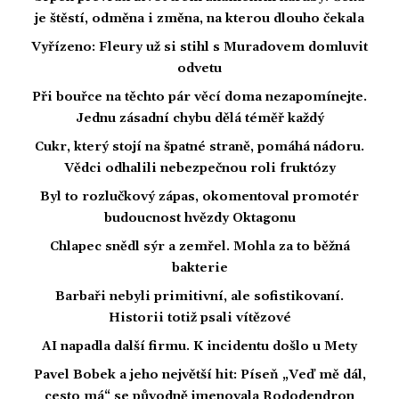
je štěstí, odměna i změna, na kterou dlouho čekala
Vyřízeno: Fleury už si stihl s Muradovem domluvit
odvetu
Při bouřce na těchto pár věcí doma nezapomínejte.
Jednu zásadní chybu dělá téměř každý
Cukr, který stojí na špatné straně, pomáhá nádoru.
Vědci odhalili nebezpečnou roli fruktózy
Byl to rozlučkový zápas, okomentoval promotér
budoucnost hvězdy Oktagonu
Chlapec snědl sýr a zemřel. Mohla za to běžná
bakterie
Barbaři nebyli primitivní, ale sofistikovaní.
Historii totiž psali vítězové
AI napadla další firmu. K incidentu došlo u Mety
Pavel Bobek a jeho největší hit: Píseň „Veď mě dál,
cesto má“ se původně jmenovala Rododendron