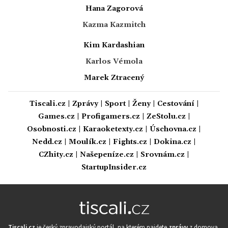
Hana Zagorová
Kazma Kazmitch
Kim Kardashian
Karlos Vémola
Marek Ztracený
Tiscali.cz
|
Zprávy
|
Sport
|
Ženy
|
Cestování
|
Games.cz
|
Profigamers.cz
|
ZeStolu.cz
|
Osobnosti.cz
|
Karaoketexty.cz
|
Úschovna.cz
|
Nedd.cz
|
Moulík.cz
|
Fights.cz
|
Dokina.cz
|
CZhity.cz
|
Našepeníze.cz
|
Srovnám.cz
|
StartupInsider.cz
Tiscali.cz
je český zpravodajský portál, na kterém najdete
zprávy
z domova