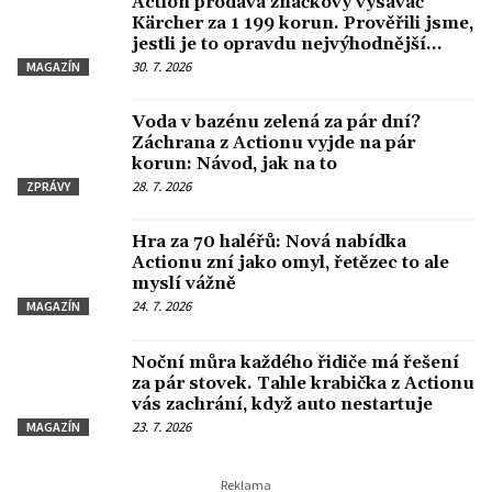
Action prodává značkový vysavač
Kärcher za 1 199 korun. Prověřili jsme,
jestli je to opravdu nejvýhodnější
koupě
30. 7. 2026
MAGAZÍN
Voda v bazénu zelená za pár dní?
Záchrana z Actionu vyjde na pár
korun: Návod, jak na to
28. 7. 2026
ZPRÁVY
Hra za 70 haléřů: Nová nabídka
Actionu zní jako omyl, řetězec to ale
myslí vážně
24. 7. 2026
MAGAZÍN
Noční můra každého řidiče má řešení
za pár stovek. Tahle krabička z Actionu
vás zachrání, když auto nestartuje
23. 7. 2026
MAGAZÍN