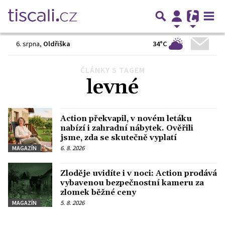
34°C
6. srpna
,
Oldřiška
ČLÁNKY S TAGEM
Předchozí
1
2
3
…
16
Další
levné
Action překvapil, v novém letáku
nabízí i zahradní nábytek. Ověřili
jsme, zda se skutečně vyplatí
6. 8. 2026
MAGAZÍN
Zloděje uvidíte i v noci: Action prodává
vybavenou bezpečnostní kameru za
zlomek běžné ceny
5. 8. 2026
MAGAZÍN