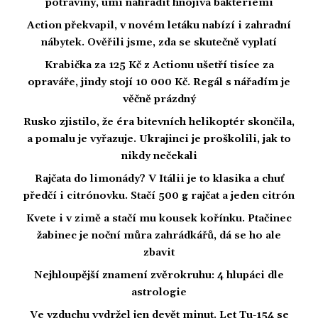
potraviny, umí nahradit hnojiva bakteriemi
Action překvapil, v novém letáku nabízí i zahradní
nábytek. Ověřili jsme, zda se skutečně vyplatí
Krabička za 125 Kč z Actionu ušetří tisíce za
opraváře, jindy stojí 10 000 Kč. Regál s nářadím je
věčně prázdný
Rusko zjistilo, že éra bitevních helikoptér skončila,
a pomalu je vyřazuje. Ukrajinci je proškolili, jak to
nikdy nečekali
Rajčata do limonády? V Itálii je to klasika a chuť
předčí i citrónovku. Stačí 500 g rajčat a jeden citrón
Kvete i v zimě a stačí mu kousek kořínku. Ptačinec
žabinec je noční můra zahrádkářů, dá se ho ale
zbavit
Nejhloupější znamení zvěrokruhu: 4 hlupáci dle
astrologie
Ve vzduchu vydržel jen devět minut. Let Tu-154 se