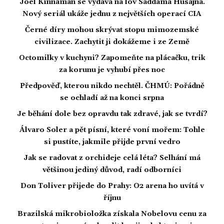
Joel Kinnaman se vydává na lov Saddáma Husajna.
Nový seriál ukáže jednu z největších operací CIA
Černé díry mohou skrývat stopu mimozemské
civilizace. Zachytit ji dokážeme i ze Země
Octomilky v kuchyni? Zapomeňte na plácačku, trik
za korunu je vyhubí přes noc
Předpověď, kterou nikdo nechtěl. ČHMÚ: Pořádně
se ochladí až na konci srpna
Je běhání dole bez opravdu tak zdravé, jak se tvrdí?
Álvaro Soler a pět písní, které voní mořem: Tohle
si pustíte, jakmile přijde první vedro
Jak se radovat z orchideje celá léta? Selhání má
většinou jediný důvod, radí odborníci
Don Toliver přijede do Prahy: O2 arena ho uvítá v
říjnu
Brazilská mikrobioložka získala Nobelovu cenu za