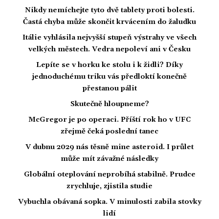
Nikdy nemíchejte tyto dvě tablety proti bolesti.
Častá chyba může skončit krvácením do žaludku
Itálie vyhlásila nejvyšší stupeň výstrahy ve všech
velkých městech. Vedra nepoleví ani v Česku
Lepíte se v horku ke stolu i k židli? Díky
jednoduchému triku vás předloktí konečně
přestanou pálit
Skutečně hloupneme?
McGregor je po operaci. Příští rok ho v UFC
zřejmě čeká poslední tanec
V dubnu 2029 nás těsně mine asteroid. I průlet
může mít závažné následky
Globální oteplování neprobíhá stabilně. Prudce
zrychluje, zjistila studie
Vybuchla obávaná sopka. V minulosti zabila stovky
lidí