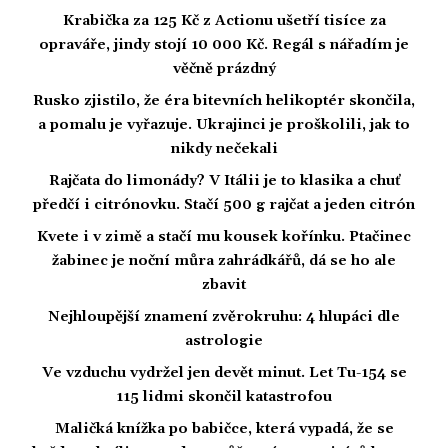
Krabička za 125 Kč z Actionu ušetří tisíce za
opraváře, jindy stojí 10 000 Kč. Regál s nářadím je
věčně prázdný
Rusko zjistilo, že éra bitevních helikoptér skončila,
a pomalu je vyřazuje. Ukrajinci je proškolili, jak to
nikdy nečekali
Rajčata do limonády? V Itálii je to klasika a chuť
předčí i citrónovku. Stačí 500 g rajčat a jeden citrón
Kvete i v zimě a stačí mu kousek kořínku. Ptačinec
žabinec je noční můra zahrádkářů, dá se ho ale
zbavit
Nejhloupější znamení zvěrokruhu: 4 hlupáci dle
astrologie
Ve vzduchu vydržel jen devět minut. Let Tu-154 se
115 lidmi skončil katastrofou
Maličká knížka po babičce, která vypadá, že se