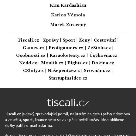
Kim Kardashian
Karlos Vémola
Marek Ztracený
Tiscali.cz
|
Zprávy
|
Sport
|
Ženy
|
Cestování
|
Games.cz
|
Profigamers.cz
|
ZeStolu.cz
|
Osobnosti.cz
|
Karaoketexty.cz
|
Úschovna.cz
|
Nedd.cz
|
Moulík.cz
|
Fights.cz
|
Dokina.cz
|
CZhity.cz
|
Našepeníze.cz
|
Srovnám.cz
|
StartupInsider.cz
Tiscali.cz
je český zpravodajský portál, na kterém najdete
zprávy
z domova
a ze světa,
sport
, finance nebo servis s předpovědí počasí. Mezi oblíbené
služby patří i
e-mail zdarma
.