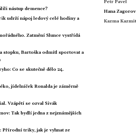
Petr Pavel
dálili nástup demence?
Hana Zagorov
rik udrží nápoj ledový celé hodiny a
Kazma Kazmi
ořádného. Zatmění Slunce vystřídá
a stopku, Bartoška odmítl sportovat a
a
ho: Co se skutečně dělo 24.
éko, jídelníček Ronalda je záměrně
al. Vzápětí se ozval Sivák
mov: Tak bydlí jedna z nejznámějších
Přírodní triky, jak je vyhnat ze