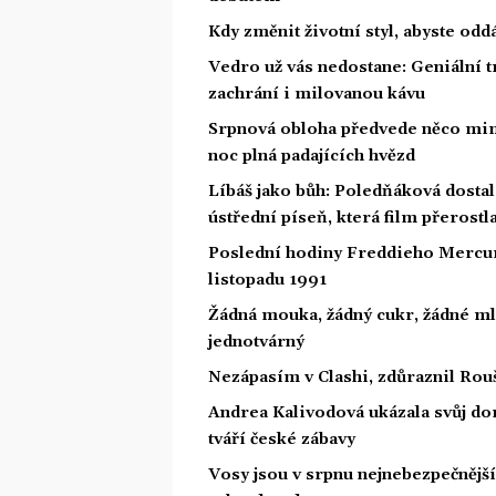
Kdy změnit životní styl, abyste od
Vedro už vás nedostane: Geniální t
zachrání i milovanou kávu
Srpnová obloha předvede něco mim
noc plná padajících hvězd
Líbáš jako bůh: Poledňáková dostal
ústřední píseň, která film přerostl
Poslední hodiny Freddieho Mercury
listopadu 1991
Žádná mouka, žádný cukr, žádné ml
jednotvárný
Nezápasím v Clashi, zdůraznil Rouš
Andrea Kalivodová ukázala svůj do
tváří české zábavy
Vosy jsou v srpnu nejnebezpečnější: 