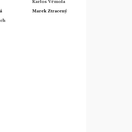
Karlos Vémola
á
Marek Ztracený
tch