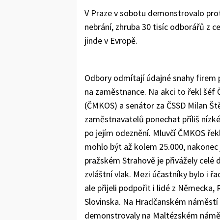
V Praze v sobotu demonstrovalo prot
nebrání, zhruba 30 tisíc odborářů z c
jinde v Evropě.
Odbory odmítají údajné snahy firem 
na zaměstnance. Na akci to řekl šé
(ČMKOS) a senátor za ČSSD Milan Ště
zaměstnavatelů ponechat příliš nízké
po jejím odeznění. Mluvčí ČMKOS řek
mohlo být až kolem 25.000, nakonec j
pražském Strahově je přivážely celé 
zvláštní vlak. Mezi účastníky bylo i ř
ale přijeli podpořit i lidé z Německa
Slovinska. Na Hradčanském náměstí s
demonstrovaly na Maltézském náměstí