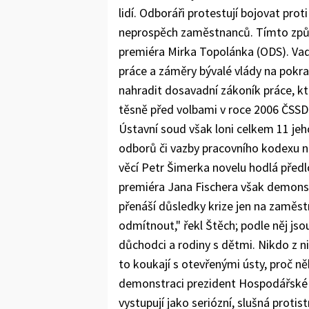
lidí. Odboráři protestují bojovat pr
neprospěch zaměstnanců. Tímto způs
premiéra Mirka Topolánka (ODS). Vad
práce a záměry bývalé vlády na pok
nahradit dosavadní zákoník práce, kt
těsně před volbami v roce 2006 ČSSD 
Ústavní soud však loni celkem 11 jeh
odborů či vazby pracovního kodexu na
věcí Petr Šimerka novelu hodlá předl
premiéra Jana Fischera však demons
přenáší důsledky krize jen na zaměst
odmítnout," řekl Štěch; podle něj js
důchodci a rodiny s dětmi. Nikdo z n
to koukají s otevřenými ústy, proč n
demonstraci prezident Hospodářské k
vystupují jako seriózní, slušná protis