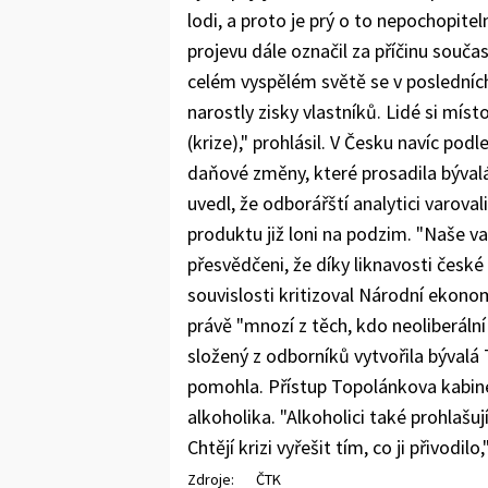
lodi, a proto je prý o to nepochopite
projevu dále označil za příčinu souča
celém vyspělém světě se v posledníc
narostly zisky vlastníků. Lidé si míst
(krize)," prohlásil. V Česku navíc pod
daňové změny, které prosadila býval
uvedl, že odborářští analytici varov
produktu již loni na podzim. "Naše va
přesvědčeni, že díky liknavosti české 
souvislosti kritizoval Národní ekono
právě "mnozí z těch, kdo neoliberální 
složený z odborníků vytvořila bývalá 
pomohla. Přístup Topolánkova kabin
alkoholika. "Alkoholici také prohlašují
Chtějí krizi vyřešit tím, co ji přivodilo
Zdroje:
ČTK