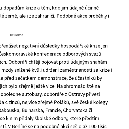
i dopadům krize a těm, kdo jim údajně účinně
elé země, ale i ze zahraničí. Podobné akce proběhly i
přenášet negativní důsledky hospodářské krize jen
f Českomoravské konfederace odborových svazů
ch. Odboráři chtějí bojovat proti údajným snahám
 mzdy snížené kvůli udržení zaměstnanosti za krize i
la před začátkem demonstrace, že účastníků by
ich bylo zřejmě ještě více. Na shromaždiště na
dopoledne autobusy, odboráře z Ostravy přivezl
ada cizinců, nejvíce zřejmě Poláků, své české kolegy
, Rakouska, Bulharska, Francie, Chorvatska či
e k nim přidaly školské odbory, které předtím
. V Berlíně se na podobné akci sešlo až 100 tisíc