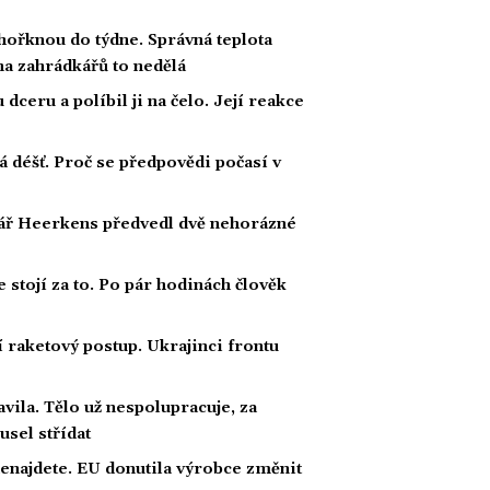
ořknou do týdne. Správná teplota
ina zahrádkářů to nedělá
ceru a políbil ji na čelo. Její reakce
á déšť. Proč se předpovědi počasí v
kář Heerkens předvedl dvě nehorázné
e stojí za to. Po pár hodinách člověk
í raketový postup. Ukrajinci frontu
avila. Tělo už nespolupracuje, za
usel střídat
nenajdete. EU donutila výrobce změnit