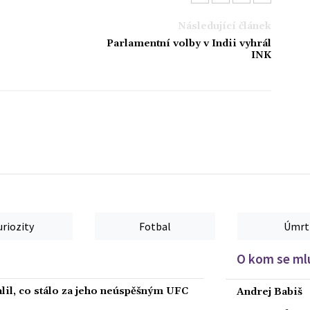
Následující článek
Parlamentní volby v Indii vyhrál
INK
uriozity
Fotbal
Úmrt
O kom se mlu
alil, co stálo za jeho neúspěšným UFC
Andrej Babiš