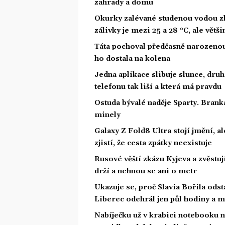
zahrady a domu
Okurky zalévané studenou vodou zh
zálivky je mezi 25 a 28 °C, ale větš
Táta pochoval předčasně narozenou d
ho dostala na kolena
Jedna aplikace slibuje slunce, druh
telefonu tak liší a která má pravdu
Ostuda bývalé naděje Sparty. Bran
minely
Galaxy Z Fold8 Ultra stojí jmění, al
zjistí, že cesta zpátky neexistuje
Rusové věští zkázu Kyjeva a zvěstuj
drží a nehnou se ani o metr
Ukazuje se, proč Slavia Bořila odst
Liberec odehrál jen půl hodiny a m
Nabíječku už v krabici notebooku 