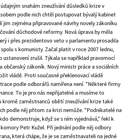
oti údajným snahám zneužívání důsledků krize v
obem podle nich chtěl postupovat bývalý kabinet
í jim zejména připravované návrhy novely zákoníku
račování důchodové reformy. Nová úprava by měla
erý i přes prezidentovo veto v parlamentu prosadila
spolu s komunisty. Začal platit v roce 2007 lednu,
o ustanovení zrušil. Týkala se například pravomocí
 občanský zákoník. Nový ministr práce a sociálních
ožit vládě. Proti současné překlenovací vládě
trace podle odborářů namířena není. "Některé firmy
nance. To je pro nás nepřijatelné a musíme to
ou kromě zaměstnanců obětí zneužívání krize také
ich podle něj přitom za krizi nemůže. "Podnikatelé na
ěkdo demonstruje, když se s ním vyjednává," řekl k
omory Petr Kužel. Při jednání podle něj odbory
trana, která chápe, že je se zaměstnavateli na jedné