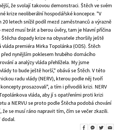
lnější, že svolají takovou demonstraci. Štěch ve svém
sné krize neoliberální hospodářské koncepce. "V
h 20 letech snížil podíl mezd zaměstnanců a výrazně
o mezd musí brát a berou úvěry, tam je hlavní příčina
le Štěcha dopady krize na obyvatele zhoršily ještě
á vláda premiéra Mirka Topolánka (ODS). Štěch
ali před nynějším poklesem hrubého domácího
rování a analýzy vláda přehlížela. My jsme
vlády to bude ještě horší," obává se Štěch. V této
mickou radu vlády (NERV), kterou podle něj tvoří
koncepty prosazovali", a tím i přivodili krizi. NERV
Topolánkova vláda, aby jí s opatřeními proti krizi
etu a NERVU se proto podle Štěcha podobá chování
, že se musí ráno napravit tím, čím se večer zkazili.
," dodal.