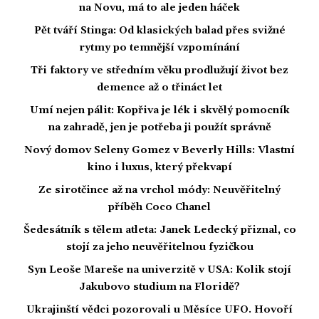
na Novu, má to ale jeden háček
Pět tváří Stinga: Od klasických balad přes svižné
rytmy po temnější vzpomínání
Tři faktory ve středním věku prodlužují život bez
demence až o třináct let
Umí nejen pálit: Kopřiva je lék i skvělý pomocník
na zahradě, jen je potřeba ji použít správně
Nový domov Seleny Gomez v Beverly Hills: Vlastní
kino i luxus, který překvapí
Ze sirotčince až na vrchol módy: Neuvěřitelný
příběh Coco Chanel
Šedesátník s tělem atleta: Janek Ledecký přiznal, co
stojí za jeho neuvěřitelnou fyzičkou
Syn Leoše Mareše na univerzitě v USA: Kolik stojí
Jakubovo studium na Floridě?
Ukrajinští vědci pozorovali u Měsíce UFO. Hovoří