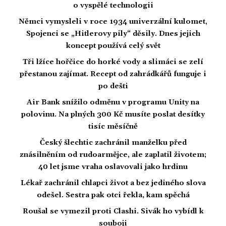
o vyspělé technologii
Němci vymysleli v roce 1934 univerzální kulomet,
Spojenci se „Hitlerovy pily“ děsily. Dnes jejich
koncept používá celý svět
Tři lžíce hořčice do horké vody a slimáci se zelí
přestanou zajímat. Recept od zahrádkářů funguje i
po dešti
Air Bank snížilo odměnu v programu Unity na
polovinu. Na plných 300 Kč musíte poslat desítky
tisíc měsíčně
Český šlechtic zachránil manželku před
znásilněním od rudoarmějce, ale zaplatil životem;
40 let jsme vraha oslavovali jako hrdinu
Lékař zachránil chlapci život a bez jediného slova
odešel. Sestra pak otci řekla, kam spěchá
Roušal se vymezil proti Clashi. Sivák ho vybídl k
souboji