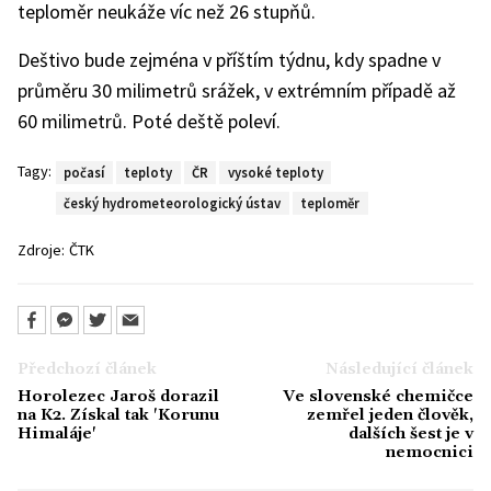
teploměr neukáže víc než 26 stupňů.
Deštivo bude zejména v příštím týdnu, kdy spadne v
průměru 30 milimetrů srážek, v extrémním případě až
60 milimetrů. Poté deště poleví.
Tagy:
počasí
teploty
ČR
vysoké teploty
český hydrometeorologický ústav
teploměr
Zdroje:
ČTK
Předchozí článek
Následující článek
Horolezec Jaroš dorazil
Ve slovenské chemičce
na K2. Získal tak 'Korunu
zemřel jeden člověk,
Himaláje'
dalších šest je v
nemocnici