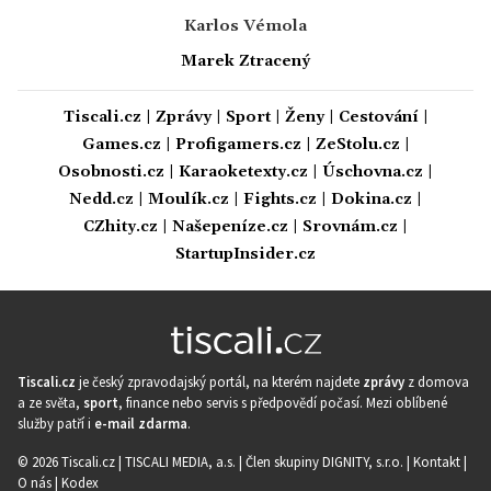
Karlos Vémola
Marek Ztracený
Tiscali.cz
|
Zprávy
|
Sport
|
Ženy
|
Cestování
|
Games.cz
|
Profigamers.cz
|
ZeStolu.cz
|
Osobnosti.cz
|
Karaoketexty.cz
|
Úschovna.cz
|
Nedd.cz
|
Moulík.cz
|
Fights.cz
|
Dokina.cz
|
CZhity.cz
|
Našepeníze.cz
|
Srovnám.cz
|
StartupInsider.cz
Tiscali.cz
je český zpravodajský portál, na kterém najdete
zprávy
z domova
a ze světa,
sport
, finance nebo servis s předpovědí počasí. Mezi oblíbené
služby patří i
e-mail zdarma
.
© 2026 Tiscali.cz |
TISCALI MEDIA, a.s.
|
Člen skupiny DIGNITY, s.r.o.
|
Kontakt
|
O nás
|
Kodex